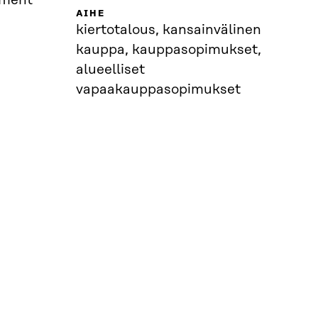
pment
AIHE
kiertotalous, kansainvälinen
kauppa, kauppasopimukset,
alueelliset
vapaakauppasopimukset