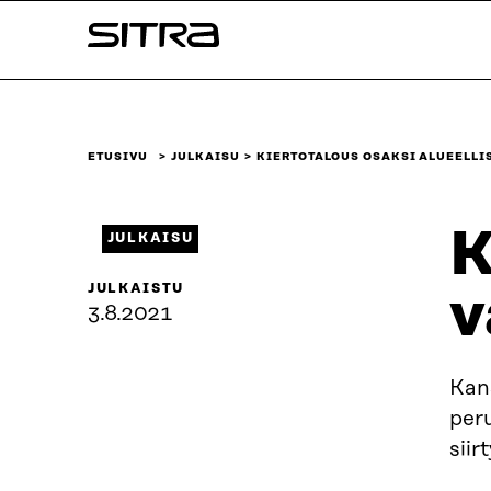
Siirry
Sitra
suoraan
sisältöön
↓
ETUSIVU
JULKAISU
KIERTOTALOUS OSAKSI ALUEELL
K
JULKAISU
JULKAISTU
v
3.8.2021
Kans
per
siir