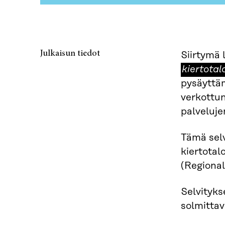
Julkaisun tiedot
Siirtymä 
kiertota
pysäyttäm
verkottun
palveluje
Tämä selv
kiertotal
(Regional
Selvityks
solmittav