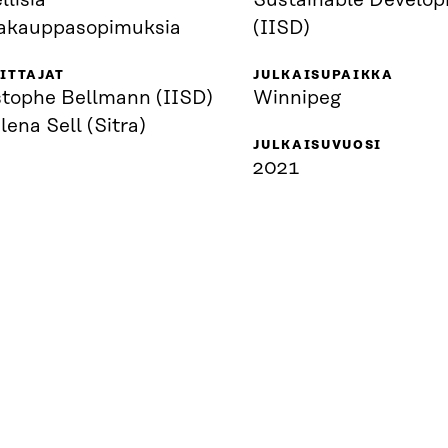
llisia
Sustainable Develo
akauppasopimuksia
(IISD)
ITTAJAT
JULKAISUPAIKKA
stophe Bellmann (IISD)
Winnipeg
lena Sell (Sitra)
JULKAISUVUOSI
2021