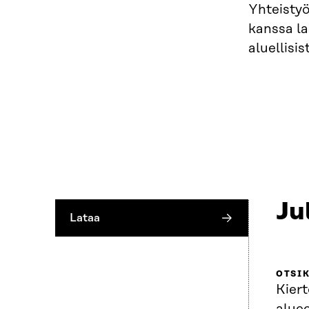
Yhteistyö
kanssa la
aluellisi
Ju
Lataa
OTSI
Kiert