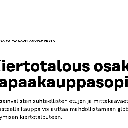
ISIA VAPAAKAUPPASOPIMUKSIA
iertotalous osaks
apaakauppasop
ainvälisten suhteellisten etujen ja mittakaavae
usteella kauppa voi auttaa mahdollistamaan glob
tymisen kiertotalouteen.