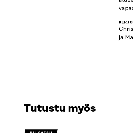
aluee
vapa
KIRJO
Chri
ja Ma
Tutustu myös