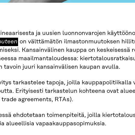
lineaarisesta ja uusien luonnonvarojen käyttöön
louteen
on välttämätön ilmastonmuutoksen hillit
iseksi. Kansainvälinen kauppa on keskeisessä r
eessa maailmantaloudessa: kiertotalousratkaisu
n tavoin juuri kansainvälisen kaupan avulla.
itys tarkastelee tapoja, joilla kauppapolitiikalla
outta. Erityisesti tarkastelun kohteena ovat al
 trade agreements, RTAs).
essä ehdotetaan toimenpiteitä, joilla kiertotalo
ia alueellisia vapaakauppasopimuksia.