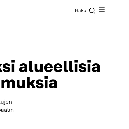
Valikko
Haku
i alueellisia
imuksia
tujen
aalin