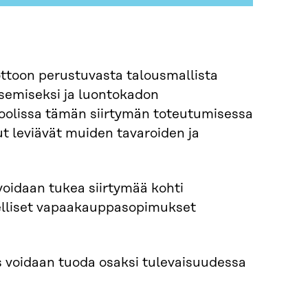
kiertotaloute
ottoon perustuvasta talousmallista
semiseksi ja luontokadon
oolissa tämän siirtymän toteutumisessa
t leviävät muiden tavaroiden ja
 voidaan tukea siirtymää kohti
ueelliset vapaakauppasopimukset
us voidaan tuoda osaksi tulevaisuudessa