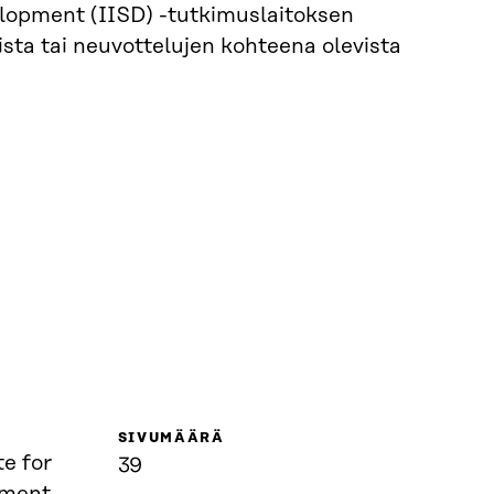
elopment (IISD) -tutkimuslaitoksen
ista tai neuvottelujen kohteena olevista
SIVUMÄÄRÄ
te for
39