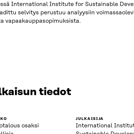
ssä International Institute for Sustainable Dev
adittu selvitys perustuu analyysiin voimassaolev
sta vapaakauppasopimuksista.
lkaisun tiedot
KKO
JULKAISIJA
otalous osaksi
International Institu