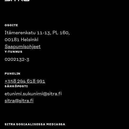
Sitra
OSOITE
Itämerenkatu 11-13, PL 160,
00181 Helsinki
Saapumisohjeet
Y-TUNNUS
0202132-3
PUHELIN
+358 294 618 991
SÄHKÖPOSTI
etunimi.sukunimi@sitra.fi
sitra@sitra.fi
SITRA SOSIAALISESSA MEDIASSA