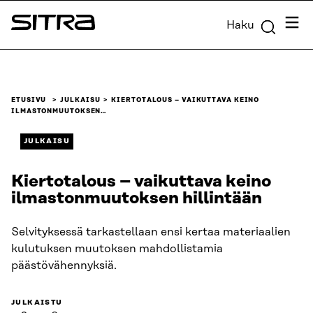
Siirry
Valik
Haku
suoraan
Sitra
sisältöön
↓
ETUSIVU
JULKAISU
KIERTOTALOUS – VAIKUTTAVA KEINO
ILMASTONMUUTOKSEN…
JULKAISU
Kiertotalous – vaikuttava keino
ilmastonmuutoksen hillintään
Selvityksessä tarkastellaan ensi kertaa materiaalien
kulutuksen muutoksen mahdollistamia
päästövähennyksiä.
JULKAISTU