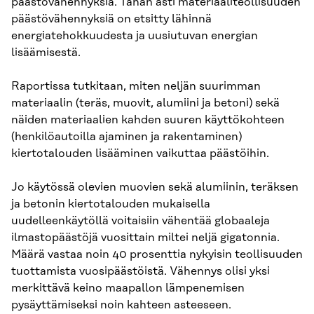
päästövähennyksiä. Tähän asti materiaaliteollisuuden
päästövähennyksiä on etsitty lähinnä
energiatehokkuudesta ja uusiutuvan energian
lisäämisestä.
Raportissa tutkitaan, miten neljän suurimman
materiaalin (teräs, muovit, alumiini ja betoni) sekä
näiden materiaalien kahden suuren käyttökohteen
(henkilöautoilla ajaminen ja rakentaminen)
kiertotalouden lisääminen vaikuttaa päästöihin.
Jo käytössä olevien muovien sekä alumiinin, teräksen
ja betonin kiertotalouden mukaisella
uudelleenkäytöllä voitaisiin vähentää globaaleja
ilmastopäästöjä vuosittain miltei neljä gigatonnia.
Määrä vastaa noin 40 prosenttia nykyisin teollisuuden
tuottamista vuosipäästöistä. Vähennys olisi yksi
merkittävä keino maapallon lämpenemisen
pysäyttämiseksi noin kahteen asteeseen.