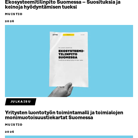
Ekosysteemitilinpito Suomessa – Suosituksia ja
keinoja hyödyntämisen tueksi
MUISTIO
2026
JULKAISU
Yritysten luontotyön toimintamalli ja toimialojen
monimuotoisuustiekartat Suomessa
MUISTIO
2026