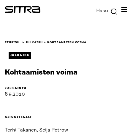
Siirry
Valik
Haku
suoraan
Sitra
sisältöön
↓
ETUSIVU
JULKAISU
KOHTAAMISTEN VOIMA
JULKAISU
Kohtaamisten voima
JULKAISTU
8.9.2010
KIRJOITTAJAT
Terhi Takanen, Seija Petrow