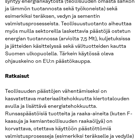
syntyy energiankäytöstä (teollisuuden omasta sähkön
ja lämmön tuotannosta sekä työkoneista) sekä
esimerkiksi teräksen, vedyn ja sementin
valmistusprosesseista. Teollisuustuotanto aiheuttaa
myös muilla sektoreilla laskettavia päästöjä ostetun
energian tuotannossa (arviolta 7,5 Mt), kuljetuksissa
ja jätteiden käsittelyssä sekä välituotteiden kautta
Suomen ulkopuolella. Tärkein käytössä oleva
ohjauskeino on EU:n päästökauppa.
Ratkaisut
Teollisuuden päästöjen vähentämiseksi on
kasvatettava materiaalitehokkuutta kiertotalouden
avulla ja lisättävä energiatehokkuutta.
Runsaspäästöisiä tuotteita ja raaka-aineita (kuten F-
kaasuja ja kemianteollisuuden raakaöljyä) on
korvattava, otettava käyttöön päästöttömiä
valmistusprosesseja (esimerkiksi teräkselle ja vedylle)