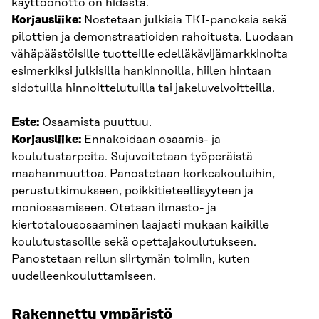
käyttöönotto on hidasta.
Korjausliike:
Nostetaan julkisia TKI-panoksia sekä
pilottien ja demonstraatioiden rahoitusta. Luodaan
vähäpäästöisille tuotteille edelläkävijämarkkinoita
esimerkiksi julkisilla hankinnoilla, hiilen hintaan
sidotuilla hinnoittelutuilla tai jakeluvelvoitteilla.
Este:
Osaamista puuttuu.
Korjausliike:
Ennakoidaan osaamis- ja
koulutustarpeita. Sujuvoitetaan työperäistä
maahanmuuttoa. Panostetaan korkeakouluihin,
perustutkimukseen, poikkitieteellisyyteen ja
moniosaamiseen. Otetaan ilmasto- ja
kiertotalousosaaminen laajasti mukaan kaikille
koulutustasoille sekä opettajakoulutukseen.
Panostetaan reilun siirtymän toimiin, kuten
uudelleenkouluttamiseen.
Rakennettu ympäristö