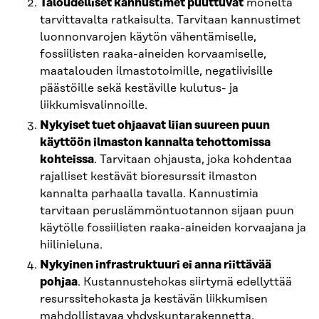
Taloudelliset kannustimet puuttuvat
monelta
tarvittavalta ratkaisulta. Tarvitaan kannustimet
luonnonvarojen käytön vähentämiselle,
fossiilisten raaka-aineiden korvaamiselle,
maatalouden ilmastotoimille, negatiivisille
päästöille sekä kestäville kulutus- ja
liikkumisvalinnoille.
Nykyiset tuet ohjaavat liian suureen puun
käyttöön ilmaston kannalta tehottomissa
kohteissa
. Tarvitaan ohjausta, joka kohdentaa
rajalliset kestävät bioresurssit ilmaston
kannalta parhaalla tavalla. Kannustimia
tarvitaan peruslämmöntuotannon sijaan puun
käytölle fossiilisten raaka-aineiden korvaajana ja
hiilinieluna.
Nykyinen infrastruktuuri ei anna riittävää
pohjaa
. Kustannustehokas siirtymä edellyttää
resurssitehokasta ja kestävän liikkumisen
mahdollistavaa yhdyskuntarakennetta,