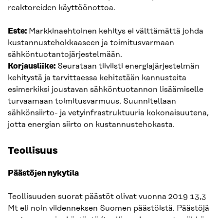
reaktoreiden käyttöönottoa.
Este:
Markkinaehtoinen kehitys ei välttämättä johda
kustannustehokkaaseen ja toimitusvarmaan
sähköntuotantojärjestelmään.
Korjausliike:
Seurataan tiiviisti energiajärjestelmän
kehitystä ja tarvittaessa kehitetään kannusteita
esimerkiksi joustavan sähköntuotannon lisäämiselle
turvaamaan toimitusvarmuus. Suunnitellaan
sähkönsiirto- ja vetyinfrastruktuuria kokonaisuutena,
jotta energian siirto on kustannustehokasta.
Teollisuus
Päästöjen nykytila
Teollisuuden suorat päästöt olivat vuonna 2019 13,3
Mt eli noin viidenneksen Suomen päästöistä. Päästöjä