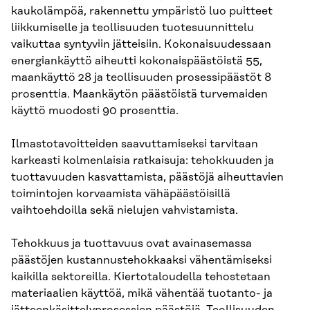
kaukolämpöä, rakennettu ympäristö luo puitteet
liikkumiselle ja teollisuuden tuotesuunnittelu
vaikuttaa syntyviin jätteisiin. Kokonaisuudessaan
energiankäyttö aiheutti kokonaispäästöistä 55,
maankäyttö 28 ja teollisuuden prosessipäästöt 8
prosenttia. Maankäytön päästöistä turvemaiden
käyttö muodosti 90 prosenttia.
Ilmastotavoitteiden saavuttamiseksi tarvitaan
karkeasti kolmenlaisia ratkaisuja: tehokkuuden ja
tuottavuuden kasvattamista, päästöjä aiheuttavien
toimintojen korvaamista vähäpäästöisillä
vaihtoehdoilla sekä nielujen vahvistamista.
Tehokkuus ja tuottavuus ovat avainasemassa
päästöjen kustannustehokkaaksi vähentämiseksi
kaikilla sektoreilla. Kiertotaloudella tehostetaan
materiaalien käyttöä, mikä vähentää tuotanto- ja
jätteenkäsittelyprosessien päästöjä. Teollisuuden,