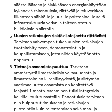
säästeliääseen ja älykkääseen energiankäyttöön
kykeneviä rakennuksia, riittävää jakeluverkkoa
liikenteen sähkölle ja uusille polttoaineille sekä
infrastruktuuria vedyn ja talteen otetun
hiilidioksidin siirrolle.
Uusien ratkaisujen riskiä ei ole jaettu riittävästi
.
Tarvitaan vahvempaa tukea uusien ratkaisujen
tuotekehitykseen, demonstrointiin ja
kaupallistamiseen, jotta niiden käyttöönotto
nopeutuu.
Tietoa ja osaamista puuttuu
. Tarvitaan
ymmärrystä ilmastokriisin vakavuudesta ja
ilmastotoimien kiireellisyydestä, ja siirtymän
vaatimaa uutta osaamista on kehitettävä
laajasti. Ilmasto-osaaminen tulisi integroida
kaikille koulutusasteille. Panostuksia tarvitaan
niin huippututkimukseen ja ratkaisujen
pilotointiin kuin rakentamisen sekä maa- ja