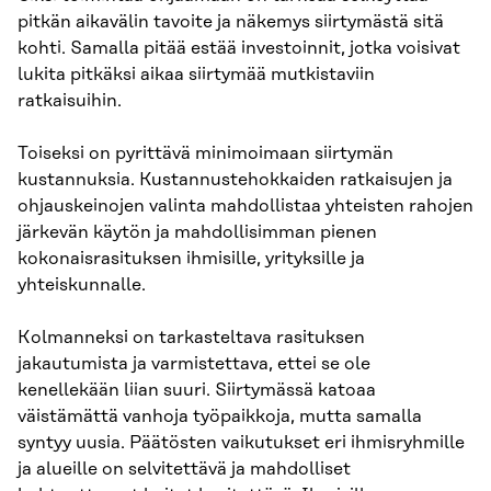
pitkän aikavälin tavoite ja näkemys siirtymästä sitä
kohti. Samalla pitää estää investoinnit, jotka voisivat
lukita pitkäksi aikaa siirtymää mutkistaviin
ratkaisuihin.
Toiseksi on pyrittävä minimoimaan siirtymän
kustannuksia. Kustannustehokkaiden ratkaisujen ja
ohjauskeinojen valinta mahdollistaa yhteisten rahojen
järkevän käytön ja mahdollisimman pienen
kokonaisrasituksen ihmisille, yrityksille ja
yhteiskunnalle.
Kolmanneksi on tarkasteltava rasituksen
jakautumista ja varmistettava, ettei se ole
kenellekään liian suuri. Siirtymässä katoaa
väistämättä vanhoja työpaikkoja, mutta samalla
syntyy uusia. Päätösten vaikutukset eri ihmisryhmille
ja alueille on selvitettävä ja mahdolliset