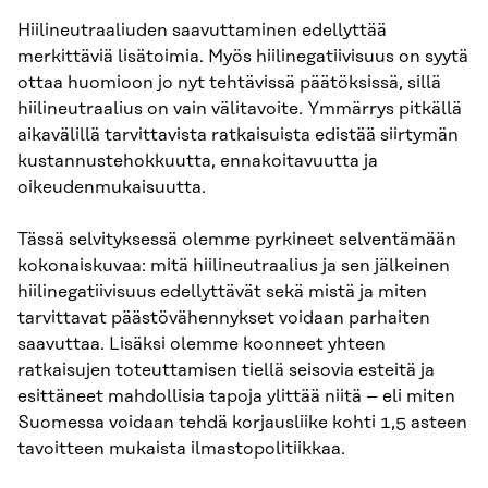
Hiilineutraaliuden saavuttaminen edellyttää
merkittäviä lisätoimia. Myös hiilinegatiivisuus on syytä
ottaa huomioon jo nyt tehtävissä päätöksissä, sillä
hiilineutraalius on vain välitavoite. Ymmärrys pitkällä
aikavälillä tarvittavista ratkaisuista edistää siirtymän
kustannustehokkuutta, ennakoitavuutta ja
oikeudenmukaisuutta.
Tässä selvityksessä olemme pyrkineet selventämään
kokonaiskuvaa: mitä hiilineutraalius ja sen jälkeinen
hiilinegatiivisuus edellyttävät sekä mistä ja miten
tarvittavat päästövähennykset voidaan parhaiten
saavuttaa. Lisäksi olemme koonneet yhteen
ratkaisujen toteuttamisen tiellä seisovia esteitä ja
esittäneet mahdollisia tapoja ylittää niitä – eli miten
Suomessa voidaan tehdä korjausliike kohti 1,5 asteen
tavoitteen mukaista ilmastopolitiikkaa.