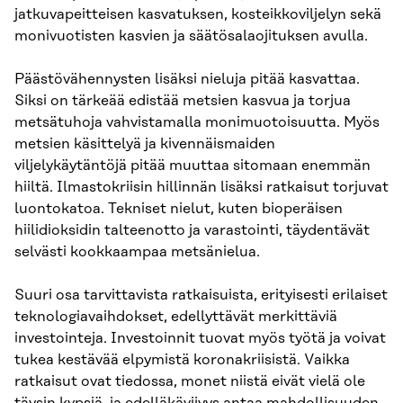
jatkuvapeitteisen kasvatuksen, kosteikkoviljelyn sekä
monivuotisten kasvien ja säätösalaojituksen avulla.
Päästövähennysten lisäksi nieluja pitää kasvattaa.
Siksi on tärkeää edistää metsien kasvua ja torjua
metsätuhoja vahvistamalla monimuotoisuutta. Myös
metsien käsittelyä ja kivennäismaiden
viljelykäytäntöjä pitää muuttaa sitomaan enemmän
hiiltä. Ilmastokriisin hillinnän lisäksi ratkaisut torjuvat
luontokatoa. Tekniset nielut, kuten bioperäisen
hiilidioksidin talteenotto ja varastointi, täydentävät
selvästi kookkaampaa metsänielua.
Suuri osa tarvittavista ratkaisuista, erityisesti erilaiset
teknologiavaihdokset, edellyttävät merkittäviä
investointeja. Investoinnit tuovat myös työtä ja voivat
tukea kestävää elpymistä koronakriisistä. Vaikka
ratkaisut ovat tiedossa, monet niistä eivät vielä ole
täysin kypsiä, ja edelläkävijyys antaa mahdollisuuden