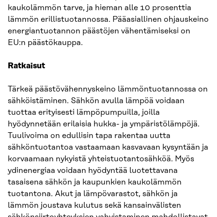
kaukolämmön tarve, ja hieman alle 10 prosenttia
lämmön erillistuotannossa. Pääasiallinen ohjauskeino
energiantuotannon päästöjen vähentämiseksi on
EU:n päästökauppa.
Ratkaisut
Tärkeä päästövähennyskeino lämmöntuotannossa on
sähköistäminen. Sähkön avulla lämpöä voidaan
tuottaa erityisesti lämpöpumpuilla, joilla
hyödynnetään erilaisia hukka- ja ympäristölämpöjä.
Tuulivoima on edullisin tapa rakentaa uutta
sähköntuotantoa vastaamaan kasvavaan kysyntään ja
korvaamaan nykyistä yhteistuotantosähköä. Myös
ydinenergiaa voidaan hyödyntää luotettavana
tasaisena sähkön ja kaupunkien kaukolämmön
tuotantona. Akut ja lämpövarastot, sähkön ja
lämmön joustava kulutus sekä kansainvälisten
sähkönsiirtoyhteyksien vahvistaminen mahdollistavat