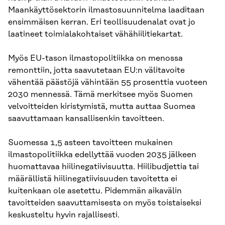
Maankäyttösektorin ilmastosuunnitelma laaditaan
ensimmäisen kerran. Eri teollisuudenalat ovat jo
laatineet toimialakohtaiset vähähiilitiekartat.
Myös EU-tason ilmastopolitiikka on menossa
remonttiin, jotta saavutetaan EU:n välitavoite
vähentää päästöjä vähintään 55 prosenttia vuoteen
2030 mennessä. Tämä merkitsee myös Suomen
velvoitteiden kiristymistä, mutta auttaa Suomea
saavuttamaan kansallisenkin tavoitteen.
Suomessa 1,5 asteen tavoitteen mukainen
ilmastopolitiikka edellyttää vuoden 2035 jälkeen
huomattavaa hiilinegatiivisuutta. Hiilibudjettia tai
määrällistä hiilinegatiivisuuden tavoitetta ei
kuitenkaan ole asetettu. Pidemmän aikavälin
tavoitteiden saavuttamisesta on myös toistaiseksi
keskusteltu hyvin rajallisesti.