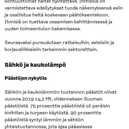
kohtuuttomat haitat hyvitettävä. Ihmisille on
varmistettava edellytykset tuoda näkemyksensä esiin
ja osallistua heitä koskevaan päätöksentekoon.
Ihmisiä on tuettava osaamisen kehittämisessä ja
uuden toimeentulon hakemisessa.
Seuraavaksi pureudutaan ratkaisuihin, esteisiin ja
korjausliikkeisiin tarkemmin sektoreittain.
Sähkö ja kaukolämpö
Päästöjen nykytila
Sähkön ja kaukolämmön tuotannon päästöt olivat
vuonna 2019 14,2 Mt, viidenneksen Suomen
päästöistä. 75 prosenttia päästöistä oli peräisin
kivihiilen ja turpeen käytöstä. 90 prosenttia
päästöistä syntyi lämmön ja sähkön
yhteistuotannossa, jota ajaa pääasiassa