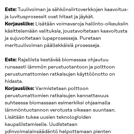
Este:
Tuulivoiman ja sähkönsiirtoverkkojen kaavoitus-
ja luvitusprosessit ovat hitaat ja jäykät.
Korjausliike:
Lisätään voimavaroja hallinto-oikeuksiin
käsittelemään valituksia, joustavoitetaan kaavoitusta
ja sujuvoitetaan lupaprosesseja. Puretaan
merituulivoiman päällekkäisiä prosesseja.
Este:
Rajallista kestävää biomassaa ohjautuu
runsaasti lämmön perustuotantoon ja polttoon
perustumattomien ratkaisujen käyttöönotto on
hidasta.
Korjausliike:
Varmistetaan polttoon
perustumattomien ratkaisujen kannattavuus
suhteessa biomassaan esimerkiksi ohjaamalla
lämmöntuotannon verotusta oikeaan suuntaan.
Lisätään tukea uusien teknologioiden
kaupallistamiselle. Uudistetaan
ydinvoimalainsäädäntö helpottamaan pienten