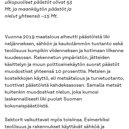
ulkopuoliset päästöt olivat 53
Mt, ja maankäytön päästöt ja
nielut yhteensä –15 Mt.
Vuonna 2019 maatalous aiheutti päästöistä liki
neljänneksen, sähkön ja kaukolämmön tuotanto sekä
teollisuus kumpikin viidenneksen ja kotimaan liikenne
kuudesosan. Rakennetun ympäristön, jätteiden
käsittelyn ja muun polttoainekäytön suorat päästöt
muodostivat yhteensä 10 prosenttia. Metsien ja
kosteikkojen käyttö, eli metsätalous ja turvetuotanto,
tuottivat päästöistä kahdeksasosan. Samalla metsät
kuitenkin muodostivat nielun, joka kumosi
laskennallisesti liki puolet Suomen
kokonaispäästöistä.
Sektorit vaikuttavat myös toisiinsa. Esimerkiksi
teollisuus ja rakennukset käyttävät sähköä ja