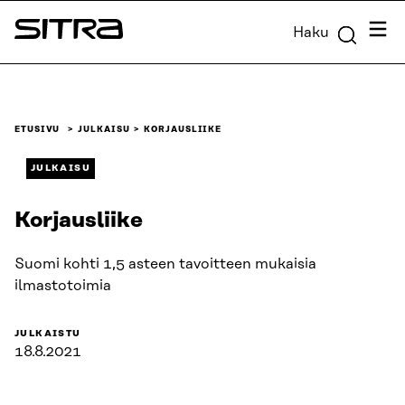
Siirry
Valik
Haku
suoraan
Sitra
sisältöön
↓
ETUSIVU
JULKAISU
KORJAUSLIIKE
JULKAISU
Korjausliike
Suomi kohti 1,5 asteen tavoitteen mukaisia
ilmastotoimia
JULKAISTU
18.8.2021