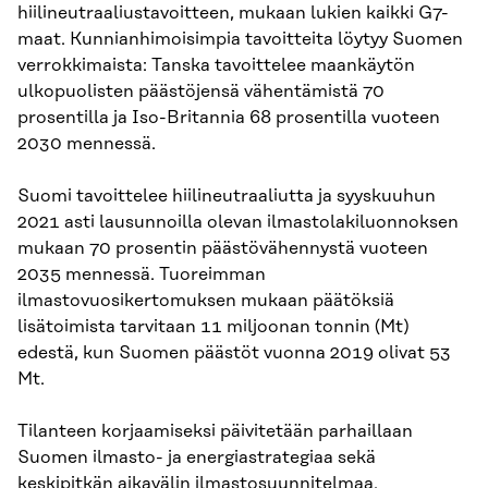
hiilineutraaliustavoitteen, mukaan lukien kaikki G7-
maat. Kunnianhimoisimpia tavoitteita löytyy Suomen
verrokkimaista: Tanska tavoittelee maankäytön
ulkopuolisten päästöjensä vähentämistä 70
prosentilla ja Iso-Britannia 68 prosentilla vuoteen
2030 mennessä.
Suomi tavoittelee hiilineutraaliutta ja syyskuuhun
2021 asti lausunnoilla olevan ilmastolakiluonnoksen
mukaan 70 prosentin päästövähennystä vuoteen
2035 mennessä. Tuoreimman
ilmastovuosikertomuksen mukaan päätöksiä
lisätoimista tarvitaan 11 miljoonan tonnin (Mt)
edestä, kun Suomen päästöt vuonna 2019 olivat 53
Mt.
Tilanteen korjaamiseksi päivitetään parhaillaan
Suomen ilmasto- ja energiastrategiaa sekä
keskipitkän aikavälin ilmastosuunnitelmaa.