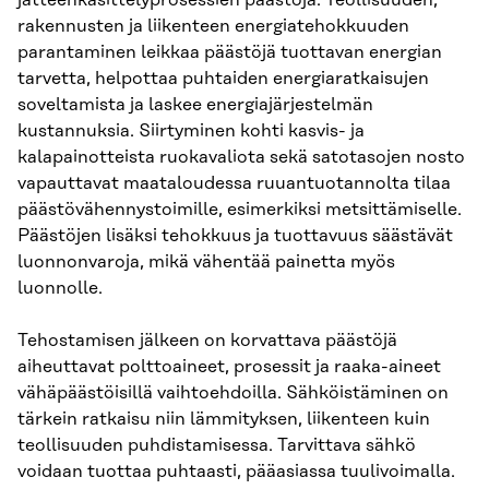
rakennusten ja liikenteen energiatehokkuuden
parantaminen leikkaa päästöjä tuottavan energian
tarvetta, helpottaa puhtaiden energiaratkaisujen
soveltamista ja laskee energiajärjestelmän
kustannuksia. Siirtyminen kohti kasvis- ja
kalapainotteista ruokavaliota sekä satotasojen nosto
vapauttavat maataloudessa ruuantuotannolta tilaa
päästövähennystoimille, esimerkiksi metsittämiselle.
Päästöjen lisäksi tehokkuus ja tuottavuus säästävät
luonnonvaroja, mikä vähentää painetta myös
luonnolle.
Tehostamisen jälkeen on korvattava päästöjä
aiheuttavat polttoaineet, prosessit ja raaka-aineet
vähäpäästöisillä vaihtoehdoilla. Sähköistäminen on
tärkein ratkaisu niin lämmityksen, liikenteen kuin
teollisuuden puhdistamisessa. Tarvittava sähkö
voidaan tuottaa puhtaasti, pääasiassa tuulivoimalla.