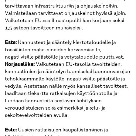
tarvittavaan infrastruktuuriin ja ohjauskeinoihin.
Valmistellaan tarvittavat ohjauskeinot hyvissä ajoin.
Vaikutetaan EU:ssa ilmastopolitiikan korjaamiseksi
1,5 asteen tavoitteen mukaiseksi.
Este:
Kannusteet ja sääntely kiertotaloudelle ja
fossiilisten raaka-aineiden korvaamiselle,
negatiivisille päästöille ja vetytaloudelle puuttuvat.
Korjausliike:
Vaikutetaan EU-tasolla tavoitteiden,
kannustimien ja sääntelyn luomiseksi luonnonvarojen
tehokkaammalle käytölle, negatiivisille päästöille ja
vedylle. Asetetaan näille myös kansalliset tavoitteet,
laaditaan tiekartta ratkaisujen käyttöönotolle ja
luodaan kannusteita kestävän kehityksen
verouudistuksen sekä esimerkiksi jakelu- ja
sekoitevelvoitteiden avulla.
Este:
Uusien ratkaisujen kaupallistaminen ja