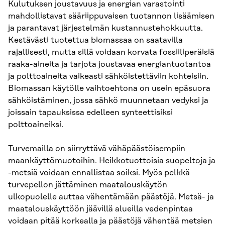
Kulutuksen joustavuus ja energian varastointi
mahdollistavat sääriippuvaisen tuotannon lisäämisen
ja parantavat järjestelmän kustannustehokkuutta.
Kestävästi tuotettua biomassaa on saatavilla
rajallisesti, mutta sillä voidaan korvata fossiiliperäisiä
raaka-aineita ja tarjota joustavaa energiantuotantoa
ja polttoaineita vaikeasti sähköistettäviin kohteisiin.
Biomassan käytölle vaihtoehtona on usein epäsuora
sähköistäminen, jossa sähkö muunnetaan vedyksi ja
joissain tapauksissa edelleen synteettisiksi
polttoaineiksi.
Turvemailla on siirryttävä vähäpäästöisempiin
maankäyttömuotoihin. Heikkotuottoisia suopeltoja ja
-metsiä voidaan ennallistaa soiksi. Myös pelkkä
turvepellon jättäminen maatalouskäytön
ulkopuolelle auttaa vähentämään päästöjä. Metsä- ja
maatalouskäyttöön jäävillä alueilla vedenpintaa
voidaan pitää korkealla ja päästöjä vähentää metsien