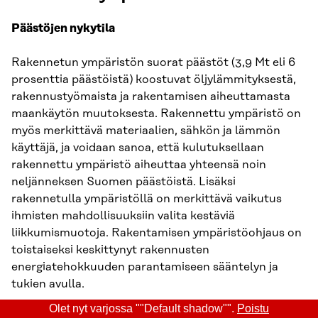
Päästöjen nykytila
Rakennetun ympäristön suorat päästöt (3,9 Mt eli 6
prosenttia päästöistä) koostuvat öljylämmityksestä,
rakennustyömaista ja rakentamisen aiheuttamasta
maankäytön muutoksesta. Rakennettu ympäristö on
myös merkittävä materiaalien, sähkön ja lämmön
käyttäjä, ja voidaan sanoa, että kulutuksellaan
rakennettu ympäristö aiheuttaa yhteensä noin
neljänneksen Suomen päästöistä. Lisäksi
rakennetulla ympäristöllä on merkittävä vaikutus
ihmisten mahdollisuuksiin valita kestäviä
liikkumismuotoja. Rakentamisen ympäristöohjaus on
toistaiseksi keskittynyt rakennusten
energiatehokkuuden parantamiseen sääntelyn ja
tukien avulla.
Olet nyt varjossa ""Default shadow"".
Poistu
Ratkaisut