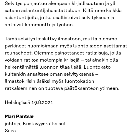
Selvitys pohjautuu aiempaan kirjallisuuteen ja yli
sataan asiantuntijahaastatteluun. Kiitämme kaikkia
asiantuntijoita, jotka osallistuivat selvitykseen ja
antoivat kommentteja työhön.
Tämä selvitys keskittyy ilmastoon, mutta olemme
pyrkineet huomioimaan myös luontokadon asettamat
reunaehdot. Olemme painottaneet ratkaisuja, joilla
voidaan ratkoa molempia kriisejä – tai ainakin olla
heikentämättä luonnon tilaa lisää. Luontokato
kuitenkin ansaitsee oman selvityksensä –
ilmastokriisin lisäksi myös luontokadon
ratkaiseminen on tuotava päätöksenteon ytimeen.
Helsingissä 19.8.2021
Mari Pantsar
johtaja, Kestävyysratkaisut
Sitra