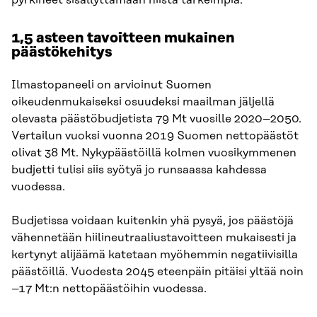
1,5 asteen tavoitteen mukainen
päästökehitys
Ilmastopaneeli on arvioinut Suomen
oikeudenmukaiseksi osuudeksi maailman jäljellä
olevasta päästöbudjetista 79 Mt vuosille 2020–2050.
Vertailun vuoksi vuonna 2019 Suomen nettopäästöt
olivat 38 Mt. Nykypäästöillä kolmen vuosikymmenen
budjetti tulisi siis syötyä jo runsaassa kahdessa
vuodessa.
Budjetissa voidaan kuitenkin yhä pysyä, jos päästöjä
vähennetään hiilineutraaliustavoitteen mukaisesti ja
kertynyt alijäämä katetaan myöhemmin negatiivisilla
päästöillä. Vuodesta 2045 eteenpäin pitäisi yltää noin
–17 Mt:n nettopäästöihin vuodessa.