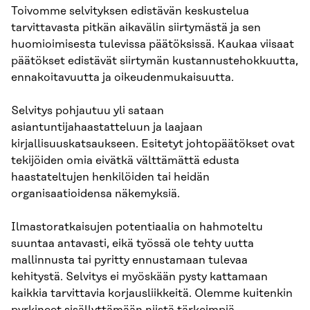
Toivomme selvityksen edistävän keskustelua
tarvittavasta pitkän aikavälin siirtymästä ja sen
huomioimisesta tulevissa päätöksissä. Kaukaa viisaat
päätökset edistävät siirtymän kustannustehokkuutta,
ennakoitavuutta ja oikeudenmukaisuutta.
Selvitys pohjautuu yli sataan
asiantuntijahaastatteluun ja laajaan
kirjallisuuskatsaukseen. Esitetyt johtopäätökset ovat
tekijöiden omia eivätkä välttämättä edusta
haastateltujen henkilöiden tai heidän
organisaatioidensa näkemyksiä.
Ilmastoratkaisujen potentiaalia on hahmoteltu
suuntaa antavasti, eikä työssä ole tehty uutta
mallinnusta tai pyritty ennustamaan tulevaa
kehitystä. Selvitys ei myöskään pysty kattamaan
kaikkia tarvittavia korjausliikkeitä. Olemme kuitenkin
pyrkineet sisällyttämään niistä tärkeimpiä.