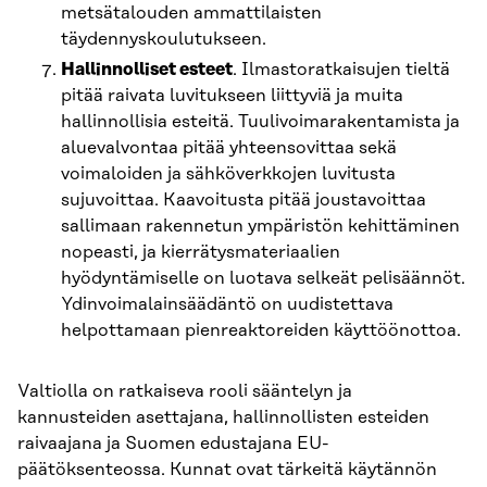
metsätalouden ammattilaisten
täydennyskoulutukseen.
Hallinnolliset esteet
. Ilmastoratkaisujen tieltä
pitää raivata luvitukseen liittyviä ja muita
hallinnollisia esteitä. Tuulivoimarakentamista ja
aluevalvontaa pitää yhteensovittaa sekä
voimaloiden ja sähköverkkojen luvitusta
sujuvoittaa. Kaavoitusta pitää joustavoittaa
sallimaan rakennetun ympäristön kehittäminen
nopeasti, ja kierrätysmateriaalien
hyödyntämiselle on luotava selkeät pelisäännöt.
Ydinvoimalainsäädäntö on uudistettava
helpottamaan pienreaktoreiden käyttöönottoa.
Valtiolla on ratkaiseva rooli sääntelyn ja
kannusteiden asettajana, hallinnollisten esteiden
raivaajana ja Suomen edustajana EU-
päätöksenteossa. Kunnat ovat tärkeitä käytännön