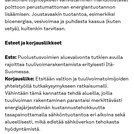
polttoon perustumattoman energiantuotannon
lisäämisen. Joustavaakin tuotantoa, esimerkiksi
bioenergiaa, vesivoimaa ja puhdasta kaasua (kuten
vetyä), kuitenkin tarvitaan.
Esteet ja korjausliikkeet
Este:
Puolustusvoimien aluevalvonta tutkien avulla
rajoittaa tuulivoimarakentamista erityisesti Itä-
Suomessa.
Korjausliike:
Etsitään valtion ja tuulivoimatoimijoiden
yhteistyöllä tutkakysymykseen ratkaisumalli.
Vähintään tämä kannattaa tehdä alueilla, joilla
tuulivoiman rakentaminen parantaisi merkittävästi
energiajärjestelmän kustannustehokkuutta
tasapainottamalla sähköntuotantoa eri aikoina sekä
alueellisesti, mikä edistää sähköverkon tehokasta
hyödyntämistä.