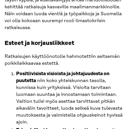
kehittää ratkaisuja kasvaville maailmanmarkkinoille.
Näin voidaan luoda vientiä ja työpaikkoja ja Suomella
voi olla kokoaan suurempi rooli ilmastokriisin
ratkaisussa.
Esteet ja korjausliikkeet
Ratkaisujen käyttöönotolle hahmotettiin seitsemän
poikkileikkaavaa estettä.
Positiivisista visioista ja johtajuudesta on
puutetta
niin koko yhteiskunnan tasolla,
kunnissa kuin yrityksissä. Visioita tarvitaan
luomaan suuntaa ja innostamaan toimintaan.
Valtion tulisi myös asettaa tarvittavat pitkän
aikavälin tavoitteet, luoda selkeä kuva tulevasta
muutoksesta ja valmistella ohjauskeinot hyvissä
ajoin.