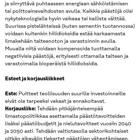
ja siirryttävä puhtaaseen energiaan sähköistämisen
tai polttoainevaihdosten avulla. Kaikkia päästöjä olisi
nykyteknologialla hyvin vaikeaa tai kallista välttää.
Suurissa pistelähteissä (kuten sementin tuotannossa)
voidaan kuitenkin hiilidioksidia estää karkaamasta
ilmakehään talteenoton ja varastoinnin avulla.
Muualla niitä voidaan kompensoida tuottamalla
negatiivisia päästöjä, erityisesti ottamalla talteen ja
varastoimalla bioperäistä hiilidioksidia.
Esteet ja korjausliikkeet
Este:
Puitteet teollisuuden suurille investoinneille
eivät ole tarpeeksi vakaat ja ennakoitavat.
Korjausliike:
Tehdään pitkäjänteisempää
ilmastopolitiikkaa asettamalla päästötavoitteiden
lisäksi päästöbudjetit ja nielutavoitteet vuosiin 2040
ja 2050 asti. Tehdään valtiotasolla sektorikohtaiset
pitkän aikavälin tiekartat päästöjen vähentämiseen,