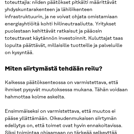
toteuttajia: niiden päätökset pitkälti määrittävät
yhdyskuntarakenteen ja lähiliikenteen
infrastruktuurin, ja ne voivat ohjata omistamiaan
energiayhtiöitä kohti hiilineutraaliutta. Yritykset
puolestaan kehittävät ratkaisut ja pääosin
toteuttavat käytännön investoinnit. Kuluttajat taas
lopulta päättävät, millaisille tuotteille ja palveluille
on kysyntää.
Miten siirtymästä tehdään reilu?
Kaikessa päätöksenteossa on varmistettava, että
ihmiset pysyvät muutoksessa mukana. Tähän voidaan
hahmottaa kolme askelta.
Ensimmäiseksi on varmistettava, että muutos ei
pääse yllättämään. Oikeudenmukaisen siirtymän
edellytys on, että toimet ovat hyvin ennakoitavissa.
Siksi toimintaa ohjaamaan on tärkeää selkeyttää