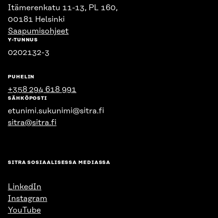
Itämerenkatu 11-13, PL 160,
00181 Helsinki
Saapumisohjeet
Y-TUNNUS
0202132-3
PUHELIN
+358 294 618 991
SÄHKÖPOSTI
etunimi.sukunimi@sitra.fi
sitra@sitra.fi
SITRA SOSIAALISESSA MEDIASSA
LinkedIn
Instagram
YouTube