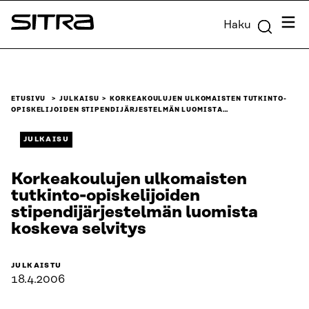
Siirry
Valik
Haku
suoraan
Sitra
sisältöön
↓
ETUSIVU
JULKAISU
KORKEAKOULUJEN ULKOMAISTEN TUTKINTO-
OPISKELIJOIDEN STIPENDIJÄRJESTELMÄN LUOMISTA…
JULKAISU
Korkeakoulujen ulkomaisten
tutkinto-opiskelijoiden
stipendijärjestelmän luomista
koskeva selvitys
JULKAISTU
18.4.2006