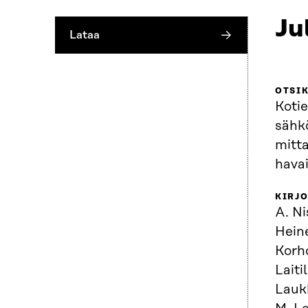
Ju
Lataa
OTSI
Kotie
sähk
mitt
hava
KIRJO
A. Ni
Heine
Korho
Laiti
Lauk