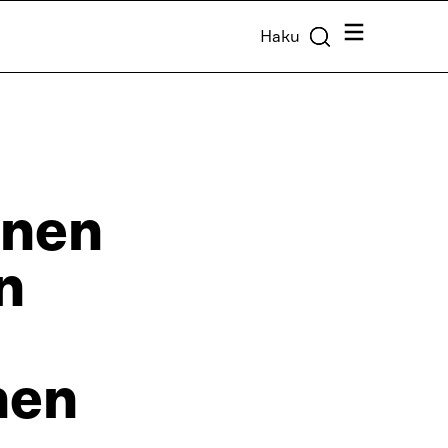
Valikko
Haku
inen
n
nen