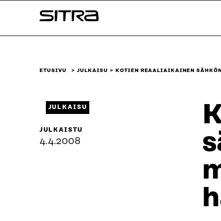
Siirry
Sitra
suoraan
sisältöön
↓
ETUSIVU
JULKAISU
KOTIEN REAALIAIKAINEN SÄHKÖ
K
JULKAISU
JULKAISTU
s
4.4.2008
m
h