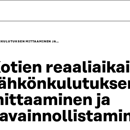
NKULUTUKSEN MITTAAMINEN JA…
otien reaaliaika
ähkönkulutukse
ittaaminen ja
avainnollistami