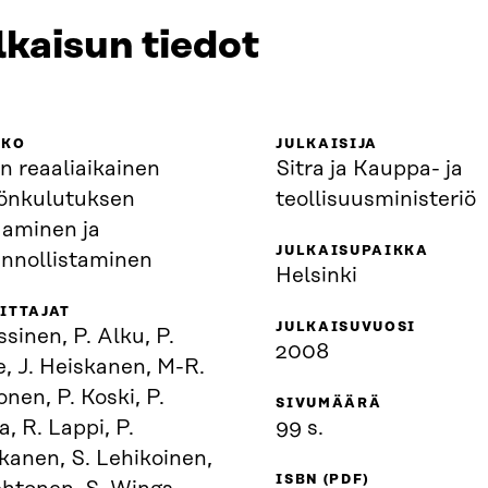
lkaisun tiedot
KKO
JULKAISIJA
n reaaliaikainen
Sitra ja Kauppa- ja
önkulutuksen
teollisuusministeriö
aaminen ja
JULKAISUPAIKKA
innollistaminen
Helsinki
ITTAJAT
JULKAISUVUOSI
ssinen, P. Alku, P.
2008
, J. Heiskanen, M-R.
nen, P. Koski, P.
SIVUMÄÄRÄ
la, R. Lappi, P.
99 s.
kanen, S. Lehikoinen,
ISBN (PDF)