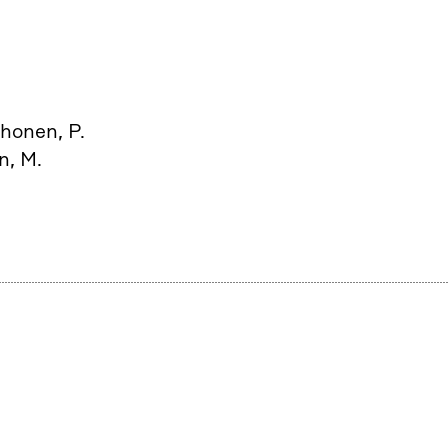
rhonen, P.
n, M.