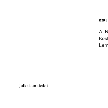
KIRJ
A. N
Kosk
Leh
Julkaisun tiedot