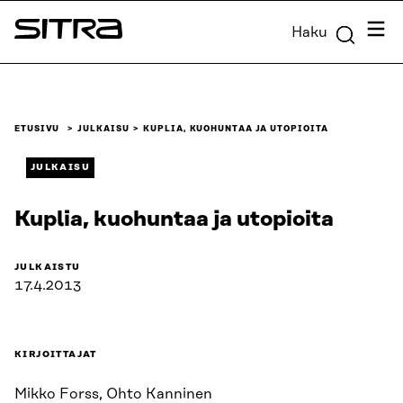
Siirry
Valik
Haku
suoraan
Sitra
sisältöön
↓
ETUSIVU
JULKAISU
KUPLIA, KUOHUNTAA JA UTOPIOITA
JULKAISU
Kuplia, kuohuntaa ja utopioita
JULKAISTU
17.4.2013
KIRJOITTAJAT
Mikko Forss, Ohto Kanninen