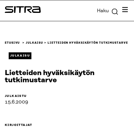
Siirry
Valik
Haku
suoraan
Sitra
sisältöön
↓
ETUSIVU
JULKAISU
LIETTEIDEN HYVÄKSIKÄYTÖN TUTKIMUSTARVE
JULKAISU
Lietteiden hyväksikäytön
tutkimustarve
JULKAISTU
15.6.2009
KIRJOITTAJAT