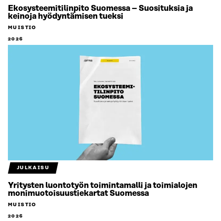
Ekosysteemitilinpito Suomessa – Suosituksia ja
keinoja hyödyntämisen tueksi
MUISTIO
2026
JULKAISU
Yritysten luontotyön toimintamalli ja toimialojen
monimuotoisuustiekartat Suomessa
MUISTIO
2026