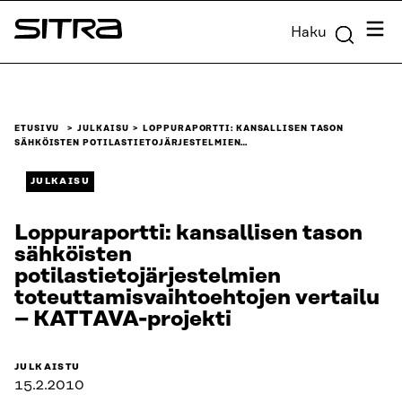
Siirry
Valik
Haku
suoraan
Sitra
sisältöön
↓
ETUSIVU
JULKAISU
LOPPURAPORTTI: KANSALLISEN TASON
SÄHKÖISTEN POTILASTIETOJÄRJESTELMIEN…
JULKAISU
Loppuraportti: kansallisen tason
sähköisten
potilastietojärjestelmien
toteuttamisvaihtoehtojen vertailu
– KATTAVA-projekti
JULKAISTU
15.2.2010