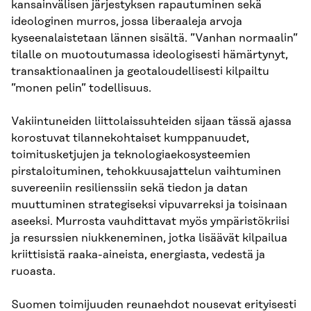
kansainvälisen järjestyksen rapautuminen sekä
ideologinen murros, jossa liberaaleja arvoja
kyseenalaistetaan lännen sisältä. ”Vanhan normaalin”
tilalle on muotoutumassa ideologisesti hämärtynyt,
transaktionaalinen ja geotaloudellisesti kilpailtu
”monen pelin” todellisuus.
Vakiintuneiden liittolaissuhteiden sijaan tässä ajassa
korostuvat tilannekohtaiset kumppanuudet,
toimitusketjujen ja teknologiaekosysteemien
pirstaloituminen, tehokkuusajattelun vaihtuminen
suvereeniin resilienssiin sekä tiedon ja datan
muuttuminen strategiseksi vipuvarreksi ja toisinaan
aseeksi. Murrosta vauhdittavat myös ympäristökriisi
ja resurssien niukkeneminen, jotka lisäävät kilpailua
kriittisistä raaka-aineista, energiasta, vedestä ja
ruoasta.
Suomen toimijuuden reunaehdot nousevat erityisesti