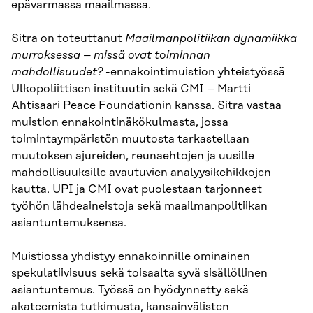
epävarmassa maailmassa.
Sitra on toteuttanut
Maailmanpolitiikan dynamiikka
murroksessa – missä ovat toiminnan
mahdollisuudet?
-ennakointimuistion yhteistyössä
Ulkopoliittisen instituutin sekä CMI – Martti
Ahtisaari Peace Foundationin kanssa. Sitra vastaa
muistion ennakointinäkökulmasta, jossa
toimintaympäristön muutosta tarkastellaan
muutoksen ajureiden, reunaehtojen ja uusille
mahdollisuuksille avautuvien analyysikehikkojen
kautta. UPI ja CMI ovat puolestaan tarjonneet
työhön lähdeaineistoja sekä maailmanpolitiikan
asiantuntemuksensa.
Muistiossa yhdistyy ennakoinnille ominainen
spekulatiivisuus sekä toisaalta syvä sisällöllinen
asiantuntemus. Työssä on hyödynnetty sekä
akateemista tutkimusta, kansainvälisten