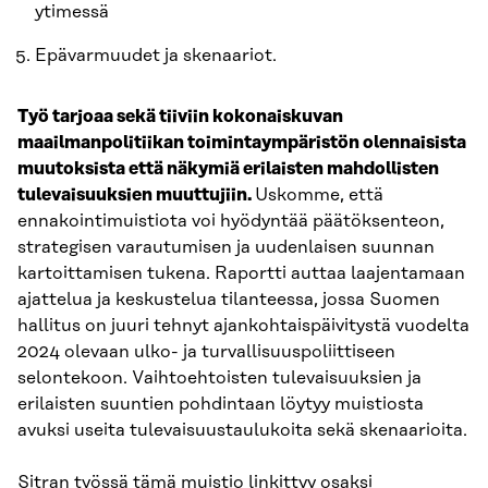
ytimessä
Epävarmuudet ja skenaariot.
Työ tarjoaa sekä tiiviin kokonaiskuvan
maailmanpolitiikan toimintaympäristön olennaisista
muutoksista että näkymiä erilaisten mahdollisten
tulevaisuuksien muuttujiin.
Uskomme, että
ennakointimuistiota voi hyödyntää päätöksenteon,
strategisen varautumisen ja uudenlaisen suunnan
kartoittamisen tukena. Raportti auttaa laajentamaan
ajattelua ja keskustelua tilanteessa, jossa Suomen
hallitus on juuri tehnyt ajankohtaispäivitystä vuodelta
2024 olevaan ulko- ja turvallisuuspoliittiseen
selontekoon. Vaihtoehtoisten tulevaisuuksien ja
erilaisten suuntien pohdintaan löytyy muistiosta
avuksi useita tulevaisuustaulukoita sekä skenaarioita.
Sitran työssä tämä muistio linkittyy osaksi