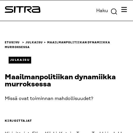
Siirry
Valik
Haku
suoraan
Sitra
sisältöön
↓
ETUSIVU
JULKAISU
MAAILMANPOLITIIKAN DYNAMIIKKA
MURROKSESSA
JULKAISU
Maailmanpolitiikan dynamiikka
murroksessa
Missä ovat toiminnan mahdollisuudet?
KIRJOITTAJAT