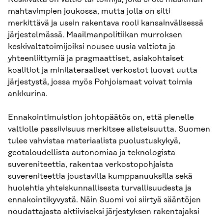
mahtavimpien joukossa, mutta jolla on silti
merkittävä ja usein rakentava rooli kansainvälisessä
järjestelmässä. Maailmanpolitiikan murroksen
keskivaltatoimijoiksi nousee uusia valtiota ja
yhteenliittymiä ja pragmaattiset, asiakohtaiset
koalitiot ja minilateraaliset verkostot luovat uutta
järjestystä, jossa myös Pohjoismaat voivat toimia
ankkurina.
Ennakointimuistion johtopäätös on, että pienelle
valtiolle passiivisuus merkitsee alisteisuutta. Suomen
tulee vahvistaa materiaalista puolustuskykyä,
geotaloudellista autonomiaa ja teknologista
suvereniteettia, rakentaa verkostopohjaista
suvereniteettia joustavilla kumppanuuksilla sekä
huolehtia yhteiskunnallisesta turvallisuudesta ja
ennakointikyvystä. Näin Suomi voi siirtyä sääntöjen
noudattajasta aktiiviseksi järjestyksen rakentajaksi