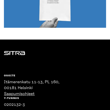
Sitra
OSOITE
Itämerenkatu 11-13, PL 160,
00181 Helsinki
Saapumisohjeet
Y-TUNNUS
0202132-3