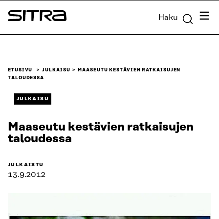
Siirry
Valik
Haku
suoraan
Sitra
sisältöön
↓
ETUSIVU
JULKAISU
MAASEUTU KESTÄVIEN RATKAISUJEN
TALOUDESSA
JULKAISU
Maaseutu kestävien ratkaisujen
taloudessa
JULKAISTU
13.9.2012