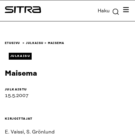
Siirry
Valik
Haku
suoraan
Sitra
sisältöön
↓
ETUSIVU
JULKAISU
MAISEMA
JULKAISU
Maisema
JULKAISTU
15.5.2007
KIRJOITTAJAT
E. Vaissi, S. Grönlund