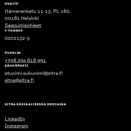
OSOITE
Itämerenkatu 11-13, PL 160,
00181 Helsinki
Saapumisohjeet
Y-TUNNUS
0202132-3
PUHELIN
+358 294 618 991
SÄHKÖPOSTI
etunimi.sukunimi@sitra.fi
sitra@sitra.fi
SITRA SOSIAALISESSA MEDIASSA
LinkedIn
Instagram