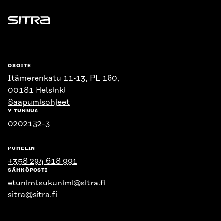
Sitra
OSOITE
Itämerenkatu 11-13, PL 160,
00181 Helsinki
Saapumisohjeet
Y-TUNNUS
0202132-3
PUHELIN
+358 294 618 991
SÄHKÖPOSTI
etunimi.sukunimi@sitra.fi
sitra@sitra.fi