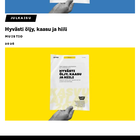
JULKAISU
Hyvästi öljy, kaasu ja hiili
MUISTIO
2026