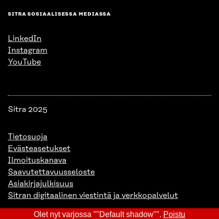
SITRA SOSIAALISESSA MEDIASSA
LinkedIn
Instagram
YouTube
Sitra 2025
Tietosuoja
Evästeasetukset
Ilmoituskanava
Saavutettavuusseloste
Asiakirjajulkisuus
Sitran digitaalinen viestintä ja verkkopalvelut
Olet nyt varjossa ""Default shadow"".
Poistu