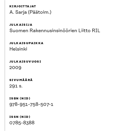
KIRJOITTAJAT
A. Sarja (Päätoim.)
JULKAISIJA
Suomen Rakennusinsinöörien Liitto RIL
JULKAISUPAIKKA
Helsinki
JULKAISUVUOSI
2009
SIVUMÄÄRÄ
291 s.
ISBN (NID)
978-951-758-507-1
ISSN (NID)
0785-8388