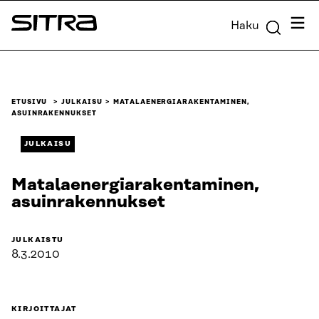
Siirry
Valik
Haku
suoraan
Sitra
sisältöön
↓
ETUSIVU
JULKAISU
MATALAENERGIARAKENTAMINEN,
ASUINRAKENNUKSET
JULKAISU
Matalaenergiarakentaminen,
asuinrakennukset
JULKAISTU
8.3.2010
KIRJOITTAJAT