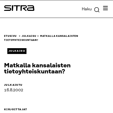
Siirry
Valik
Haku
suoraan
Sitra
sisältöön
↓
ETUSIVU
JULKAISU
MATKALLA KANSALAISTEN
TIETOYHTEISKUNTAAN?
JULKAISU
Matkalla kansalaisten
tietoyhteiskuntaan?
JULKAISTU
16.8.2002
KIRJOITTAJAT