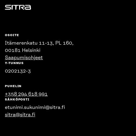
Sitra
OSOITE
Itämerenkatu 11-13, PL 160,
00181 Helsinki
Saapumisohjeet
Y-TUNNUS
0202132-3
PUHELIN
+358 294 618 991
SÄHKÖPOSTI
etunimi.sukunimi@sitra.fi
sitra@sitra.fi