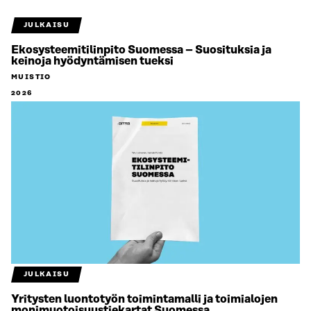
JULKAISU
Ekosysteemitilinpito Suomessa – Suosituksia ja
keinoja hyödyntämisen tueksi
MUISTIO
2026
JULKAISU
Yritysten luontotyön toimintamalli ja toimialojen
monimuotoisuustiekartat Suomessa