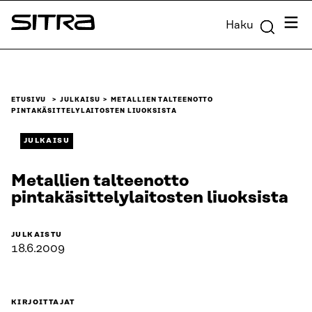
Siirry
Valik
Haku
suoraan
Sitra
sisältöön
↓
ETUSIVU
JULKAISU
METALLIEN TALTEENOTTO
PINTAKÄSITTELYLAITOSTEN LIUOKSISTA
JULKAISU
Metallien talteenotto
pintakäsittelylaitosten liuoksista
JULKAISTU
18.6.2009
KIRJOITTAJAT