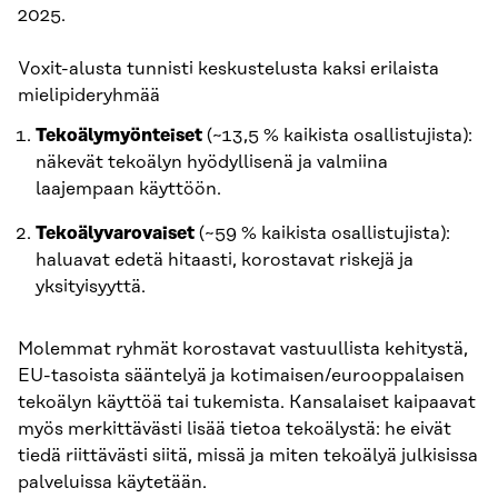
2025.
Voxit-alusta tunnisti keskustelusta kaksi erilaista
mielipideryhmää
Tekoälymyönteiset
(~13,5 % kaikista osallistujista):
näkevät tekoälyn hyödyllisenä ja valmiina
laajempaan käyttöön.
Tekoälyvarovaiset
(~59 % kaikista osallistujista):
haluavat edetä hitaasti, korostavat riskejä ja
yksityisyyttä.
Molemmat ryhmät korostavat vastuullista kehitystä,
EU-tasoista sääntelyä ja kotimaisen/eurooppalaisen
tekoälyn käyttöä tai tukemista. Kansalaiset kaipaavat
myös merkittävästi lisää tietoa tekoälystä: he eivät
tiedä riittävästi siitä, missä ja miten tekoälyä julkisissa
palveluissa käytetään.