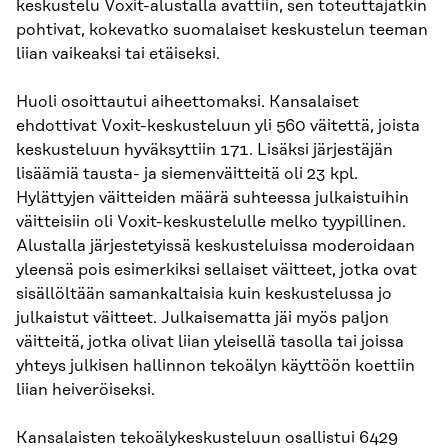
keskustelu Voxit-alustalla avattiin, sen toteuttajatkin
pohtivat, kokevatko suomalaiset keskustelun teeman
liian vaikeaksi tai etäiseksi.
Huoli osoittautui aiheettomaksi. Kansalaiset
ehdottivat Voxit-keskusteluun yli 560 väitettä, joista
keskusteluun hyväksyttiin 171. Lisäksi järjestäjän
lisäämiä tausta- ja siemenväitteitä oli 23 kpl.
Hylättyjen väitteiden määrä suhteessa julkaistuihin
väitteisiin oli Voxit-keskustelulle melko tyypillinen.
Alustalla järjestetyissä keskusteluissa moderoidaan
yleensä pois esimerkiksi sellaiset väitteet, jotka ovat
sisällöltään samankaltaisia kuin keskustelussa jo
julkaistut väitteet. Julkaisematta jäi myös paljon
väitteitä, jotka olivat liian yleisellä tasolla tai joissa
yhteys julkisen hallinnon tekoälyn käyttöön koettiin
liian heiveröiseksi.
Kansalaisten tekoälykeskusteluun osallistui 6429