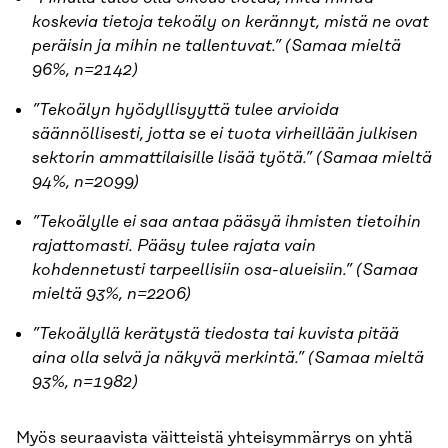
koskevia tietoja tekoäly on kerännyt, mistä ne ovat
peräisin ja mihin ne tallentuvat.” (Samaa mieltä
96%, n=2142)
”Tekoälyn hyödyllisyyttä tulee arvioida
säännöllisesti, jotta se ei tuota virheillään julkisen
sektorin ammattilaisille lisää työtä.” (Samaa mieltä
94%, n=2099)
”Tekoälylle ei saa antaa pääsyä ihmisten tietoihin
rajattomasti. Pääsy tulee rajata vain
kohdennetusti tarpeellisiin osa-alueisiin.” (Samaa
mieltä 93%, n=2206)
”Tekoälyllä kerätystä tiedosta tai kuvista pitää
aina olla selvä ja näkyvä merkintä.” (Samaa mieltä
93%, n=1982)
Myös seuraavista väitteistä yhteisymmärrys on yhtä