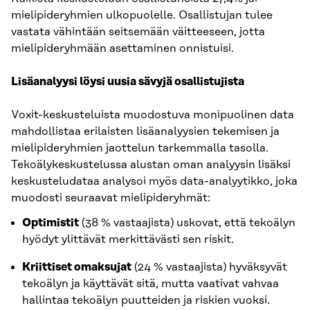
mielipideryhmien ulkopuolelle. Osallistujan tulee
vastata vähintään seitsemään väitteeseen, jotta
mielipideryhmään asettaminen onnistuisi.
Lisäanalyysi löysi uusia sävyjä osallistujista
Voxit-keskusteluista muodostuva monipuolinen data
mahdollistaa erilaisten lisäanalyysien tekemisen ja
mielipideryhmien jaottelun tarkemmalla tasolla.
Tekoälykeskustelussa alustan oman analyysin lisäksi
keskusteludataa analysoi myös data-analyytikko, joka
muodosti seuraavat mielipideryhmät:
Optimistit
(38 % vastaajista) uskovat, että tekoälyn
hyödyt ylittävät merkittävästi sen riskit.
Kriittiset omaksujat
(24 % vastaajista) hyväksyvät
tekoälyn ja käyttävät sitä, mutta vaativat vahvaa
hallintaa tekoälyn puutteiden ja riskien vuoksi.