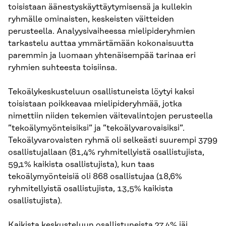
toisistaan äänestyskäyttäytymisensä ja kullekin
ryhmälle ominaisten, keskeisten väitteiden
perusteella. Analyysivaiheessa mielipideryhmien
tarkastelu auttaa ymmärtämään kokonaisuutta
paremmin ja luomaan yhtenäisempää tarinaa eri
ryhmien suhteesta toisiinsa.
Tekoälykeskusteluun osallistuneista löytyi kaksi
toisistaan poikkeavaa mielipideryhmää, jotka
nimettiin niiden tekemien väitevalintojen perusteella
”tekoälymyönteisiksi” ja ”tekoälyvarovaisiksi”.
Tekoälyvarovaisten ryhmä oli selkeästi suurempi 3799
osallistujallaan (81,4% ryhmitellyistä osallistujista,
59,1% kaikista osallistujista), kun taas
tekoälymyönteisiä oli 868 osallistujaa (18,6%
ryhmitellyistä osallistujista, 13,5% kaikista
osallistujista).
Kaikista keskusteluun osallistuneista 27,4% jäi