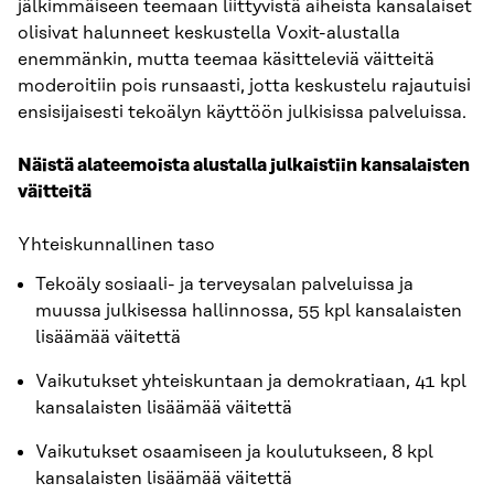
jälkimmäiseen teemaan liittyvistä aiheista kansalaiset
olisivat halunneet keskustella Voxit-alustalla
enemmänkin, mutta teemaa käsitteleviä väitteitä
moderoitiin pois runsaasti, jotta keskustelu rajautuisi
ensisijaisesti tekoälyn käyttöön julkisissa palveluissa.
Näistä alateemoista alustalla julkaistiin kansalaisten
väitteitä
Yhteiskunnallinen taso
Tekoäly sosiaali- ja terveysalan palveluissa ja
muussa julkisessa hallinnossa, 55 kpl kansalaisten
lisäämää väitettä
Vaikutukset yhteiskuntaan ja demokratiaan, 41 kpl
kansalaisten lisäämää väitettä
Vaikutukset osaamiseen ja koulutukseen, 8 kpl
kansalaisten lisäämää väitettä