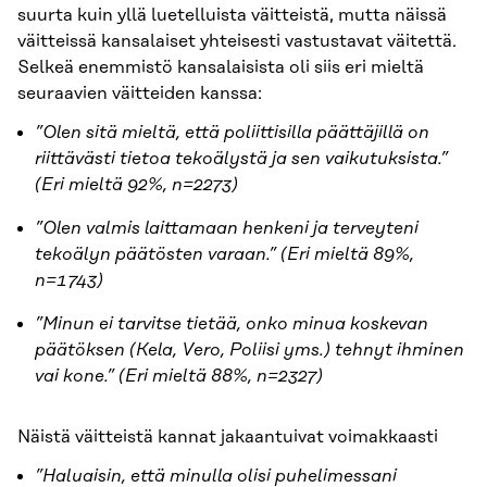
suurta kuin yllä luetelluista väitteistä, mutta näissä
väitteissä kansalaiset yhteisesti vastustavat väitettä.
Selkeä enemmistö kansalaisista oli siis eri mieltä
seuraavien väitteiden kanssa:
”Olen sitä mieltä, että poliittisilla päättäjillä on
riittävästi tietoa tekoälystä ja sen vaikutuksista.”
(Eri mieltä 92%, n=2273)
”Olen valmis laittamaan henkeni ja terveyteni
tekoälyn päätösten varaan.” (Eri mieltä 89%,
n=1743)
”Minun ei tarvitse tietää, onko minua koskevan
päätöksen (Kela, Vero, Poliisi yms.) tehnyt ihminen
vai kone.” (Eri mieltä 88%, n=2327)
Näistä väitteistä kannat jakaantuivat voimakkaasti
”Haluaisin, että minulla olisi puhelimessani