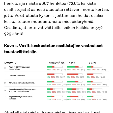
henkilöä ja näistä 4667 henkilöä (72,6% kaikista
osallistujista) äänesti alustalla riittävän monta kertaa,
jotta Voxit-alusta kykeni sijoittamaan heidät osaksi
keskusteluun muodostuneita mielipideryhmiä.
Osallistujat antoivat väitteille kaiken kaikkiaan 352
929 ääntä.
Kuva 1. Voxit-keskustelun osallistujien vastaukset
taustaväitteisiin
Alustalla julkaistut kansalaisten lisäämät väitteet