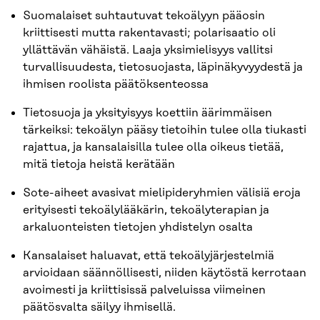
Suomalaiset suhtautuvat tekoälyyn pääosin
kriittisesti mutta rakentavasti; polarisaatio oli
yllättävän vähäistä. Laaja yksimielisyys vallitsi
turvallisuudesta, tietosuojasta, läpinäkyvyydestä ja
ihmisen roolista päätöksenteossa
Tietosuoja ja yksityisyys koettiin äärimmäisen
tärkeiksi: tekoälyn pääsy tietoihin tulee olla tiukasti
rajattua, ja kansalaisilla tulee olla oikeus tietää,
mitä tietoja heistä kerätään
Sote-aiheet avasivat mielipideryhmien välisiä eroja
erityisesti tekoälylääkärin, tekoälyterapian ja
arkaluonteisten tietojen yhdistelyn osalta
Kansalaiset haluavat, että tekoälyjärjestelmiä
arvioidaan säännöllisesti, niiden käytöstä kerrotaan
avoimesti ja kriittisissä palveluissa viimeinen
päätösvalta säilyy ihmisellä.