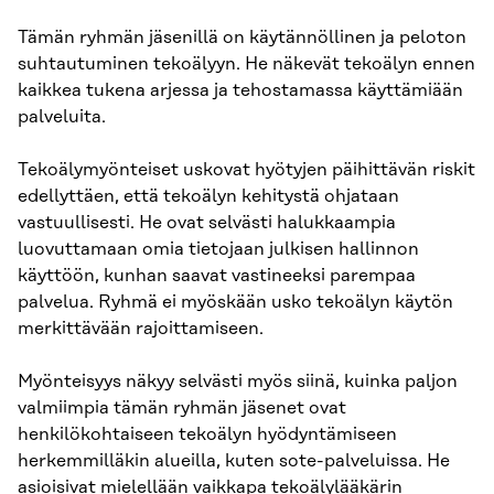
Tämän ryhmän jäsenillä on käytännöllinen ja peloton
suhtautuminen tekoälyyn. He näkevät tekoälyn ennen
kaikkea tukena arjessa ja tehostamassa käyttämiään
palveluita.
Tekoälymyönteiset uskovat hyötyjen päihittävän riskit
edellyttäen, että tekoälyn kehitystä ohjataan
vastuullisesti. He ovat selvästi halukkaampia
luovuttamaan omia tietojaan julkisen hallinnon
käyttöön, kunhan saavat vastineeksi parempaa
palvelua. Ryhmä ei myöskään usko tekoälyn käytön
merkittävään rajoittamiseen.
Myönteisyys näkyy selvästi myös siinä, kuinka paljon
valmiimpia tämän ryhmän jäsenet ovat
henkilökohtaiseen tekoälyn hyödyntämiseen
herkemmilläkin alueilla, kuten sote-palveluissa. He
asioisivat mielellään vaikkapa tekoälylääkärin