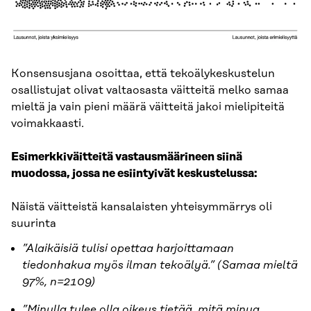
Konsensusjana osoittaa, että tekoälykeskustelun
osallistujat olivat valtaosasta väitteitä melko samaa
mieltä ja vain pieni määrä väitteitä jakoi mielipiteitä
voimakkaasti.
Esimerkkiväitteitä vastausmäärineen siinä
muodossa, jossa ne esiintyivät keskustelussa:
Näistä väitteistä kansalaisten yhteisymmärrys oli
suurinta
”Alaikäisiä tulisi opettaa harjoittamaan
tiedonhakua myös ilman tekoälyä.” (Samaa mieltä
97%, n=2109)
”Minulla tulee olla oikeus tietää, mitä minua