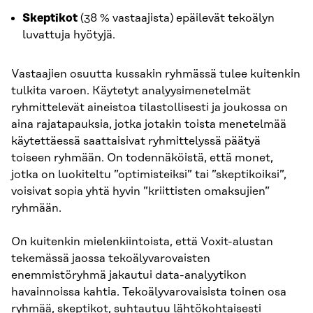
Skeptikot
(38 % vastaajista) epäilevät tekoälyn
luvattuja hyötyjä.
Vastaajien osuutta kussakin ryhmässä tulee kuitenkin
tulkita varoen. Käytetyt analyysimenetelmät
ryhmittelevät aineistoa tilastollisesti ja joukossa on
aina rajatapauksia, jotka jotakin toista menetelmää
käytettäessä saattaisivat ryhmittelyssä päätyä
toiseen ryhmään. On todennäköistä, että monet,
jotka on luokiteltu ”optimisteiksi” tai ”skeptikoiksi”,
voisivat sopia yhtä hyvin ”kriittisten omaksujien”
ryhmään.
On kuitenkin mielenkiintoista, että Voxit-alustan
tekemässä jaossa tekoälyvarovaisten
enemmistöryhmä jakautui data-analyytikon
havainnoissa kahtia. Tekoälyvarovaisista toinen osa
ryhmää, skeptikot, suhtautuu lähtökohtaisesti