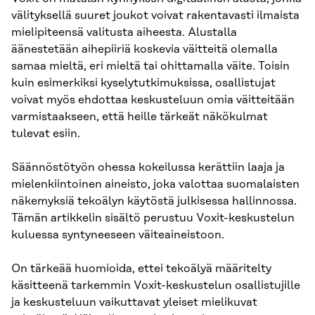
välityksellä suuret joukot voivat rakentavasti ilmaista
mielipiteensä valitusta aiheesta. Alustalla
äänestetään aihepiiriä koskevia väitteitä olemalla
samaa mieltä, eri mieltä tai ohittamalla väite. Toisin
kuin esimerkiksi kyselytutkimuksissa, osallistujat
voivat myös ehdottaa keskusteluun omia väitteitään
varmistaakseen, että heille tärkeät näkökulmat
tulevat esiin.
Säännöstötyön ohessa kokeilussa kerättiin laaja ja
mielenkiintoinen aineisto, joka valottaa suomalaisten
näkemyksiä tekoälyn käytöstä julkisessa hallinnossa.
Tämän artikkelin sisältö perustuu Voxit-keskustelun
kuluessa syntyneeseen väiteaineistoon.
On tärkeää huomioida, ettei tekoälyä määritelty
käsitteenä tarkemmin Voxit-keskustelun osallistujille
ja keskusteluun vaikuttavat yleiset mielikuvat