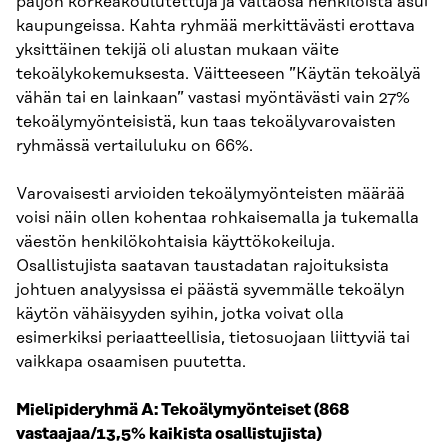
paljon korkeakoulutettuja ja valtaosa henkilöistä asui
kaupungeissa. Kahta ryhmää merkittävästi erottava
yksittäinen tekijä oli alustan mukaan väite
tekoälykokemuksesta. Väitteeseen ”Käytän tekoälyä
vähän tai en lainkaan” vastasi myöntävästi vain 27%
tekoälymyönteisistä, kun taas tekoälyvarovaisten
ryhmässä vertailuluku on 66%.
Varovaisesti arvioiden tekoälymyönteisten määrää
voisi näin ollen kohentaa rohkaisemalla ja tukemalla
väestön henkilökohtaisia käyttökokeiluja.
Osallistujista saatavan taustadatan rajoituksista
johtuen analyysissa ei päästä syvemmälle tekoälyn
käytön vähäisyyden syihin, jotka voivat olla
esimerkiksi periaatteellisia, tietosuojaan liittyviä tai
vaikkapa osaamisen puutetta.
Mielipideryhmä A: Tekoälymyönteiset (868
vastaajaa/13,5% kaikista osallistujista)