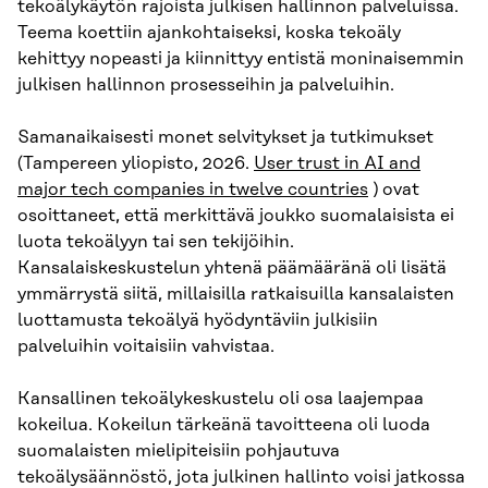
tekoälykäytön rajoista julkisen hallinnon palveluissa.
Teema koettiin ajankohtaiseksi, koska tekoäly
kehittyy nopeasti ja kiinnittyy entistä moninaisemmin
julkisen hallinnon prosesseihin ja palveluihin.
Samanaikaisesti monet selvitykset ja tutkimukset
(Tampereen yliopisto, 2026.
User trust in AI and
major tech companies in twelve countries
) ovat
osoittaneet, että merkittävä joukko suomalaisista ei
luota tekoälyyn tai sen tekijöihin.
Kansalaiskeskustelun yhtenä päämääränä oli lisätä
ymmärrystä siitä, millaisilla ratkaisuilla kansalaisten
luottamusta tekoälyä hyödyntäviin julkisiin
palveluihin voitaisiin vahvistaa.
Kansallinen tekoälykeskustelu oli osa laajempaa
kokeilua. Kokeilun tärkeänä tavoitteena oli luoda
suomalaisten mielipiteisiin pohjautuva
tekoälysäännöstö, jota julkinen hallinto voisi jatkossa