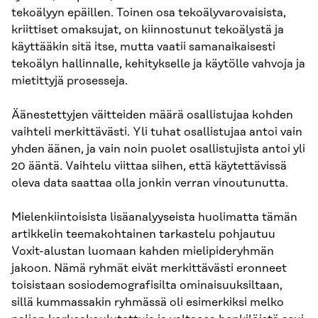
tekoälyyn epäillen. Toinen osa tekoälyvarovaisista,
kriittiset omaksujat, on kiinnostunut tekoälystä ja
käyttääkin sitä itse, mutta vaatii samanaikaisesti
tekoälyn hallinnalle, kehitykselle ja käytölle vahvoja ja
mietittyjä prosesseja.
Äänestettyjen väitteiden määrä osallistujaa kohden
vaihteli merkittävästi. Yli tuhat osallistujaa antoi vain
yhden äänen, ja vain noin puolet osallistujista antoi yli
20 ääntä. Vaihtelu viittaa siihen, että käytettävissä
oleva data saattaa olla jonkin verran vinoutunutta.
Mielenkiintoisista lisäanalyyseista huolimatta tämän
artikkelin teemakohtainen tarkastelu pohjautuu
Voxit-alustan luomaan kahden mielipideryhmän
jakoon. Nämä ryhmät eivät merkittävästi eronneet
toisistaan sosiodemografisilta ominaisuuksiltaan,
sillä kummassakin ryhmässä oli esimerkiksi melko