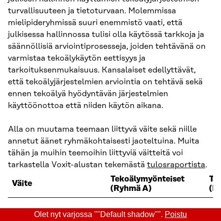
turvallisuuteen ja tietoturvaan. Molemmissa
mielipideryhmissä suuri enemmistö vaati, että
julkisessa hallinnossa tulisi olla käytössä tarkkoja ja
säännöllisiä arviointiprosesseja, joiden tehtävänä on
varmistaa tekoälykäytön eettisyys ja
tarkoituksenmukaisuus. Kansalaiset edellyttävät,
että tekoälyjärjestelmien arviointia on tehtävä sekä
ennen tekoälyä hyödyntävän järjestelmien
käyttöönottoa että niiden käytön aikana.
Alla on muutama teemaan liittyvä väite sekä niille
annetut äänet ryhmäkohtaisesti jaoteltuina. Muita
tähän ja muihin teemoihin liittyviä väitteitä voi
tarkastella Voxit-alustan tekemästä
tulosraportista
.
Tekoälymyönteiset
Te
Väite
(Ryhmä A)
(R
Tekoälytyökaluja ei
Olet nyt varjossa ""Default shadow"".
Poistu