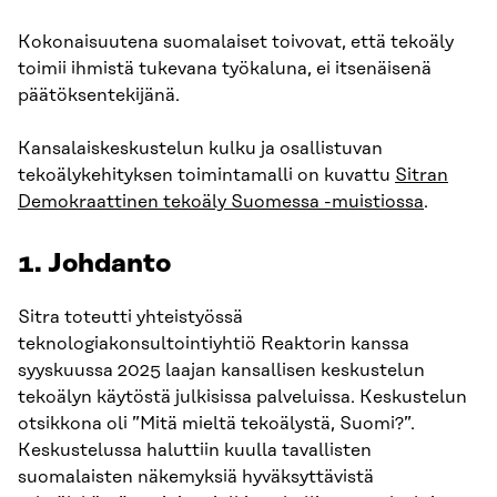
Kokonaisuutena suomalaiset toivovat, että tekoäly
toimii ihmistä tukevana työkaluna, ei itsenäisenä
päätöksentekijänä.
Kansalaiskeskustelun kulku ja osallistuvan
tekoälykehityksen toimintamalli on kuvattu
Sitran
Demokraattinen tekoäly Suomessa -muistiossa
.
1. Johdanto
Sitra toteutti yhteistyössä
teknologiakonsultointiyhtiö Reaktorin kanssa
syyskuussa 2025 laajan kansallisen keskustelun
tekoälyn käytöstä julkisissa palveluissa. Keskustelun
otsikkona oli ”Mitä mieltä tekoälystä, Suomi?”.
Keskustelussa haluttiin kuulla tavallisten
suomalaisten näkemyksiä hyväksyttävistä