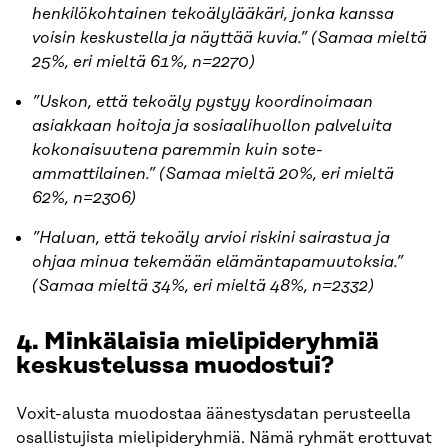
henkilökohtainen tekoälylääkäri, jonka kanssa
voisin keskustella ja näyttää kuvia.” (Samaa mieltä
25%, eri mieltä 61%, n=2270)
”Uskon, että tekoäly pystyy koordinoimaan
asiakkaan hoitoja ja sosiaalihuollon palveluita
kokonaisuutena paremmin kuin sote-
ammattilainen.” (Samaa mieltä 20%, eri mieltä
62%, n=2306)
”Haluan, että tekoäly arvioi riskini sairastua ja
ohjaa minua tekemään elämäntapamuutoksia.”
(Samaa mieltä 34%, eri mieltä 48%, n=2332)
4. Minkälaisia mielipideryhmiä
keskustelussa muodostui?
Voxit-alusta muodostaa äänestysdatan perusteella
osallistujista mielipideryhmiä. Nämä ryhmät erottuvat