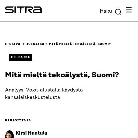
Siirry
Valik
Haku
suoraan
Sitra
sisältöön
↓
ETUSIVU
JULKAISU
MITÄ MIELTÄ TEKOÄLYSTÄ, SUOMI?
JULKAISU
Mitä mieltä tekoälystä, Suomi?
Analyysi Voxit-alustalla käydystä
kansalaiskeskustelusta
KIRJOITTAJA
Kirsi Hantula