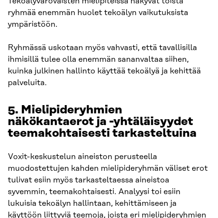
Tekoälyvarovaisten mielipiteissä näkyvät toista
ryhmää enemmän huolet tekoälyn vaikutuksista
ympäristöön.
Ryhmässä uskotaan myös vahvasti, että tavallisilla
ihmisillä tulee olla enemmän sananvaltaa siihen,
kuinka julkinen hallinto käyttää tekoälyä ja kehittää
palveluita.
5. Mielipideryhmien
näkökantaerot ja -yhtäläisyydet
teemakohtaisesti tarkasteltuina
Voxit-keskustelun aineiston perusteella
muodostettujen kahden mielipideryhmän väliset erot
tulivat esiin myös tarkasteltaessa aineistoa
syvemmin, teemakohtaisesti. Analyysi toi esiin
lukuisia tekoälyn hallintaan, kehittämiseen ja
käyttöön liittyviä teemoja, joista eri mielipideryhmien