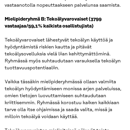
vastaanotolla nopeuttaakseen palvelunsa saamista.
Mielipideryhmä B: Tekoälyvarovaiset (3799
vastaajaa/59,1% kaikista osallistujista)
Tekoälyvarovaiset lähestyvät tekoälyn käyttöä ja
hyödyntämistä riskien kautta ja pitävät
tekoälysovelluksia vielä liian kehittymättöminä.
Ryhmässä myös suhtaudutaan varauksella tekoälyn
tuottavuuspotentiaaliin.
Vaikka tässäkin mielipideryhmässä ollaan valmiita
tekoälyn hyödyntämiseen monissa arjen palveluissa,
omien tietojen luovuttamiseen suhtaudutaan
kriittisemmin. Ryhmässä korostuu kaiken kaikkiaan
tarve olla itse ohjaimissa ja saada valita, missä ja
milloin tekoälyä voidaan käyttää.