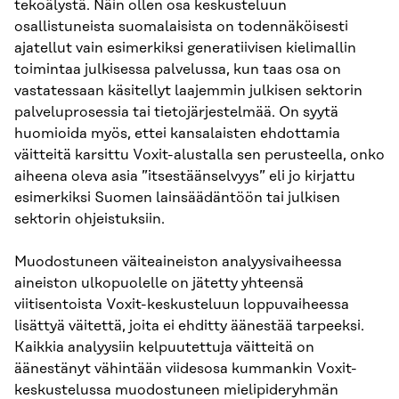
tekoälystä. Näin ollen osa keskusteluun
osallistuneista suomalaisista on todennäköisesti
ajatellut vain esimerkiksi generatiivisen kielimallin
toimintaa julkisessa palvelussa, kun taas osa on
vastatessaan käsitellyt laajemmin julkisen sektorin
palveluprosessia tai tietojärjestelmää. On syytä
huomioida myös, ettei kansalaisten ehdottamia
väitteitä karsittu Voxit-alustalla sen perusteella, onko
aiheena oleva asia ”itsestäänselvyys” eli jo kirjattu
esimerkiksi Suomen lainsäädäntöön tai julkisen
sektorin ohjeistuksiin.
Muodostuneen väiteaineiston analyysivaiheessa
aineiston ulkopuolelle on jätetty yhteensä
viitisentoista Voxit-keskusteluun loppuvaiheessa
lisättyä väitettä, joita ei ehditty äänestää tarpeeksi.
Kaikkia analyysiin kelpuutettuja väitteitä on
äänestänyt vähintään viidesosa kummankin Voxit-
keskustelussa muodostuneen mielipideryhmän