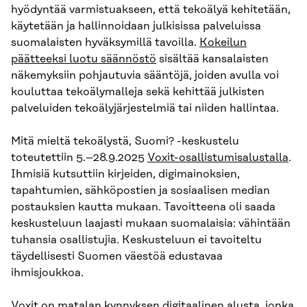
hyödyntää varmistuakseen, että tekoälyä kehitetään,
käytetään ja hallinnoidaan julkisissa palveluissa
suomalaisten hyväksymillä tavoilla.
Kokeilun
päätteeksi luotu säännöstö
sisältää kansalaisten
näkemyksiin pohjautuvia sääntöjä, joiden avulla voi
kouluttaa tekoälymalleja sekä kehittää julkisten
palveluiden tekoälyjärjestelmiä tai niiden hallintaa.
Mitä mieltä tekoälystä, Suomi? -keskustelu
toteutettiin 5.–28.9.2025
Voxit-osallistumisalustalla
.
Ihmisiä kutsuttiin kirjeiden, digimainoksien,
tapahtumien, sähköpostien ja sosiaalisen median
postauksien kautta mukaan. Tavoitteena oli saada
keskusteluun laajasti mukaan suomalaisia: vähintään
tuhansia osallistujia. Keskusteluun ei tavoiteltu
täydellisesti Suomen väestöä edustavaa
ihmisjoukkoa.
Voxit on matalan kynnyksen digitaalinen alusta, jonka