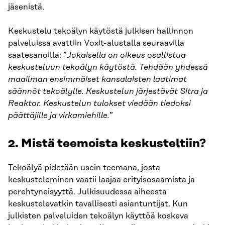
jäsenistä.
Keskustelu tekoälyn käytöstä julkisen hallinnon
palveluissa avattiin Voxit-alustalla seuraavilla
saatesanoilla: ”
Jokaisella on oikeus osallistua
keskusteluun tekoälyn käytöstä. Tehdään yhdessä
maailman ensimmäiset kansalaisten laatimat
säännöt tekoälylle. Keskustelun järjestävät Sitra ja
Reaktor. Keskustelun tulokset viedään tiedoksi
päättäjille ja virkamiehille.
”
2. Mistä teemoista keskusteltiin?
Tekoälyä pidetään usein teemana, josta
keskusteleminen vaatii laajaa erityisosaamista ja
perehtyneisyyttä. Julkisuudessa aiheesta
keskustelevatkin tavallisesti asiantuntijat. Kun
julkisten palveluiden tekoälyn käyttöä koskeva