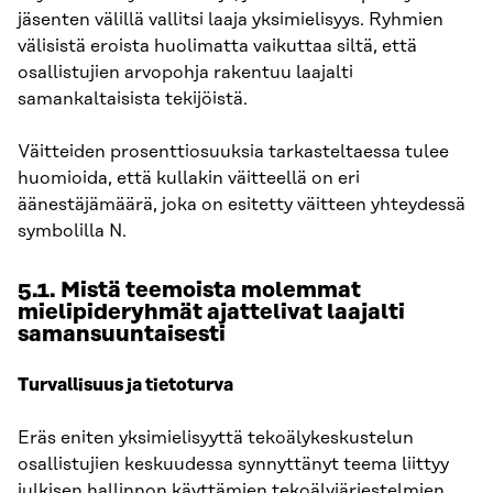
jäsenten välillä vallitsi laaja yksimielisyys. Ryhmien
välisistä eroista huolimatta vaikuttaa siltä, että
osallistujien arvopohja rakentuu laajalti
samankaltaisista tekijöistä.
Väitteiden prosenttiosuuksia tarkasteltaessa tulee
huomioida, että kullakin väitteellä on eri
äänestäjämäärä, joka on esitetty väitteen yhteydessä
symbolilla N.
5.1. Mistä teemoista molemmat
mielipideryhmät ajattelivat laajalti
samansuuntaisesti
Turvallisuus ja tietoturva
Eräs eniten yksimielisyyttä tekoälykeskustelun
osallistujien keskuudessa synnyttänyt teema liittyy
julkisen hallinnon käyttämien tekoälyjärjestelmien