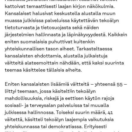
kattoivat temaattisesti laajan kirjon näkökulmia.
Kansalaiset halusivat keskustella alustalla muun
muassa julkisissa palveluissa käytettävän tekoälyn
tietoturvasta ja tietosuojasta sekä näiden
järjestelmien hallinnasta ja läpinäkyvyydestä. Kaikkein
eniten suomalaisia puhuttivat kuitenkin
yhteiskunnallisen tason aiheet. Tarkasteltaessa
kansalaisten ehdottamia, alustalla julkaistuja
väitteitä alateemoittain nähdään, että kaksi suurinta
teemaa käsittelee tällaisia aiheita.
Eniten kansalaisten lisäämiä väitteitä – yhteensä 55 –
liittyi teemaan, jossa käsiteltiin tekoälyn
mahdollisuuksia, riskejä ja eettisen käytön rajoja
sosiaali- ja terveysalan palveluissa tai muualla
julkisessa hallinnossa. Toiseksi suurin määrä, 41
väitettä, käsitteli tekoälyn laajempia vaikutuksia
yhteiskunnassa tai demokratiassa. Erityisesti