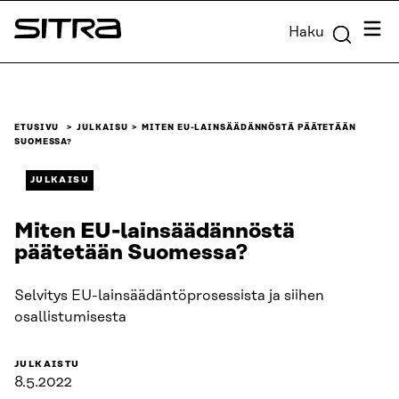
Siirry
Valik
Haku
suoraan
Sitra
sisältöön
↓
ETUSIVU
JULKAISU
MITEN EU-LAINSÄÄDÄNNÖSTÄ PÄÄTETÄÄN
SUOMESSA?
JULKAISU
Miten EU-lainsäädännöstä
päätetään Suomessa?
Selvitys EU-lainsäädäntöprosessista ja siihen
osallistumisesta
JULKAISTU
8.5.2022