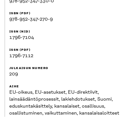
978-952-347-330-0
ISBN (PDF)
978-952-347-270-9
ISSN (NID)
1796-7104
ISSN (PDF)
1796-7112
JULKAISUN NUMERO
209
AIHE
EU-oikeus, EU-asetukset, EU-direktiivit,
lainsäädäntöprosessit, lakiehdotukset, Suomi,
eduskuntakäsittely, kansalaiset, osallisuus,
osallistuminen, vaikuttaminen, kansalaisaloitteet