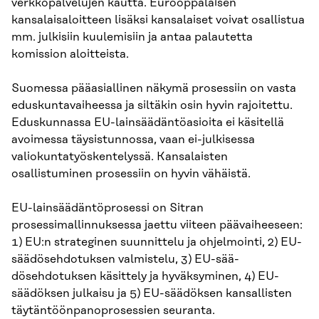
verkkopalvelujen kautta. Eurooppalaisen
kansalaisaloitteen lisäksi kansalaiset voivat osallistua
mm. julkisiin kuulemisiin ja antaa palautetta
komission aloitteista.
Suomessa pääasiallinen näkymä prosessiin on vasta
eduskuntavaiheessa ja siltäkin osin hyvin rajoitettu.
Eduskunnassa EU-lainsäädäntöasioita ei käsitellä
avoimessa täysistunnossa, vaan ei-julkisessa
valiokuntatyöskentelyssä. Kansalaisten
osallistuminen prosessiin on hyvin vähäistä.
EU-lainsäädäntöprosessi on Sitran
prosessimallinnuksessa jaettu viiteen päävaiheeseen:
1) EU:n strateginen suunnittelu ja ohjelmointi, 2) EU-
säädösehdotuksen valmistelu, 3) EU-sää­
dösehdotuksen käsittely ja hyväksyminen, 4) EU-
säädöksen julkaisu ja 5) EU-säädöksen kansallisten
täytäntöönpanoprosessien seuranta.