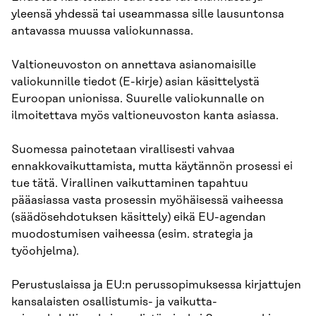
yleensä yhdessä tai useammassa sille lausuntonsa
antavassa muussa valiokunnassa.
Valtioneuvoston on annettava asianomaisille
valiokunnille tiedot (E-kirje) asian käsitte­lystä
Euroopan unionissa. Suurelle valiokunnalle on
ilmoitettava myös valtioneuvoston kanta asiassa.
Suomessa painotetaan virallisesti vahvaa
ennakkovaikuttamista, mutta käytännön prosessi ei
tue tätä. Virallinen vaikuttaminen tapahtuu
pääasiassa vasta prosessin myöhäisessä vaiheessa
(säädösehdotuksen käsittely) eikä EU-agendan
muodostumisen vaiheessa (esim. strategia ja
työohjelma).
Perustuslaissa ja EU:n perussopimuksessa kirjattujen
kansalaisten osallistumis- ja vaikutta­