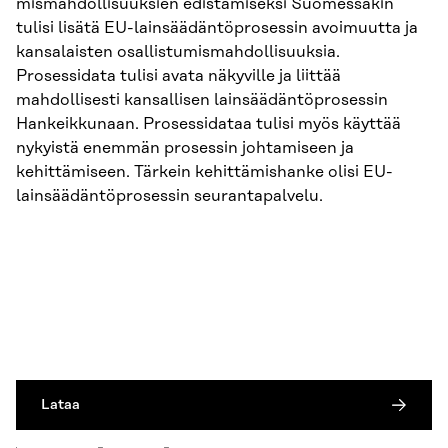
mismahdollisuuksien edistämiseksi Suomessakin
tulisi lisätä EU-lainsäädäntöprosessin avoi­muutta ja
kansalaisten osallistumismahdollisuuksia.
Prosessidata tulisi avata näkyville ja liittää
mahdollisesti kansallisen lainsäädäntöprosessin
Hankeikkunaan. Prosessidataa tulisi myös käyttää
nykyistä enemmän prosessin johtamiseen ja
kehittämiseen. Tärkein kehittämishanke olisi EU-
lainsäädäntöprosessin seurantapalvelu.
Lataa