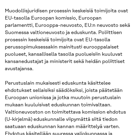
Muodollisjuridisen prosessin keskeisiä toimijoita ovat
EU-tasolla Euroopan komissio, Euroopan
parlamentti, Eurooppa-neuvosto, EU:n neuvosto sekä
Suomessa valtioneuvosto ja eduskunta. Poliittisen
prosessin keskeisiä toimijoita ovat EU-tasolla
perussopimuksessakin mainitusti eurooppalaiset
puolueet, kansallisella tasolla puolueisiin kuuluvat
kansanedustajat ja ministerit sekä heidän poliittiset
avustajansa.
Perustuslain mukaisesti eduskunta käsittelee
ehdotukset sellaisiksi säädöksiksi, joista päätetään
Euroopan unionissa ja jotka muutoin perustuslain
mukaan kuuluisivat eduskunnan toimivaltaan.
Valtioneuvoston on toimitettava komission ehdotus
(U-kirjelmä) eduskunnalle viipymättä siitä tiedon
saatuaan eduskunnan kannan määrittelyä varten.
Ehdotus käsitellään suuressa valiokunnassa ja