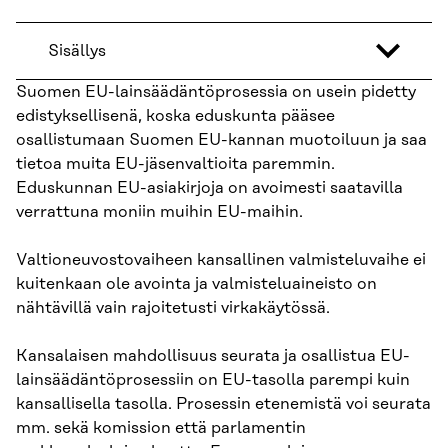
Sisällys
Suomen EU-lainsäädäntöprosessia on usein pidetty
edistyksellisenä, koska eduskunta pääsee
osallistumaan Suomen EU-kannan muotoiluun ja saa
tietoa muita EU-jäsenvaltioita parem­min.
Eduskunnan EU-asiakirjoja on avoimesti saatavilla
verrattuna moniin muihin EU-mai­hin.
Valtioneuvostovaiheen kansallinen valmisteluvaihe ei
kuitenkaan ole avointa ja valmiste­luaineisto on
nähtävillä vain rajoitetusti virkakäytössä.
Kansalaisen mahdollisuus seurata ja osallistua EU-
lainsäädäntöprosessiin on EU-tasolla parempi kuin
kansallisella tasolla. Prosessin etenemistä voi seurata
mm. sekä komission että parlamentin