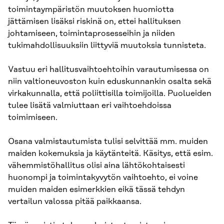
toimintaympäristön muutoksen huomiotta
jättämisen lisäksi riskinä on, ettei hallituksen
johtamiseen, toimintaprosesseihin ja niiden
tukimahdollisuuksiin liittyviä muutoksia tunnisteta.
Vastuu eri hallitusvaihtoehtoihin varautumisessa on
niin valtioneuvos­ton kuin eduskunnankin osalta sekä
virkakunnalla, että poliittisilla toimi­joilla. Puolueiden
tulee lisätä valmiuttaan eri vaihtoehdoissa
toimimiseen.
Osana valmistautumista tulisi selvittää mm. muiden
maiden kokemuksia ja käytänteitä. Käsitys, että esim.
vähemmistöhallitus olisi aina lähtökohtai­sesti
huonompi ja toimintakyvytön vaihtoehto, ei voine
muiden maiden esimerkkien eikä tässä tehdyn
vertailun valossa pitää paikkaansa.