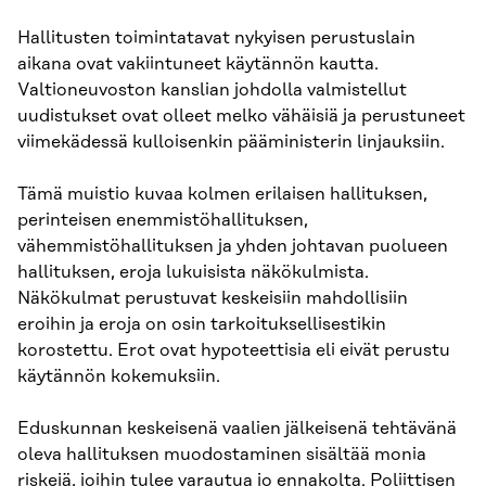
Hallitusten toimintatavat nykyisen perustuslain
aikana ovat vakiintuneet käytännön kautta.
Valtioneuvoston kanslian johdolla valmistellut
uudistuk­set ovat olleet melko vähäisiä ja perustuneet
viimekädessä kulloisenkin pää­ministerin linjauksiin.
Tämä muistio kuvaa kolmen erilaisen hallituksen,
perinteisen enemmis­töhallituksen,
vähemmistöhallituksen ja yhden johtavan puolueen
hallituk­sen, eroja lukuisista näkökulmista.
Näkökulmat perustuvat keskeisiin mah­dollisiin
eroihin ja eroja on osin tarkoituksellisestikin
korostettu. Erot ovat hypoteettisia eli eivät perustu
käytännön kokemuksiin.
Eduskunnan keskeisenä vaalien jälkeisenä tehtävänä
oleva hallituksen muodostaminen sisältää monia
riskejä, joihin tulee varautua jo ennakolta. Poliittisen