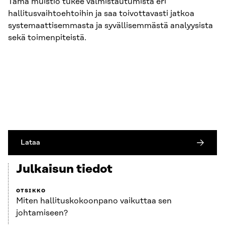
Tämä muistio tukee valmistautumista eri
hallitusvaihtoehtoihin ja saa toivottavasti jatkoa
systemaattisemmasta ja syvällisemmästä analyysista
sekä toimenpiteistä.
Lataa
Julkaisun tiedot
OTSIKKO
Miten hallituskokoonpano vaikuttaa sen
johtamiseen?