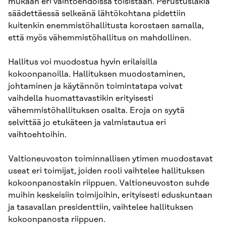
mukaan eri vaihtoehdoissa toisistaan. Perustuslakia
säädettäessä selkeänä lähtökohtana pidettiin
kuitenkin enem­mistöhallitusta korostaen samalla,
että myös vähemmistöhallitus on mahdol­linen.
Hallitus voi muodostua hyvin erilaisilla
kokoonpanoilla. Hallituksen muodostaminen,
johtaminen ja käytännön toimintatapa voivat
vaihdella huomattavastikin erityisesti
vähemmistöhallituksen osalta. Eroja on syytä
selvittää jo etukäteen ja valmistautua eri
vaihtoehtoihin.
Valtioneuvoston toiminnallisen ytimen muodostavat
useat eri toimijat, joiden rooli vaihtelee hallituksen
kokoonpanostakin riippuen. Valtioneuvos­ton suhde
muihin keskeisiin toimijoihin, erityisesti eduskuntaan
ja tasavallan presidenttiin, vaihtelee hallituksen
kokoonpanosta riippuen.