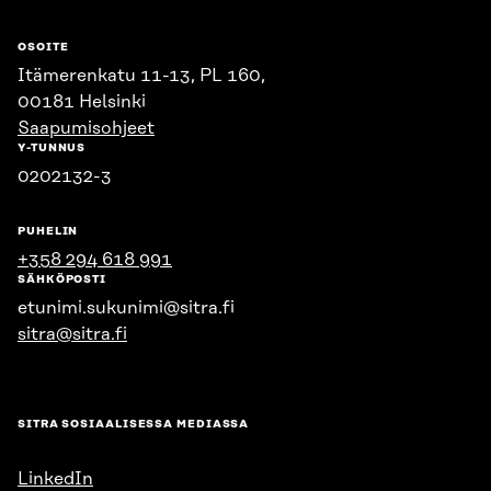
OSOITE
Itämerenkatu 11-13, PL 160,
00181 Helsinki
Saapumisohjeet
Y-TUNNUS
0202132-3
PUHELIN
+358 294 618 991
SÄHKÖPOSTI
etunimi.sukunimi@sitra.fi
sitra@sitra.fi
SITRA SOSIAALISESSA MEDIASSA
LinkedIn