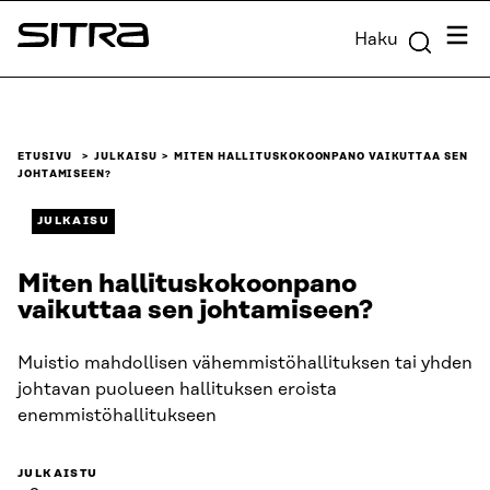
Siirry
Valik
Haku
suoraan
Sitra
sisältöön
↓
ETUSIVU
JULKAISU
MITEN HALLITUSKOKOONPANO VAIKUTTAA SEN
JOHTAMISEEN?
JULKAISU
Miten hallituskokoonpano
vaikuttaa sen johtamiseen?
Muistio mahdollisen vähemmistöhallituksen tai yhden
johtavan puolueen hallituksen eroista
enemmistöhallitukseen
JULKAISTU