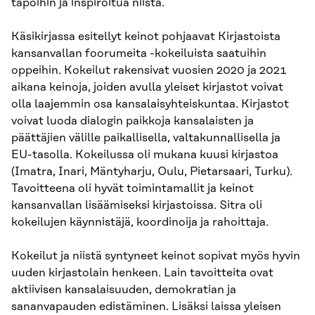
tapoihin ja inspiroitua niistä.
Käsikirjassa esitellyt keinot pohjaavat Kirjastoista
kansanvallan foorumeita -kokeiluista saatuihin
oppeihin. Kokeilut rakensivat vuosien 2020 ja 2021
aikana keinoja, joiden avulla yleiset kirjastot voivat
olla laajemmin osa kansalaisyhteiskuntaa. Kirjastot
voivat luoda dialogin paikkoja kansalaisten ja
päättäjien välille paikallisella, valtakunnallisella ja
EU-tasolla. Kokeilussa oli mukana kuusi kirjastoa
(Imatra, Inari, Mäntyharju, Oulu, Pietarsaari, Turku).
Tavoitteena oli hyvät toimintamallit ja keinot
kansanvallan lisäämiseksi kirjastoissa. Sitra oli
kokeilujen käynnistäjä, koordinoija ja rahoittaja.
Kokeilut ja niistä syntyneet keinot sopivat myös hyvin
uuden kirjastolain henkeen. Lain tavoitteita ovat
aktiivisen kansalaisuuden, demokratian ja
sananvapauden edistäminen. Lisäksi laissa yleisen