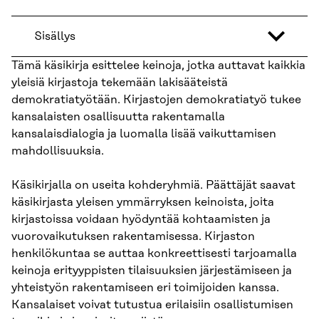
Sisällys
Tämä käsikirja esittelee keinoja, jotka auttavat kaikkia
yleisiä kirjastoja tekemään lakisääteistä
demokratiatyötään. Kirjastojen demokratiatyö tukee
kansalaisten osallisuutta rakentamalla
kansalaisdialogia ja luomalla lisää vaikuttamisen
mahdollisuuksia.
Käsikirjalla on useita kohderyhmiä. Päättäjät saavat
käsikirjasta yleisen ymmärryksen keinoista, joita
kirjastoissa voidaan hyödyntää kohtaamisten ja
vuorovaikutuksen rakentamisessa. Kirjaston
henkilökuntaa se auttaa konkreettisesti tarjoamalla
keinoja erityyppisten tilaisuuksien järjestämiseen ja
yhteistyön rakentamiseen eri toimijoiden kanssa.
Kansalaiset voivat tutustua erilaisiin osallistumisen