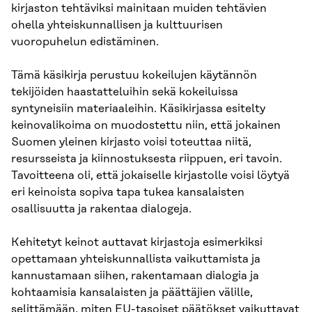
kirjaston tehtäviksi mainitaan muiden tehtävien
ohella yhteiskunnallisen ja kulttuurisen
vuoropuhelun edistäminen.
Tämä käsikirja perustuu kokeilujen käytännön
tekijöiden haastatteluihin sekä kokeiluissa
syntyneisiin materiaaleihin. Käsikirjassa esitelty
keinovalikoima on muodostettu niin, että jokainen
Suomen yleinen kirjasto voisi toteuttaa niitä,
resursseista ja kiinnostuksesta riippuen, eri tavoin.
Tavoitteena oli, että jokaiselle kirjastolle voisi löytyä
eri keinoista sopiva tapa tukea kansalaisten
osallisuutta ja rakentaa dialogeja.
Kehitetyt keinot auttavat kirjastoja esimerkiksi
opettamaan yhteiskunnallista vaikuttamista ja
kannustamaan siihen, rakentamaan dialogia ja
kohtaamisia kansalaisten ja päättäjien välille,
selittämään, miten EU-tasoiset päätökset vaikuttavat