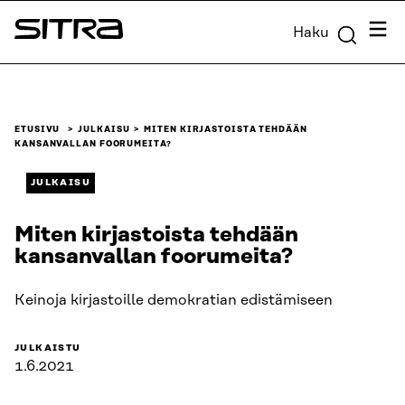
Siirry
Valik
Haku
suoraan
Sitra
sisältöön
↓
ETUSIVU
JULKAISU
MITEN KIRJASTOISTA TEHDÄÄN
KANSANVALLAN FOORUMEITA?
JULKAISU
Miten kirjastoista tehdään
kansanvallan foorumeita?
Keinoja kirjastoille demokratian edistämiseen
JULKAISTU
1.6.2021