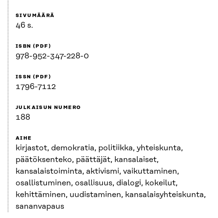
SIVUMÄÄRÄ
46 s.
ISBN (PDF)
978-952-347-228-0
ISSN (PDF)
1796-7112
JULKAISUN NUMERO
188
AIHE
kirjastot, demokratia, politiikka, yhteiskunta,
päätöksenteko, päättäjät, kansalaiset,
kansalaistoiminta, aktivismi, vaikuttaminen,
osallistuminen, osallisuus, dialogi, kokeilut,
kehittäminen, uudistaminen, kansalaisyhteiskunta,
sananvapaus