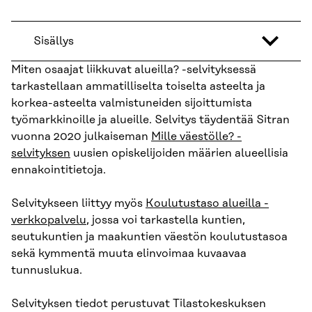
Sisällys
Miten osaajat liikkuvat alueilla? -selvityksessä
tarkastellaan ammatilliselta toiselta asteelta ja
korkea-asteelta valmistuneiden sijoittumista
työmarkkinoille ja alueille. Selvitys täydentää Sitran
vuonna 2020 julkaiseman
Mille väestölle? -
selvityksen
uusien opiskelijoiden määrien alueellisia
ennakointitietoja.
Selvitykseen liittyy myös
Koulutustaso alueilla -
verkkopalvelu
, jossa voi tarkastella kuntien,
seutukuntien ja maakuntien väestön koulutustasoa
sekä kymmentä muuta elinvoimaa kuvaavaa
tunnuslukua.
Selvityksen tiedot perustuvat Tilastokeskuksen