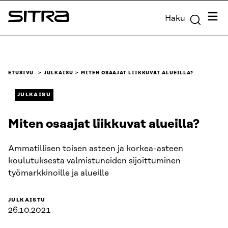
Siirry
Valik
Haku
suoraan
Sitra
sisältöön
↓
ETUSIVU
JULKAISU
MITEN OSAAJAT LIIKKUVAT ALUEILLA?
JULKAISU
Miten osaajat liikkuvat alueilla?
Ammatillisen toisen asteen ja korkea-asteen
koulutuksesta valmistuneiden sijoittuminen
työmarkkinoille ja alueille
JULKAISTU
26.10.2021