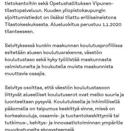
tietokantoihin sekä Opetushallituksen Vipunen-
tilastopalveluun. Kuuden yliopistokaupungin
sijoittumistiedot on lisäksi tilattu erillisaineistona
Tilastokeskuksesta. Alueluokitus perustuu 1.1.2020
tilanteeseen.
Selvityksessä kunkin maakunnan koulutusprofiilissa
esitetään alueen koulutusrakenne, väestön
koulutustaso sekä kyky työllistää maakunnasta
valmistuneita ja houkutella muista maakunnista
muuttavia osaajia.
Selvitys osoittaa, että väestön koulutustasoon
liittyvät alueelliset koulutuserot ovat melko suuria ja
luonteeltaan pysyviä. Koulutuksella ja inhimillisellä
pääomalla on taipumus keskittyä sinne, missä on
korkeakouluja, osaamis- ja tuotantokeskittymiä tai
tutkimus-, kehitys- ja innovaatiotoiminnan ympärille
muodostuneita ekosysteemejä.