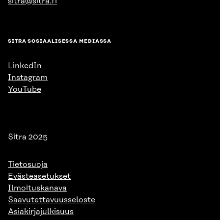
sitra@sitra.fi
SITRA SOSIAALISESSA MEDIASSA
LinkedIn
Instagram
YouTube
Sitra 2025
Tietosuoja
Evästeasetukset
Ilmoituskanava
Saavutettavuusseloste
Asiakirjajulkisuus