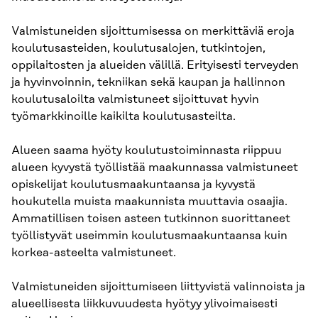
Valmistuneiden sijoittumisessa on merkittäviä eroja
koulutusasteiden, koulutusalojen, tutkintojen,
oppilaitosten ja alueiden välillä. Erityisesti terveyden
ja hyvinvoinnin, tekniikan sekä kaupan ja hallinnon
koulutusaloilta valmistuneet sijoittuvat hyvin
työmarkkinoille kaikilta koulutusasteilta.
Alueen saama hyöty koulutustoiminnasta riippuu
alueen kyvystä työllistää maakunnassa valmistuneet
opiskelijat koulutusmaakuntaansa ja kyvystä
houkutella muista maakunnista muuttavia osaajia.
Ammatillisen toisen asteen tutkinnon suorittaneet
työllistyvät useimmin koulutusmaakuntaansa kuin
korkea-asteelta valmistuneet.
Valmistuneiden sijoittumiseen liittyvistä valinnoista ja
alueellisesta liikkuvuudesta hyötyy ylivoimaisesti