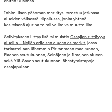
eniten Uusimaa.
Inhimillisen pääoman merkitys korostuu jatkossa
alueiden välisessä kilpailussa, jonka yhtenä
keskeisenä ajurina toimii valikoiva muuttoliike.
Selivitykseen liittyy lisäksi muistio
Osaajien riittävyys
alueilla – Neljän erilaisen alueen esimerkit
, jossa
tarkastellaan lähemmin Pirkanmaan maakunnan,
Raahen seutukunnan, Seinäjoen ja Ilmajoen alueen
sekä Ylä-Savon seutukunnan lähestymistapoja
osaajapulaan.