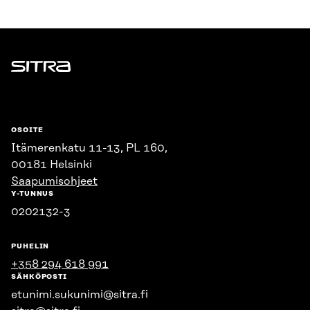
Sitra
OSOITE
Itämerenkatu 11-13, PL 160,
00181 Helsinki
Saapumisohjeet
Y-TUNNUS
0202132-3
PUHELIN
+358 294 618 991
SÄHKÖPOSTI
etunimi.sukunimi@sitra.fi