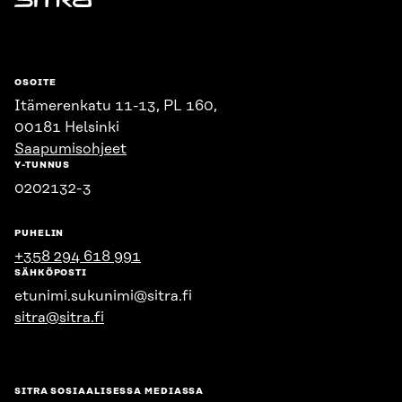
Sitra
OSOITE
Itämerenkatu 11-13, PL 160,
00181 Helsinki
Saapumisohjeet
Y-TUNNUS
0202132-3
PUHELIN
+358 294 618 991
SÄHKÖPOSTI
etunimi.sukunimi@sitra.fi
sitra@sitra.fi
SITRA SOSIAALISESSA MEDIASSA