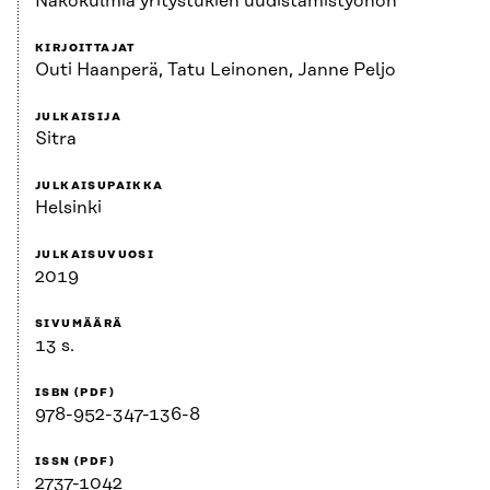
Näkökulmia yritystukien uudistamistyöhön
KIRJOITTAJAT
Outi Haanperä, Tatu Leinonen, Janne Peljo
JULKAISIJA
Sitra
JULKAISUPAIKKA
Helsinki
JULKAISUVUOSI
2019
SIVUMÄÄRÄ
13 s.
ISBN (PDF)
978-952-347-136-8
ISSN (PDF)
2737-1042