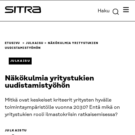
Siirry
Valik
Haku
suoraan
Sitra
sisältöön
↓
ETUSIVU
JULKAISU
NÄKÖKULMIA YRITYSTUKIEN
UUDISTAMISTYÖHÖN
JULKAISU
Näkökulmia yritystukien
uudistamistyöhön
Mitkä ovat keskeiset kriteerit yritysten hyvälle
toimintaympäristölle vuonna 2030? Entä mikä on
yritystukien rooli ilmastokriisin ratkaisemisessa?
JULKAISTU