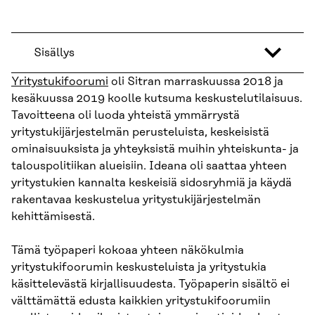
Sisällys
Yritystukifoorumi
oli Sitran marraskuussa 2018 ja
kesäkuussa 2019 koolle kutsuma keskustelutilaisuus.
Tavoitteena oli luoda yhteistä ymmärrystä
yritystukijärjestelmän perusteluista, keskeisistä
ominaisuuksista ja yhteyksistä muihin yhteiskunta- ja
talouspolitiikan alueisiin. Ideana oli saattaa yhteen
yritystukien kannalta keskeisiä sidosryhmiä ja käydä
rakentavaa keskustelua yritystukijärjestelmän
kehittämisestä.
Tämä työpaperi kokoaa yhteen näkökulmia
yritystukifoorumin keskusteluista ja yritystukia
käsittelevästä kirjallisuudesta. Työpaperin sisältö ei
välttämättä edusta kaikkien yritystukifoorumiin