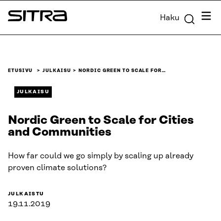
Siirry
Valik
Haku
suoraan
Sitra
sisältöön
↓
ETUSIVU
JULKAISU
NORDIC GREEN TO SCALE FOR…
JULKAISU
Nordic Green to Scale for Cities
and Communities
How far could we go simply by scaling up already
proven climate solutions?
JULKAISTU
19.11.2019