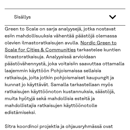
Sisällys
Green to Scale on sarja analyysejä, jotka nostavat
esiin mahdollisuuksia vähentää päästöjä olemassa
olevien ilmastoratkaisujen avulla.
Nordic Green to
Scale for Cities & Communities
tarkastelee kuntien
ilmastoratkaisuja. Analyysissä arvioidaan
päästövähennystä, joka voitaisiin saavuttaa ottamalla
laajemmin käyttöön Pohjoismaissa sellaisia
ratkaisuja, joita jotkin pohjoismaiset kaupungit ja
kunnat jo käyttävät. Samalla tarkastellaan myös
ratkaisujen käyttöönoton kustannuksia, säästöjä,
muita hyötyjä sekä mahdollisia esteitä ja
mahdollistajia ratkaisujen käyttöönotolle
edistämiseksi.
Sitra koordinoi projektia ja ohjausryhmässä ovat