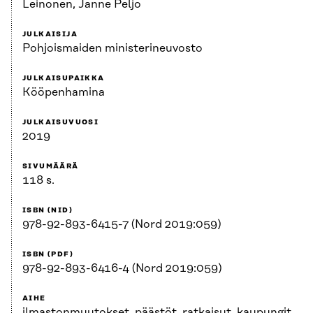
Leinonen, Janne Peljo
JULKAISIJA
Pohjoismaiden ministerineuvosto
JULKAISUPAIKKA
Kööpenhamina
JULKAISUVUOSI
2019
SIVUMÄÄRÄ
118 s.
ISBN (NID)
978-92-893-6415-7 (Nord 2019:059)
ISBN (PDF)
978-92-893-6416-4 (Nord 2019:059)
AIHE
ilmastonmuutokset, päästöt, ratkaisut, kaupungit,