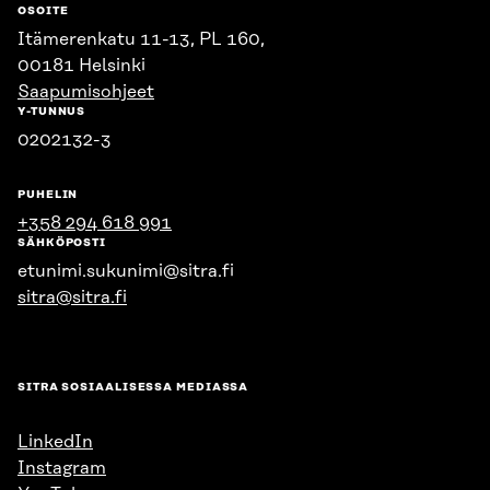
OSOITE
Itämerenkatu 11-13, PL 160,
00181 Helsinki
Saapumisohjeet
Y-TUNNUS
0202132-3
PUHELIN
+358 294 618 991
SÄHKÖPOSTI
etunimi.sukunimi@sitra.fi
sitra@sitra.fi
SITRA SOSIAALISESSA MEDIASSA
LinkedIn
Instagram