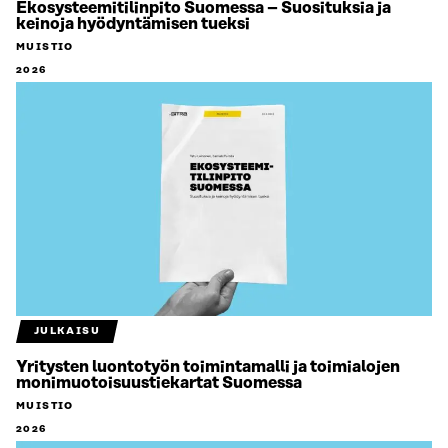
Ekosysteemitilinpito Suomessa – Suosituksia ja
keinoja hyödyntämisen tueksi
MUISTIO
2026
JULKAISU
Yritysten luontotyön toimintamalli ja toimialojen
monimuotoisuustiekartat Suomessa
MUISTIO
2026