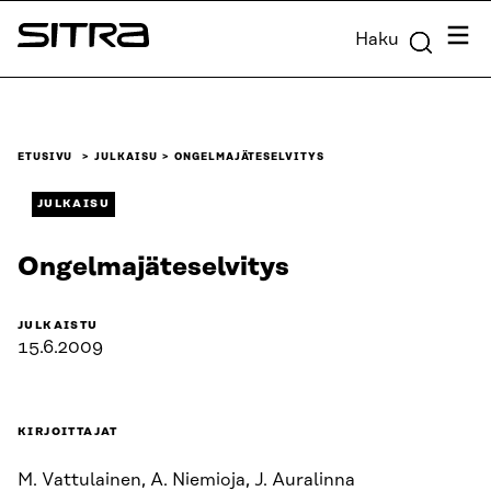
Siirry
Valik
Haku
suoraan
Sitra
sisältöön
↓
ETUSIVU
JULKAISU
ONGELMAJÄTESELVITYS
JULKAISU
Ongelmajäteselvitys
JULKAISTU
15.6.2009
KIRJOITTAJAT
M. Vattulainen, A. Niemioja, J. Auralinna