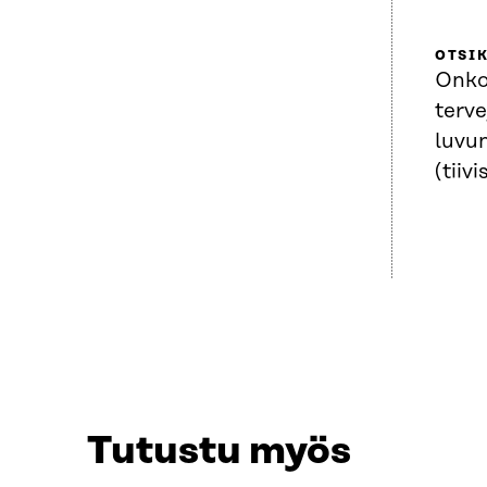
OTSI
Onko
terv
luvun
(tiiv
Tutustu myös