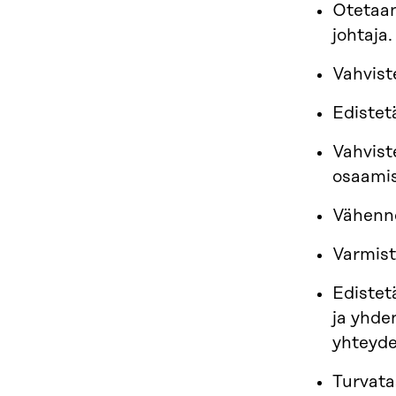
Otetaan
johtaja.
Vahvist
Edistet
Vahvist
osaamis
Vähenne
Varmist
Edistet
ja yhde
yhteyde
Turvata