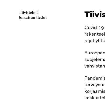
Tiiv
Tiivistelmä
Julkaisun tiedot
Covid-19
rakenteel
rajat yli
Euroopan 
suojelema
vahvistam
Pandemian
terveysun
korjaamis
keskustel