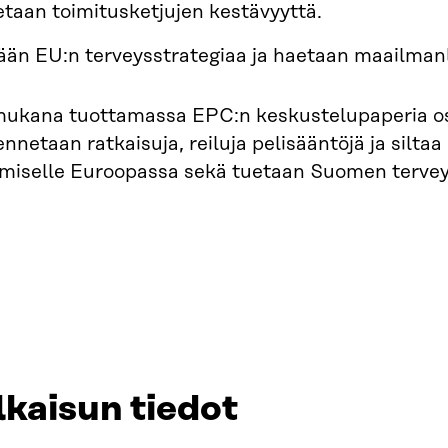
etaan toimitusketjujen kestävyyttä.
ään EU:n terveysstrategiaa ja haetaan maailman
 mukana tuottamassa EPC:n keskustelupaperia os
ennetaan ratkaisuja, reiluja pelisääntöjä ja silta
miselle Euroopassa sekä tuetaan Suomen terveys
lkaisun tiedot