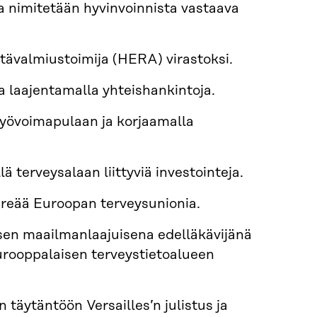
a nimitetään hyvinvoinnista vastaava
ätävalmiustoimija (HERA) virastoksi.
a laajentamalla yhteishankintoja.
yövoimapulaan ja korjaamalla
erveysalaan liittyviä investointeja.
hreää Euroopan terveysunionia.
en maailmanlaajuisena edelläkävijänä
rooppalaisen terveystietoalueen
täytäntöön Versailles’n julistus ja