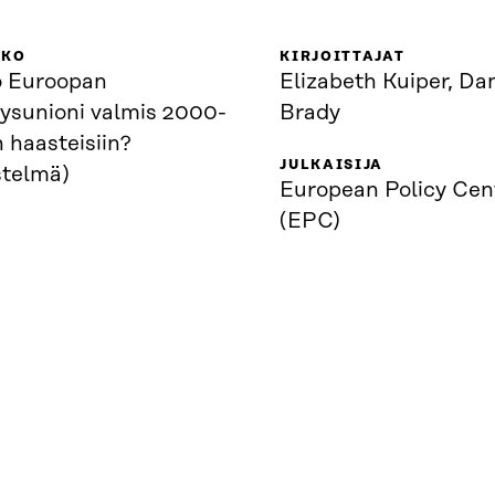
KKO
KIRJOITTAJAT
 Euroopan
Elizabeth Kuiper, Dan
eysunioni valmis 2000-
Brady
 haasteisiin?
JULKAISIJA
istelmä)
European Policy Cen
(EPC)