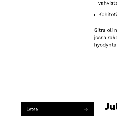
vahvist
Kehitet
Sitra oli
jossa rak
hyödyntä
Ju
Lataa