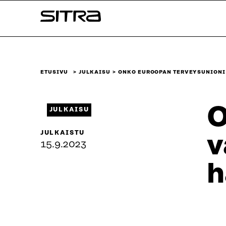
Siirry
Sitra
suoraan
sisältöön
↓
ETUSIVU
JULKAISU
ONKO EUROOPAN TERVEYSUNIONI
O
JULKAISU
JULKAISTU
v
15.9.2023
h