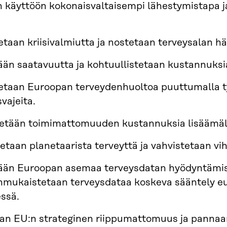
 käyttöön kokonaisvaltaisempi lähestymistapa j
etaan kriisivalmiutta ja nostetaan terveysalan h
ään saatavuutta ja kohtuullistetaan kustannuksi
etaan Euroopan terveydenhuoltoa puuttumalla t
vajeita.
tään toimimattomuuden kustannuksia lisäämällä t
etaan planetaarista terveyttä ja vahvistetaan vi
ään Euroopan asemaa terveysdatan hyödyntämis
nmukaistetaan terveysdataa koskeva sääntely eu
ssä.
an EU:n strateginen riippumattomuus ja pannaan 