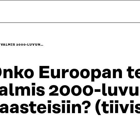
 VALMIS 2000-LUVUN…
nko Euroopan t
almis 2000-luv
aasteisiin? (tiiv