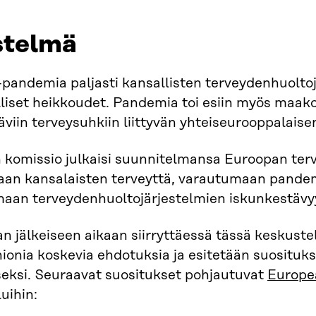
istelmä
-pandemia paljasti kansallisten terveydenhuolt
liset heikkoudet. Pandemia toi esiin myös maak
ttäviin terveysuhkiin liittyvän yhteiseurooppalai
komissio julkaisi suunnitelmansa Euroopan terve
an kansalaisten terveyttä, varautumaan pandem
aan terveydenhuoltojärjestelmien iskunkestävy
 jälkeiseen aikaan siirryttäessä tässä keskust
ionia koskevia ehdotuksia ja esitetään suosituks
eksi. Seuraavat suositukset pohjautuvat
Europe
uihin: