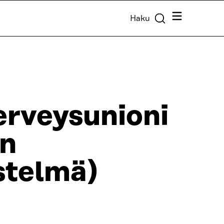
Valikko
Haku
erveysunioni
un
istelmä)