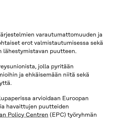
ojärjestelmien varautumattomuuden ja
ohtaiset erot valmistautumisessa sekä
sen lähestymistavan puutteen.
ysunionista, jolla pyritään
ioihin ja ehkäisemään niitä sekä
yttä.
elupaperissa arvioidaan Euroopan
ia havaittujen puutteiden
an Policy Centren
(EPC) työryhmän