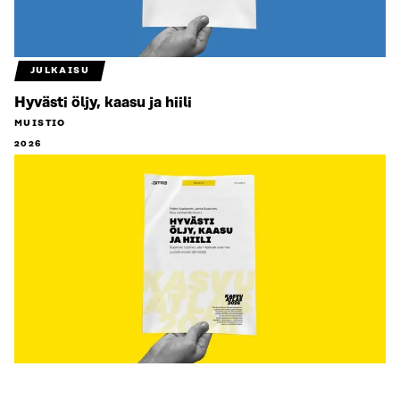
JULKAISU
Hyvästi öljy, kaasu ja hiili
MUISTIO
2026