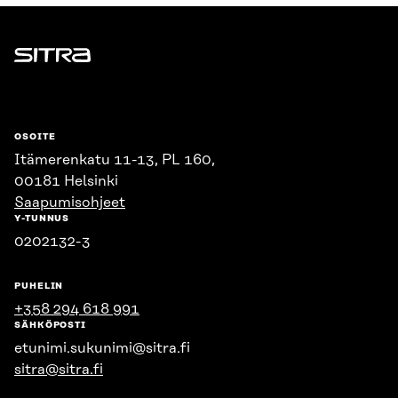
Sitra
OSOITE
Itämerenkatu 11-13, PL 160,
00181 Helsinki
Saapumisohjeet
Y-TUNNUS
0202132-3
PUHELIN
+358 294 618 991
SÄHKÖPOSTI
etunimi.sukunimi@sitra.fi
sitra@sitra.fi