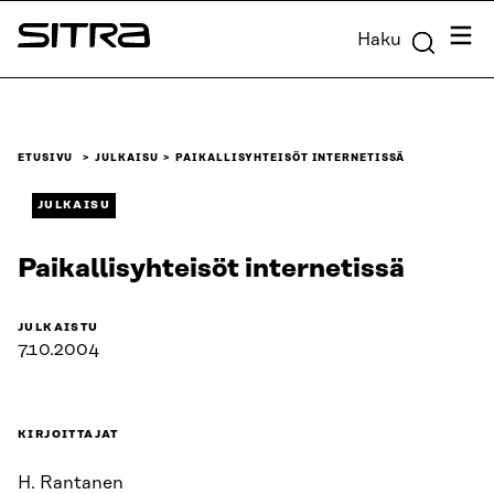
Siirry
Valik
Haku
suoraan
Sitra
sisältöön
↓
ETUSIVU
JULKAISU
PAIKALLISYHTEISÖT INTERNETISSÄ
JULKAISU
Paikallisyhteisöt internetissä
JULKAISTU
7.10.2004
KIRJOITTAJAT
H. Rantanen