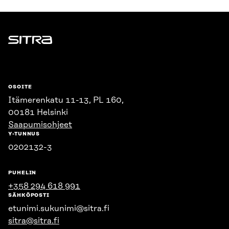
Sitra
OSOITE
Itämerenkatu 11-13, PL 160,
00181 Helsinki
Saapumisohjeet
Y-TUNNUS
0202132-3
PUHELIN
+358 294 618 991
SÄHKÖPOSTI
etunimi.sukunimi@sitra.fi
sitra@sitra.fi