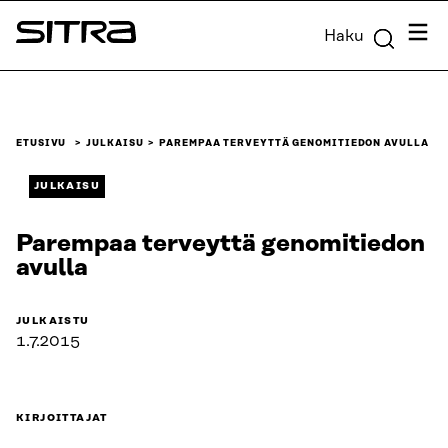
Siirry
Valik
Haku
suoraan
Sitra
sisältöön
↓
ETUSIVU
JULKAISU
PAREMPAA TERVEYTTÄ GENOMITIEDON AVULLA
JULKAISU
Parempaa terveyttä genomitiedon
avulla
JULKAISTU
1.7.2015
KIRJOITTAJAT