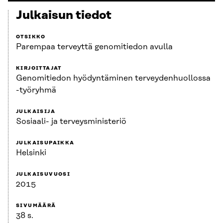
Julkaisun tiedot
OTSIKKO
Parempaa terveyttä genomitiedon avulla
KIRJOITTAJAT
Genomitiedon hyödyntäminen terveydenhuollossa
-työryhmä
JULKAISIJA
Sosiaali- ja terveysministeriö
JULKAISUPAIKKA
Helsinki
JULKAISUVUOSI
2015
SIVUMÄÄRÄ
38 s.