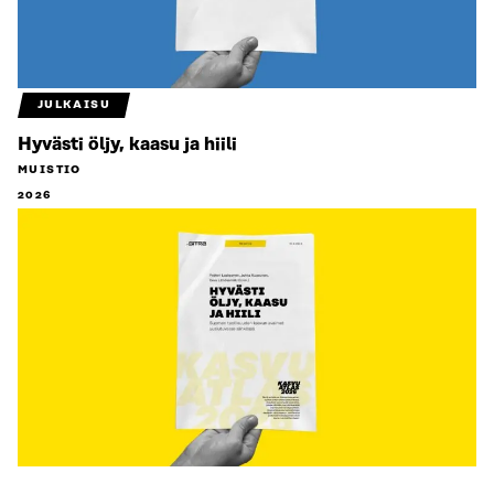
JULKAISU
Hyvästi öljy, kaasu ja hiili
MUISTIO
2026