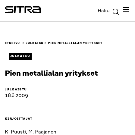
Siirry
Valik
Haku
suoraan
Sitra
sisältöön
↓
ETUSIVU
JULKAISU
PIEN METALLIALAN YRITYKSET
JULKAISU
Pien metallialan yritykset
JULKAISTU
18.6.2009
KIRJOITTAJAT
K. Puusti, M. Paajanen