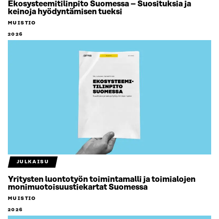
Ekosysteemitilinpito Suomessa – Suosituksia ja
keinoja hyödyntämisen tueksi
MUISTIO
2026
JULKAISU
Yritysten luontotyön toimintamalli ja toimialojen
monimuotoisuustiekartat Suomessa
MUISTIO
2026