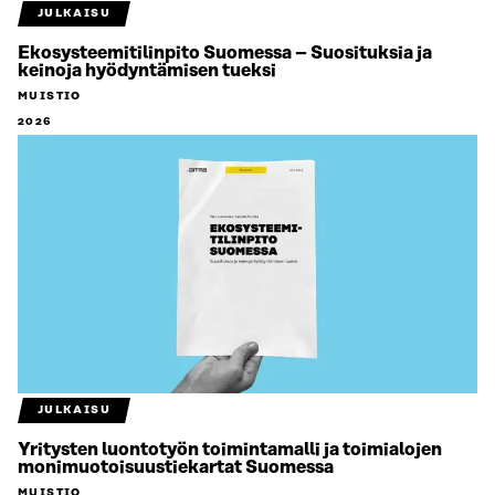
JULKAISU
Ekosysteemitilinpito Suomessa – Suosituksia ja
keinoja hyödyntämisen tueksi
MUISTIO
2026
JULKAISU
Yritysten luontotyön toimintamalli ja toimialojen
monimuotoisuustiekartat Suomessa
MUISTIO