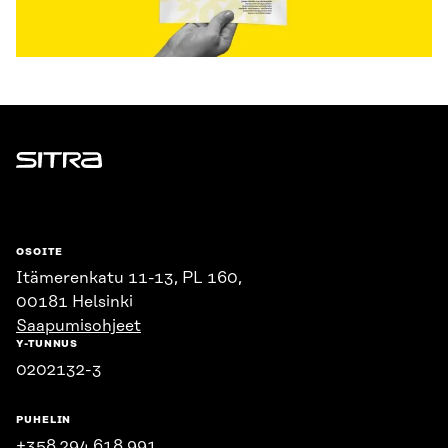
Sitra
OSOITE
Itämerenkatu 11-13, PL 160,
00181 Helsinki
Saapumisohjeet
Y-TUNNUS
0202132-3
PUHELIN
+358 294 618 991