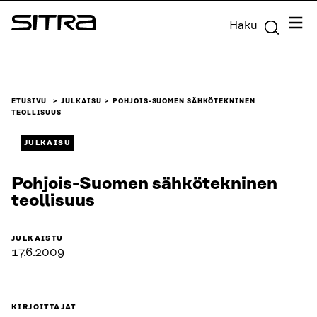
Siirry
Valik
Haku
suoraan
Sitra
sisältöön
↓
ETUSIVU
JULKAISU
POHJOIS-SUOMEN SÄHKÖTEKNINEN
TEOLLISUUS
JULKAISU
Pohjois-Suomen sähkötekninen
teollisuus
JULKAISTU
17.6.2009
KIRJOITTAJAT