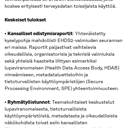
koskee erityisesti terveysdatan toissijaista käyttöä.
Keskeiset tulokset
•
Kansalliset edistymisraportit
: Yhtenäistetty
kyselypohja mahdollisti EHDS2-valmiuden seurannan
eri maissa. Raportit paljastivat vaihtelevia
oikeudellisia, organisatorisia ja teknisiä valmiuksia
sekä yhteisiä haasteita liittyen esimerkiksi
lupaviranomaisen (Health Data Access Body, HDAB)
nimeämiseen, metadataluetteloihin ja
tietoturvallisten käyttöympäristöjen (Secure
Processing Environment, SPE) yhteentoimivuuteen.
•
Ryhmätyöistunnot
: Teemakohtaiset keskustelut
lupaviranomaisesta, tietoturvallisista
käyttöympäristöistä, metadatasta ja oikeudellisista
näkökohdista toivat esiin kansallisten