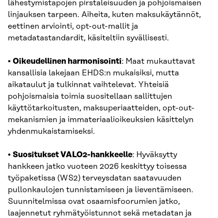
lähestymistapojen pirstaleisuuden ja pohjoismaisen
linjauksen tarpeen. Aiheita, kuten maksukäytännöt,
eettinen arviointi, opt-out-mallit ja
metadatastandardit, käsiteltiin syvällisesti.
•
Oikeudellinen harmonisointi
: Maat mukauttavat
kansallisia lakejaan EHDS:n mukaisiksi, mutta
aikataulut ja tulkinnat vaihtelevat. Yhteisiä
pohjoismaisia toimia suositellaan sallittujen
käyttötarkoitusten, maksuperiaatteiden, opt-out-
mekanismien ja immateriaalioikeuksien käsittelyn
yhdenmukaistamiseksi.
•
Suositukset VALO2-hankkeelle
: Hyväksytty
hankkeen jatko vuoteen 2026 keskittyy toisessa
työpaketissa (WS2) terveysdatan saatavuuden
pullonkaulojen tunnistamiseen ja lieventämiseen.
Suunnitelmissa ovat osaamisfoorumien jatko,
laajennetut ryhmätyöistunnot sekä metadatan ja