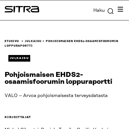
Siirry
Valik
Haku
suoraan
Sitra
sisältöön
↓
ETUSIVU
JULKAISU
POHJOISMAISEN EHDS2-OSAAMISFOORUMIN
LOPPURAPORTTI
JULKAISU
Pohjoismaisen EHDS2-
osaamisfoorumin loppuraportti
VALO – Arvoa pohjoismaisesta terveysdatasta
KIRJOITTAJAT