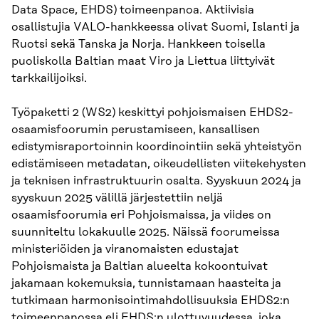
Data Space, EHDS) toimeenpanoa. Aktiivisia
osallistujia VALO-hankkeessa olivat Suomi, Islanti ja
Ruotsi sekä Tanska ja Norja. Hankkeen toisella
puoliskolla Baltian maat Viro ja Liettua liittyivät
tarkkailijoiksi.
Työpaketti 2 (WS2) keskittyi pohjoismaisen EHDS2-
osaamisfoorumin perustamiseen, kansallisen
edistymisraportoinnin koordinointiin sekä yhteistyön
edistämiseen metadatan, oikeudellisten viitekehysten
ja teknisen infrastruktuurin osalta. Syyskuun 2024 ja
syyskuun 2025 välillä järjestettiin neljä
osaamisfoorumia eri Pohjoismaissa, ja viides on
suunniteltu lokakuulle 2025. Näissä foorumeissa
ministeriöiden ja viranomaisten edustajat
Pohjoismaista ja Baltian alueelta kokoontuivat
jakamaan kokemuksia, tunnistamaan haasteita ja
tutkimaan harmonisointimahdollisuuksia EHDS2:n
toimeenpanossa eli EHDS:n ulottuvuudessa, joka