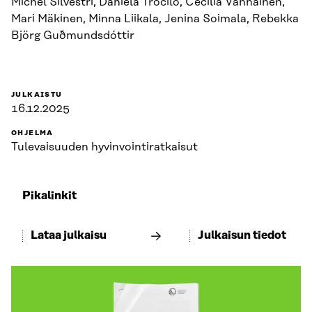
Michel Silvestri, Daniela Trocilo, Cecilia Vanhainen,
Mari Mäkinen, Minna Liikala, Jenina Soimala, Rebekka
Björg Guðmundsdóttir
JULKAISTU
16.12.2025
OHJELMA
Tulevaisuuden hyvinvointiratkaisut
Pikalinkit
Lataa julkaisu
Julkaisun tiedot