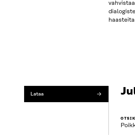
vahvistaa
dialogis
haasteita
Ju
Lataa
OTSI
Poikk