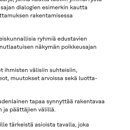
ajan dialogien e­simerkin kautta
uottamuksen rakenta­misessa
hteiskunnallisia ryhmiä edustavien
ainutlaatuisen näkymän poikkeusajan
hmisten välisiin suhteisiin,
eot, muutokset arvoissa sekä luotta­
: uudenlainen tapaa synnyttää rakentavaa
ja päättäjien välillä.
le tärkeistä asioista tavalla, joka