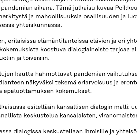
pandemian aikana. Tämä julkaisu kuvaa Poikkeus
merkitystä ja mahdollisuuksia osallisuuden ja l
sessa yhteiskunnassa.
ten, erilaisissa elämäntilanteissa elävien ja eri y
kokemuksista koostuva dialogiaineisto tarjoaa 
oliin ja toiveisiin.
ujen kautta hahmottuvat pandemian vaikutukset i
ilanteen näkyväksi tekemä eriarvoisuus ja eront
a epäluottamuksen kokemukset.
ulkaisussa esitellään kansallisen dialogin malli
nallista keskustelua kansalaisten, viranomaisten 
ssa dialogissa keskustellaan ihmisille ja yhteisöil