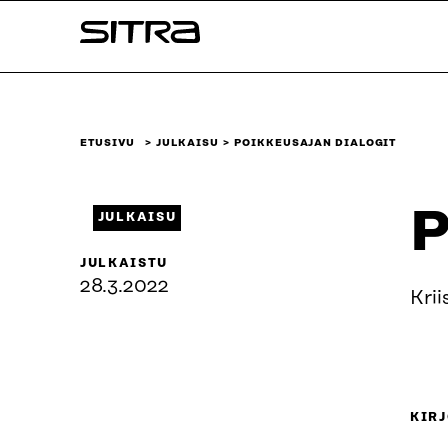
Siirry
Sitra
suoraan
sisältöön
↓
ETUSIVU
JULKAISU
POIKKEUSAJAN DIALOGIT
P
JULKAISU
JULKAISTU
28.3.2022
Krii
KIRJ