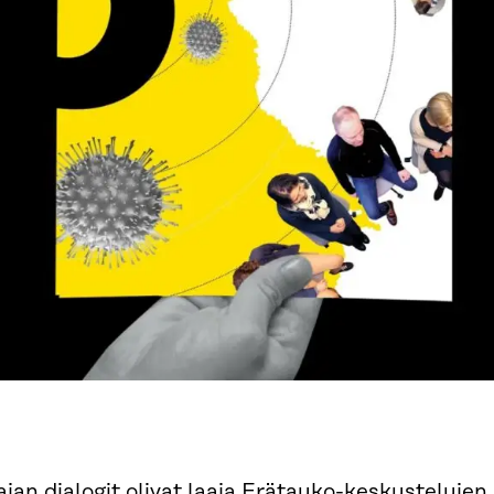
jan dialogit olivat laaja Erätauko-keskustelujen 