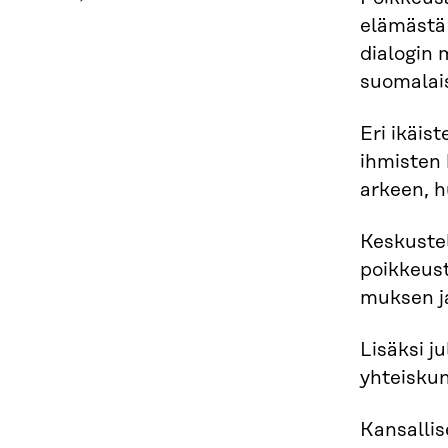
elämästä 
dialogin 
suomalai
Eri ikäis
ihmisten 
arkeen, hu
Keskustel
poikkeust
muksen j
Lisäksi j
yhteiskun
Kansallise