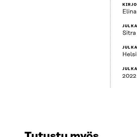
KIRJO
Elin
JULKA
Sitra
JULK
Helsi
JULK
2022
Tutustu myös