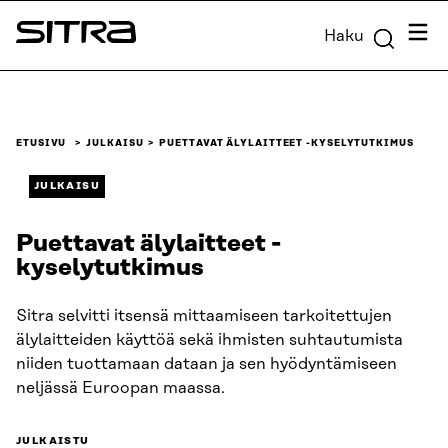
Siirry
Valik
Haku
suoraan
Sitra
sisältöön
↓
ETUSIVU
JULKAISU
PUETTAVAT ÄLYLAITTEET -KYSELYTUTKIMUS
JULKAISU
Puettavat älylaitteet -
kyselytutkimus
Sitra selvitti itsensä mittaamiseen tarkoitettujen
älylaitteiden käyttöä sekä ihmisten suhtautumista
niiden tuottamaan dataan ja sen hyödyntämiseen
neljässä Euroopan maassa.
JULKAISTU