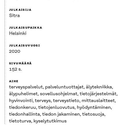
JULKAISIJA
Sitra
JULKAISUPAIKKA
Helsinki
JULKAISUVUOSI
2020
SIVUMÄÄRÄ
152 s.
AIHE
terveyspalvelut, palveluntuottajat, älytekniikka,
älypuhelimet, sovellusohjelmat, tietojärjestelmät,
hyvinvointi, terveys, terveystieto, mittauslaitteet,
tiedonkeruu, tietojenluovutus, hyödyntäminen,
tiedonhallinta, tiedon jakaminen, tietosuoja,
tietoturva, kyselytutkimus