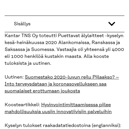
Sisällys
Kantar TNS Oy toteutti Puettavat älylaitteet -kyselyn
kesä-heinäkuussa 2020 Alankomaissa, Ranskassa ja
Saksassa ja Suomessa. Vastaajia oli yhteensä yli 4000
eli 1000 henkilöä kustakin maasta. Alla kooste
tuloksista ja uutinen.
Uutinen:
Suomestako 2020-luvun reilu Piilaakso? –
Into terveysdataan ja koronasovellukseen saa
suomalaiset erottumaan joukosta
Koosteartikkeli:
Hyvinvointimittaamisessa piilee
mahdollisuuksia uusiin innovatiivisiin palveluihin
Kyselyn tulokset raakadatatiedostoina (englanniksi):