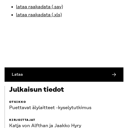
lataa raakadata (.sav)
lataa raakadata (.xls)
Lataa
Julkaisun tiedot
OTSIKKO
Puettavat älylaitteet -kyselytutkimus
KIRJOITTAJAT
Katja von Alfthan ja Jaakko Hyry