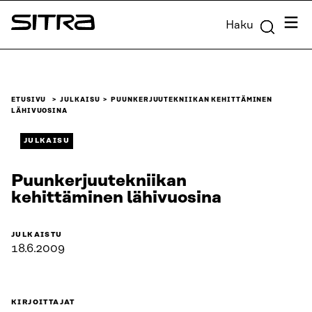
Siirry
Valik
Haku
suoraan
Sitra
sisältöön
↓
ETUSIVU
JULKAISU
PUUNKERJUUTEKNIIKAN KEHITTÄMINEN
LÄHIVUOSINA
JULKAISU
Puunkerjuutekniikan
kehittäminen lähivuosina
JULKAISTU
18.6.2009
KIRJOITTAJAT