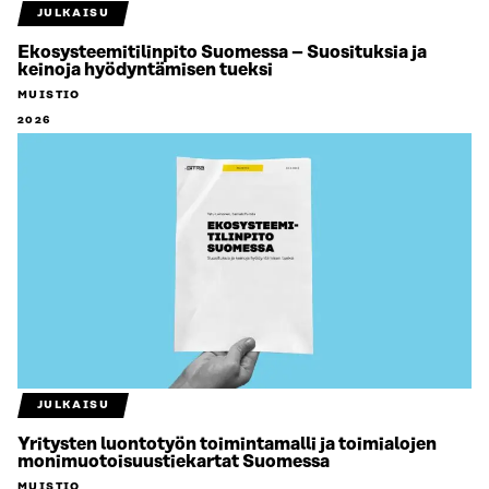
JULKAISU
Ekosysteemitilinpito Suomessa – Suosituksia ja
keinoja hyödyntämisen tueksi
MUISTIO
2026
JULKAISU
Yritysten luontotyön toimintamalli ja toimialojen
monimuotoisuustiekartat Suomessa
MUISTIO