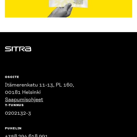
Sitra
OSOITE
Itämerenkatu 11-13, PL 160,
00181 Helsinki
Saapumisohjeet
Y-TUNNUS
0202132-3
PUHELIN
+358 294 618 991