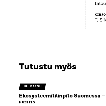
talo
KIRJO
T. Si
Tutustu myös
JULKAISU
Ekosysteemitilinpito Suomessa – 
MUISTIO