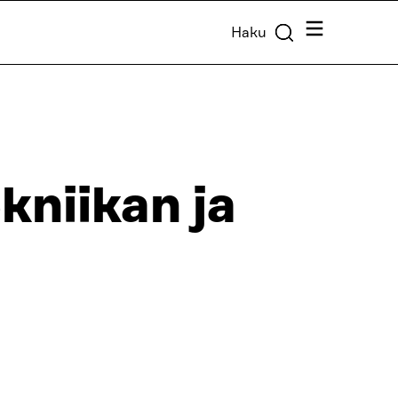
Valikko
Haku
niikan ja