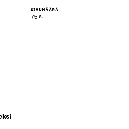
SIVUMÄÄRÄ
75 s.
eksi