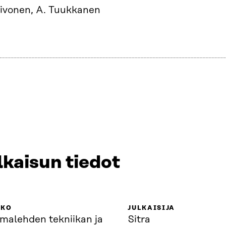
iivonen, A. Tuukkanen
lkaisun tiedot
KKO
JULKAISIJA
malehden tekniikan ja
Sitra