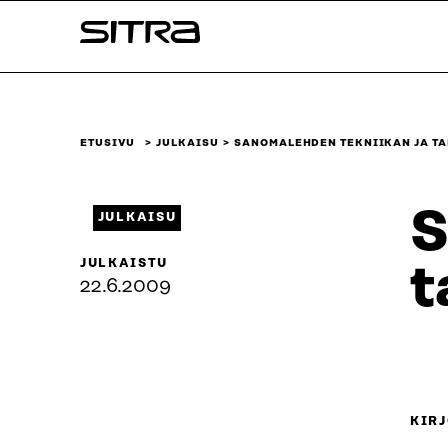
Siirry
Sitra
suoraan
sisältöön
↓
ETUSIVU
JULKAISU
SANOMALEHDEN TEKNIIKAN JA T
S
JULKAISU
JULKAISTU
t
22.6.2009
KIRJ