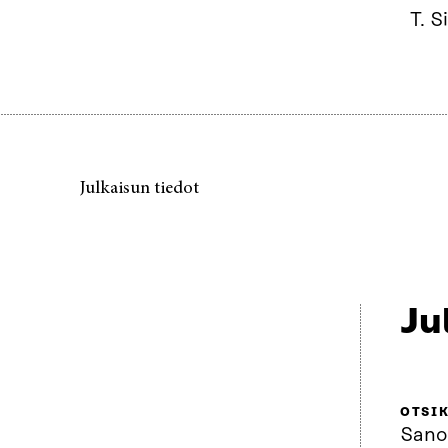
T. S
Julkaisun tiedot
Ju
OTSI
Sano