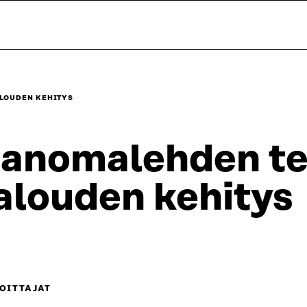
ALOUDEN KEHITYS
anomalehden tek
alouden kehitys
OITTAJAT