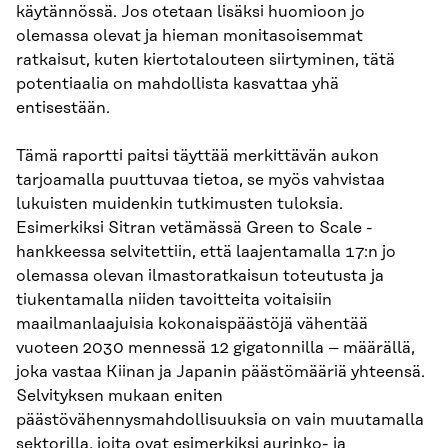
käytännössä. Jos otetaan lisäksi huomioon jo
olemassa olevat ja hieman monitasoisemmat
ratkaisut, kuten kiertotalouteen siirtyminen, tätä
potentiaalia on mahdollista kasvattaa yhä
entisestään.
Tämä raportti paitsi täyttää merkittävän aukon
tarjoamalla puuttuvaa tietoa, se myös vahvistaa
lukuisten muidenkin tutkimusten tuloksia.
Esimerkiksi Sitran vetämässä Green to Scale -
hankkeessa selvitettiin, että laajentamalla 17:n jo
olemassa olevan ilmastoratkaisun toteutusta ja
tiukentamalla niiden tavoitteita voitaisiin
maailmanlaajuisia kokonaispäästöjä vähentää
vuoteen 2030 mennessä 12 gigatonnilla – määrällä,
joka vastaa Kiinan ja Japanin päästömääriä yhteensä.
Selvityksen mukaan eniten
päästövähennysmahdollisuuksia on vain muutamalla
sektorilla, joita ovat esimerkiksi aurinko- ja