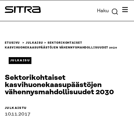
Siirry
Valik
Haku
suoraan
Sitra
sisältöön
↓
ETUSIVU
JULKAISU
SEKTORIKOHTAISET
KASVIHUONEKAASUPÄÄSTÖJEN VÄHENNYSMAHDOLLISUUDET 2030
JULKAISU
Sektorikohtaiset
kasvihuonekaasupäästöjen
vähennysmahdollisuudet 2030
JULKAISTU
10.11.2017