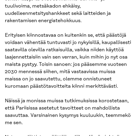
tuulivoima, metsäkadon ehkäisy,
uudelleenmetsityshankkeet sekä laitteiden ja
rakentamisen energiatehokkuus.
Erityisen kiinnostavaa on kuitenkin se, että päästöjä
voidaan vähentää tuntuvasti jo nykyisillä, kaupallisesti
saatavilla olevilla ratkaisuilla, vaikka niiden käyttöä
laajennettaisiin vain sen verran, kuin mihin jo nyt osa
maista pystyy. Toisin sanoen: jos pääsemme vuoteen
2030 mennessä siihen, mitä vastaavissa muissa
maissa on jo saavutettu, olemme onnistuneet
kuromaan päästötavoitteita kiinni merkittävästi.
Näissä ja monissa muissa tutkimuksissa korostetaan,
että Pariisissa asetetut tavoitteet on mahdollista
saavuttaa. Varsinainen kysymys kuuluukin, teemmekö
me sen.