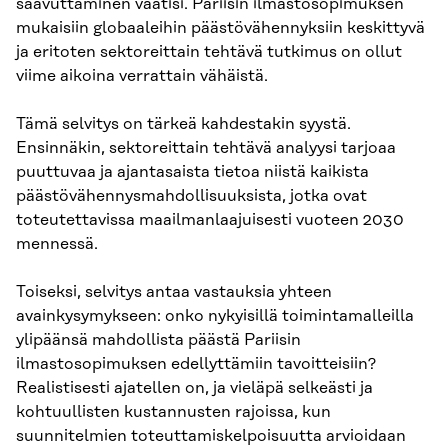
saavuttaminen vaatisi. Pariisin ilmastosopimuksen
mukaisiin globaaleihin päästövähennyksiin keskittyvä
ja eritoten sektoreittain tehtävä tutkimus on ollut
viime aikoina verrattain vähäistä.
Tämä selvitys on tärkeä kahdestakin syystä.
Ensinnäkin, sektoreittain tehtävä analyysi tarjoaa
puuttuvaa ja ajantasaista tietoa niistä kaikista
päästövähennysmahdollisuuksista, jotka ovat
toteutettavissa maailmanlaajuisesti vuoteen 2030
mennessä.
Toiseksi, selvitys antaa vastauksia yhteen
avainkysymykseen: onko nykyisillä toimintamalleilla
ylipäänsä mahdollista päästä Pariisin
ilmastosopimuksen edellyttämiin tavoitteisiin?
Realistisesti ajatellen on, ja vieläpä selkeästi ja
kohtuullisten kustannusten rajoissa, kun
suunnitelmien toteuttamiskelpoisuutta arvioidaan