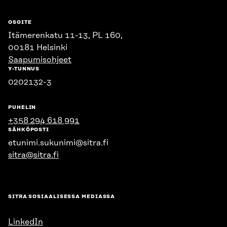
OSOITE
Itämerenkatu 11-13, PL 160,
00181 Helsinki
Saapumisohjeet
Y-TUNNUS
0202132-3
PUHELIN
+358 294 618 991
SÄHKÖPOSTI
etunimi.sukunimi@sitra.fi
sitra@sitra.fi
SITRA SOSIAALISESSA MEDIASSA
LinkedIn