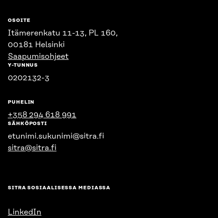
OSOITE
Itämerenkatu 11-13, PL 160,
00181 Helsinki
Saapumisohjeet
Y-TUNNUS
0202132-3
PUHELIN
+358 294 618 991
SÄHKÖPOSTI
etunimi.sukunimi@sitra.fi
sitra@sitra.fi
SITRA SOSIAALISESSA MEDIASSA
LinkedIn