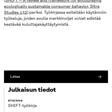
(
SHIFT – A review and framework for encouraging
ecologically sustainable consumer behavior, Sitra
Studies 132
) pariksi. Työkirjassa esitellään käytännön
työkaluja, joiden avulla markkinoijat voivat edistää
kestävää kuluttajakäyttäytymistä.
Lataa
Julkaisun tiedot
OTSIKKO
SHIFT-työkirja