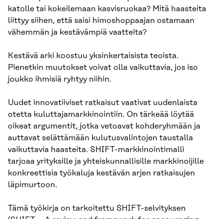
katolle tai kokeilemaan kasvisruokaa? Mitä haasteita
liittyy siihen, että saisi himoshoppaajan ostamaan
vähemmän ja kestävämpiä vaatteita?
Kestävä arki koostuu yksinkertaisista teoista.
Pienetkin muutokset voivat olla vaikuttavia, jos iso
joukko ihmisiä ryhtyy niihin.
Uudet innovatiiviset ratkaisut vaativat uudenlaista
otetta kuluttajamarkkinointiin. On tärkeää löytää
oikeat argumentit, jotka vetoavat kohderyhmään ja
auttavat selättämään kulutusvalintojen taustalla
vaikuttavia haasteita. SHIFT-markkinointimalli
tarjoaa yrityksille ja yhteiskunnallisille markkinoijille
konkreettisia työkaluja kestävän arjen ratkaisujen
läpimurtoon.
Tämä työkirja on tarkoitettu SHIFT-selvityksen