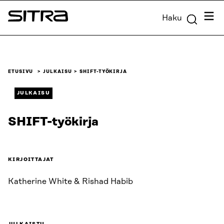
Siirry
Valik
Haku
suoraan
Sitra
sisältöön
↓
ETUSIVU
JULKAISU
SHIFT-TYÖKIRJA
JULKAISU
SHIFT-työkirja
KIRJOITTAJAT
Katherine White & Rishad Habib