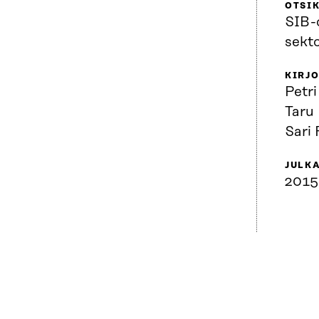
OTSI
SIB-o
sekto
KIRJO
Petri
Taru
Sari 
JULK
2015