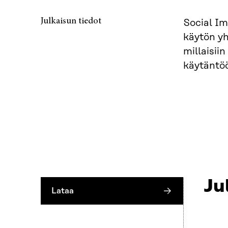
Julkaisun tiedot
Social Im
käytön yh
millaisii
käytäntö
Ju
Lataa