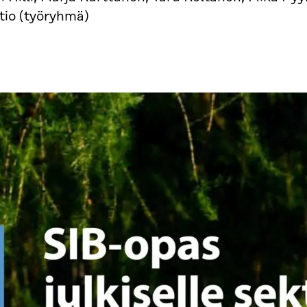
tio (työryhmä)