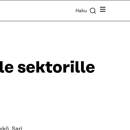
Valikko
Haku
le sektorille
kkö, Sari