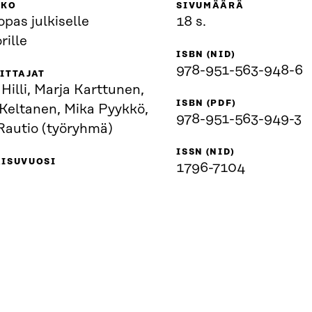
KKO
SIVUMÄÄRÄ
pas julkiselle
18 s.
rille
ISBN (NID)
978-951-563-948-6
ITTAJAT
 Hilli, Marja Karttunen,
ISBN (PDF)
 Keltanen, Mika Pyykkö,
978-951-563-949-3
Rautio (työryhmä)
ISSN (NID)
AISUVUOSI
1796-7104