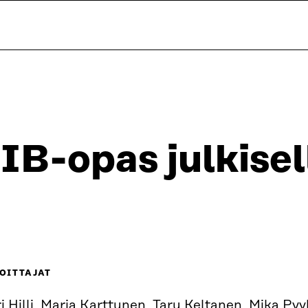
E
IB-opas julkisel
OITTAJAT
i Hilli, Marja Karttunen, Taru Keltanen, Mika Pyy