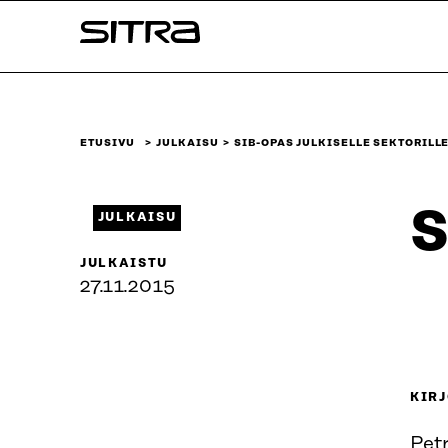
Siirry
Sitra
suoraan
sisältöön
↓
ETUSIVU
JULKAISU
SIB-OPAS JULKISELLE SEKTORILL
S
JULKAISU
JULKAISTU
27.11.2015
KIRJ
Petr