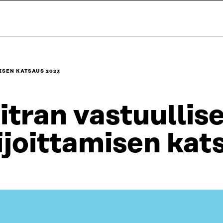
ISEN KATSAUS 2023
itran vastuullis
ijoittamisen kat