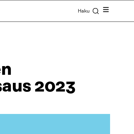
Valikko
Haku
en
saus 2023