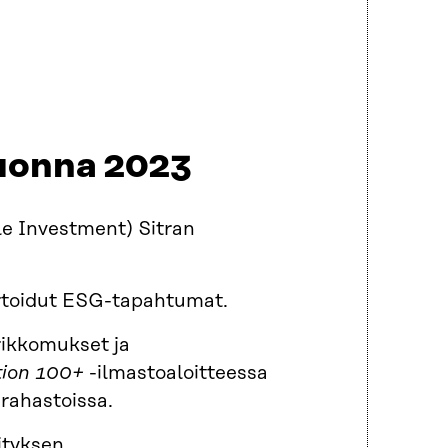
vuonna 2023
le Investment) Sitran
ortoidut ESG-tapahtumat.
rikkomukset ja
tion 100+
-ilmastoaloitteessa
srahastoissa.
ityksen.