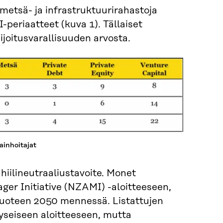
, metsä- ja infrastruktuurirahastoja
I-periaatteet (kuva 1). Tällaiset
ijoitusvarallisuuden arvosta.
rainhoitajat
 hiilineutraaliustavoite. Monet
ger Initiative (NZAMI) -aloitteeseen,
s vuoteen 2050 mennessä. Listattujen
 kyseiseen aloitteeseen, mutta