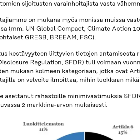
tomien sijoitusten varainhoitajista vasta vähemm
tajiamme on mukana myös monissa muissa vastuul
issa (mm. UN Global Compact, Climate Action 10
kohtaiset GRESB, BREEAM, FSC).
us kestävyyteen liittyvien tietojen antamisesta 
isclosure Regulation, SFDR) tuli voimaan vuonn
en mukaan kolmeen kategoriaan, jotka ovat Artikl
tajilla on velvoite ilmoittaa, mihin luokkaan mik
ole asettanut rahastoille minimivaatimuksia SFD
kuvassa 2 markkina-arvon mukaisesti.