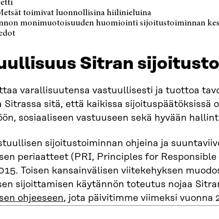
etti
etsät toimivat luonnollisina hiilinieluina
nnon monimuotoisuuden huomiointi sijoitustoiminnan kes
iedot
uullisuus Sitran sijoitus
ittaa varallisuutensa vastuullisesti ja tuottoa ta
a Sitrassa sitä, että kaikissa sijoituspäätöksissä 
ön, sosiaaliseen vastuuseen sekä hyvään hallintot
stuullisen sijoitustoiminnan ohjeina ja suuntavii
isen periaatteet (PRI, Principles for Responsible I
15. Toisen kansainvälisen viitekehyksen muodo
sen sijoittamisen käytännön toteutus nojaa Sit
isen ohjeeseen
, jota päivitimme viimeksi vuonna 