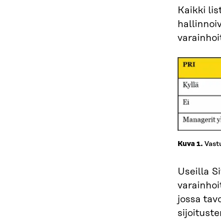
Kaikki li
hallinnoi
varainhoi
Vastu
Kuva 1.
Useilla S
varainhoi
jossa tav
sijoitust