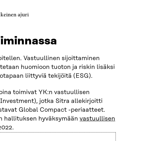
keinen ajuri
toiminnassa
voitellen. Vastuullinen sijoittaminen
otetaan huomioon tuoton ja riskin lisäksi
apaan liittyviä tekijöitä (ESG).
voina toimivat YK:n vastuullisen
nvestment), jotka Sitra allekirjoitti
stavat Global Compact -periaatteet.
ran hallituksen hyväksymään
vastuullisen
2022.