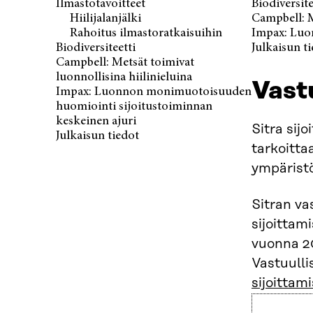
Ilmastotavoitteet
Biodiversite
Hiilijalanjälki
Campbell: M
Rahoitus ilmastoratkaisuihin
Impax: Luo
Biodiversiteetti
Julkaisun t
Campbell: Metsät toimivat
luonnollisina hiilinieluina
Vast
Impax: Luonnon monimuotoisuuden
huomiointi sijoitustoiminnan
keskeinen ajuri
Sitra sijo
Julkaisun tiedot
tarkoitta
ympäristö
Sitran va
sijoittam
vuonna 20
Vastuulli
sijoittam