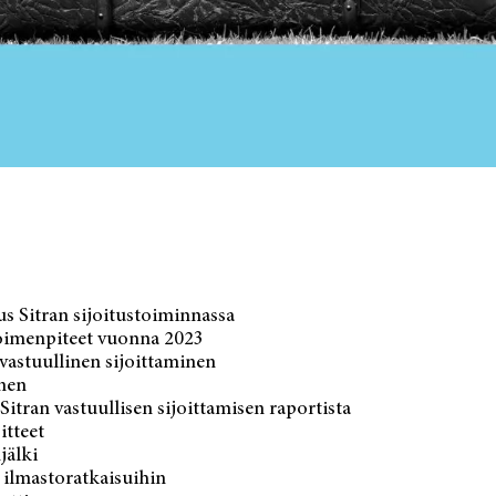
us Sitran sijoitustoiminnassa
oimenpiteet vuonna 2023
 vastuullinen sijoittaminen
nen
Sitran vastuullisen sijoittamisen raportista
itteet
jälki
 ilmastoratkaisuihin