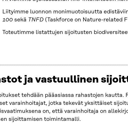
Liityimme luonnon monimuotoisuutta edistäviin 
100
sekä
TNFD
(Taskforce on Nature-related Fi
Toteutimme listattujen sijoitusten biodiversitee
stot ja vastuullinen sijoi
joitukset tehdään pääasiassa rahastojen kautta. R
et varainhoitajat, jotka tekevät yksittäiset sijoit
vaatimuksena on, että varainhoitaja on allekirjo
sen sijoittamisen toimintamalli.