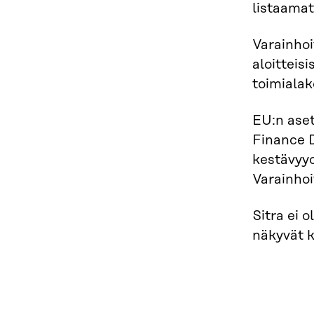
listaamat
Varainhoi
aloitteis
toimiala
EU:n aset
Finance D
kestävyyd
Varainhoi
Sitra ei 
näkyvät 