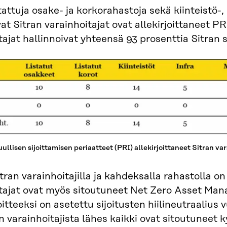
stattuja osake- ja korkorahastoja sekä kiinteistö-
vat Sitran varainhoitajat ovat allekirjoittaneet PR
tajat hallinnoivat yhteensä 93 prosenttia Sitran s
ullisen sijoittamisen periaatteet (PRI) allekirjoittaneet Sitran va
itran varainhoitajilla ja kahdeksalla rahastolla on
tajat ovat myös sitoutuneet Net Zero Asset Mana
oitteeksi on asetettu sijoitusten hiilineutraaliu
en varainhoitajista lähes kaikki ovat sitoutuneet