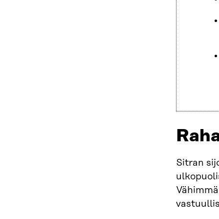
Raha
Sitran si
ulkopuolis
Vähimmäis
vastuulli