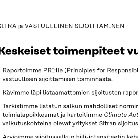
SITRA ja VASTUULLINEN SIJOITTAMINEN
Keskeiset toimenpiteet 
Raportoimme PRI:lle (Principles for Responsib
vastuullisen sijoittamisen toiminnasta.
Kävimme läpi listaamattomien sijoitusten rap
Tarkistimme listatun salkun mahdolliset normi
toimialapoikkeamat ja kartoitimme
Climate Ac
vaikutuskohteina olevat yritykset Sitran sijoitu
Arvioimme sijoitussalkun hiili-intensiteetin keh