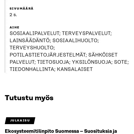
SIVUMÄÄRÄ
2 s.
AIHE
SOSIAALIPALVELUT; TERVEYSPALVELUT;
LAINSÄÄDÄNTÖ; SOSIAALIHUOLTO;
TERVEYSHUOLTO;
POTILASTIETOJÄRJESTELMÄT; SÄHKÖISET
PALVELUT; TIETOSUOJA; YKSILÖNSUOJA; SOTE;
TIEDONHALLINTA; KANSALAISET
Tutustu myös
JULKAISU
Ekosysteemitilinpito Suomessa – Suosituksia ja