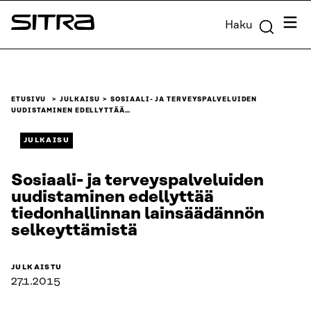
Siirry
Valik
Haku
suoraan
Sitra
sisältöön
↓
ETUSIVU
JULKAISU
SOSIAALI- JA TERVEYSPALVELUIDEN
UUDISTAMINEN EDELLYTTÄÄ…
JULKAISU
Sosiaali- ja terveyspalveluiden
uudistaminen edellyttää
tiedonhallinnan lainsäädännön
selkeyttämistä
JULKAISTU
27.1.2015