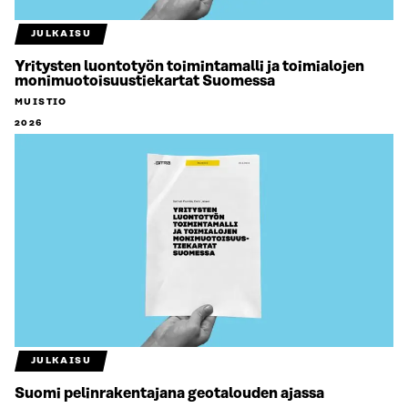
JULKAISU
Yritysten luontotyön toimintamalli ja toimialojen
monimuotoisuustiekartat Suomessa
MUISTIO
2026
JULKAISU
Suomi pelinrakentajana geotalouden ajassa