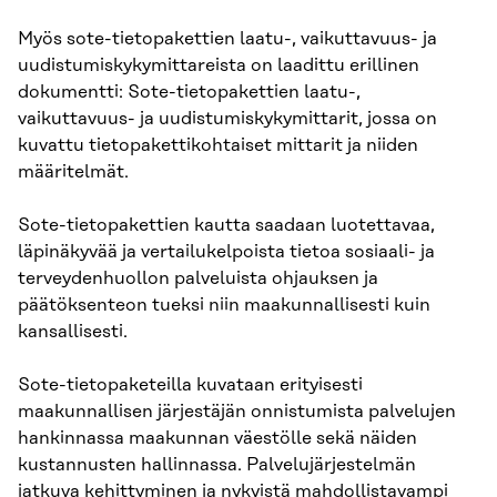
Myös sote-tietopakettien laatu-, vaikuttavuus- ja
uudistumiskykymittareista on laadittu erillinen
dokumentti: Sote-tietopakettien laatu-,
vaikuttavuus- ja uudistumiskykymittarit, jossa on
kuvattu tietopakettikohtaiset mittarit ja niiden
määritelmät.
Sote-tietopakettien kautta saadaan luotettavaa,
läpinäkyvää ja vertailukelpoista tietoa sosiaali- ja
terveydenhuollon palveluista ohjauksen ja
päätöksenteon tueksi niin maakunnallisesti kuin
kansallisesti.
Sote-tietopaketeilla kuvataan erityisesti
maakunnallisen järjestäjän onnistumista palvelujen
hankinnassa maakunnan väestölle sekä näiden
kustannusten hallinnassa. Palvelujärjestelmän
jatkuva kehittyminen ja nykyistä mahdollistavampi