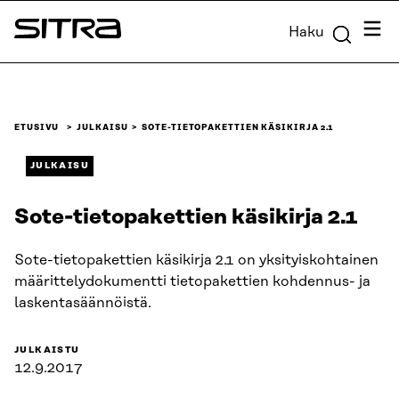
Siirry
Valik
Haku
suoraan
Sitra
sisältöön
↓
ETUSIVU
JULKAISU
SOTE-TIETOPAKETTIEN KÄSIKIRJA 2.1
JULKAISU
Sote-tietopakettien käsikirja 2.1
Sote-tietopakettien käsikirja 2.1 on yksityiskohtainen
määrittelydokumentti tietopakettien kohdennus- ja
laskentasäännöistä.
JULKAISTU
12.9.2017