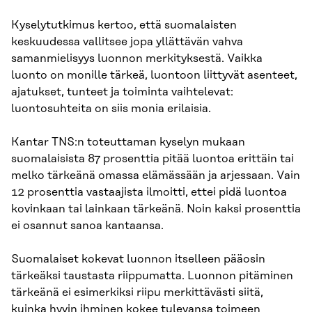
Kyselytutkimus kertoo, että suomalaisten
keskuudessa vallitsee jopa yllättävän vahva
samanmielisyys luonnon merkityksestä. Vaikka
luonto on monille tärkeä, luontoon liittyvät asenteet,
ajatukset, tunteet ja toiminta vaihtelevat:
luontosuhteita on siis monia erilaisia.
Kantar TNS:n toteuttaman kyselyn mukaan
suomalaisista 87 prosenttia pitää luontoa erittäin tai
melko tärkeänä omassa elämässään ja arjessaan. Vain
12 prosenttia vastaajista ilmoitti, ettei pidä luontoa
kovinkaan tai lainkaan tärkeänä. Noin kaksi prosenttia
ei osannut sanoa kantaansa.
Suomalaiset kokevat luonnon itselleen pääosin
tärkeäksi taustasta riippumatta. Luonnon pitäminen
tärkeänä ei esimerkiksi riipu merkittävästi siitä,
kuinka hyvin ihminen kokee tulevansa toimeen