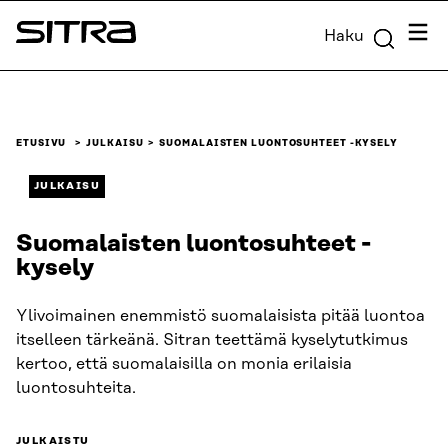
Siirry
Valik
Haku
suoraan
Sitra
sisältöön
↓
ETUSIVU
JULKAISU
SUOMALAISTEN LUONTOSUHTEET -KYSELY
JULKAISU
Suomalaisten luontosuhteet -
kysely
Ylivoimainen enemmistö suomalaisista pitää luontoa
itselleen tärkeänä. Sitran teettämä kyselytutkimus
kertoo, että suomalaisilla on monia erilaisia
luontosuhteita.
JULKAISTU