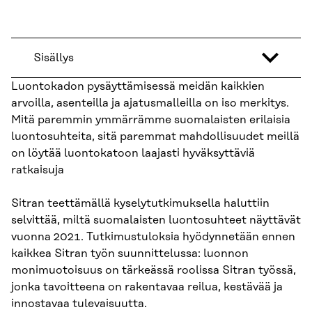
Sisällys
Luontokadon pysäyttämisessä meidän kaikkien
arvoilla, asenteilla ja ajatusmalleilla on iso merkitys​.
Mitä paremmin ymmärrämme suomalaisten erilaisia
luontosuhteita, sitä paremmat mahdollisuudet meillä
on löytää luontokatoon laajasti hyväksyttäviä
ratkaisuja​
Sitran teettämällä kyselytutkimuksella haluttiin
selvittää, miltä suomalaisten luontosuhteet näyttävät
vuonna 2021. Tutkimustuloksia hyödynnetään ennen
kaikkea Sitran työn suunnittelussa: luonnon
monimuotoisuus on tärkeässä roolissa Sitran työssä,
jonka tavoitteena on rakentavaa reilua, kestävää ja
innostavaa tulevaisuutta.​