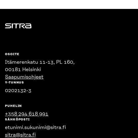
Sitra
OSOITE
Itämerenkatu 11-13, PL 160,
00181 Helsinki
Saapumisohjeet
Y-TUNNUS
0202132-3
PUHELIN
+358 294 618 991
SÄHKÖPOSTI
etunimi.sukunimi@sitra.fi
sitra@sitra.fi