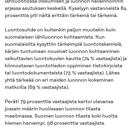
lähiluonnossa liikkumisen ja luonnon havainnoinnin
arjessa asutuksen keskellä. Kyselyyn vastanneista 84
prosenttia piti näitä erittäin tärkeinä tai tärkeinä.
Luontosuhde on kuitenkin paljon muutakin kuin
suomalaisen lähiluonnon kohtaamista. Kun
suomalaisilta kysyttiin tärkeimpiä luontotekemisiä,
kärjen tuntumaan nousivat luonnon kohtaaminen
vaikuttavien luontokuvien kautta (74 % vastaajista) ja
kiinnostavan luontotiedon oppiminen tietokirjoista
tai luontodokumenteista (73 % vastaajista). Lähes
yhtä tärkeää on eri maiden luonnon kokeminen
matkoilla (69 % vastaajista).
Peräti 79 prosenttia vastaajista kertoi olevansa
jossain määrin huolissaan luonnon tilasta
maailmassa. Suomen luonnon tilasta koki huolta
hieman harvempi, 58 prosenttia vastaajista.