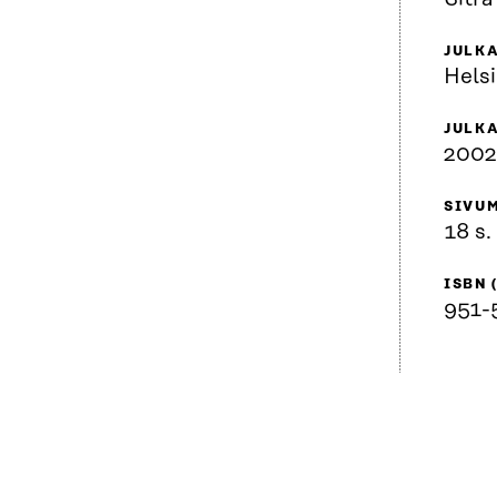
JULK
Helsi
JULK
2002
SIVU
18 s.
ISBN 
951-