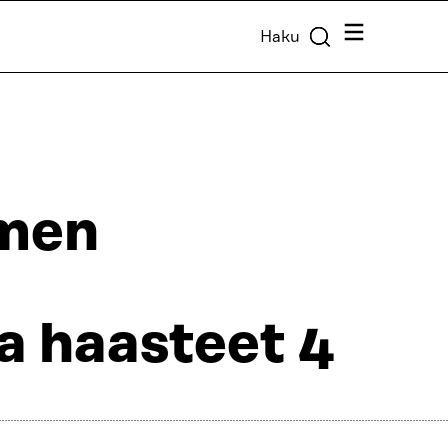
Valikko
Haku
omen
a haasteet 4