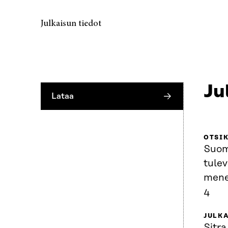
Julkaisun tiedot
Ju
Lataa
OTSI
Suom
tule
menes
4
JULKA
Sitra