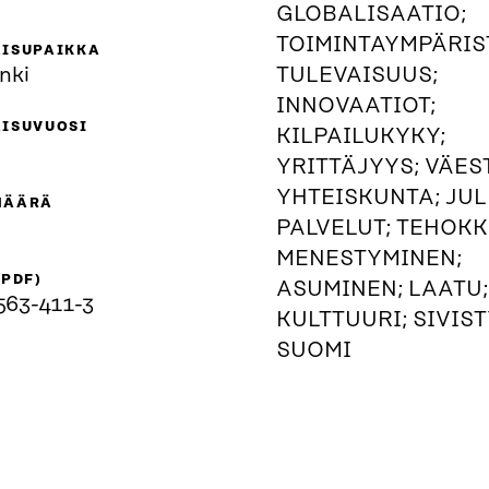
GLOBALISAATIO;
TOIMINTAYMPÄRIS
AISUPAIKKA
nki
TULEVAISUUS;
INNOVAATIOT;
AISUVUOSI
KILPAILUKYKY;
YRITTÄJYYS; VÄES
YHTEISKUNTA; JUL
MÄÄRÄ
PALVELUT; TEHOKK
MENESTYMINEN;
(PDF)
ASUMINEN; LAATU;
563-411-3
KULTTUURI; SIVIST
SUOMI