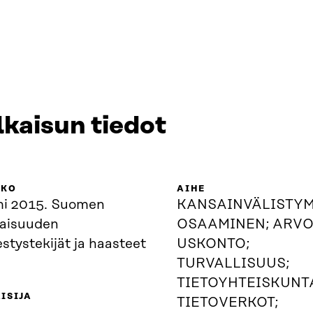
lkaisun tiedot
KKO
AIHE
i 2015. Suomen
KANSAINVÄLISTYM
vaisuuden
OSAAMINEN; ARVO
tystekijät ja haasteet
USKONTO;
TURVALLISUUS;
TIETOYHTEISKUNT
ISIJA
TIETOVERKOT;