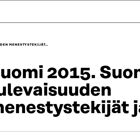
UDEN MENESTYSTEKIJÄT…
uomi 2015. Su
ulevaisuuden
enestystekijät j