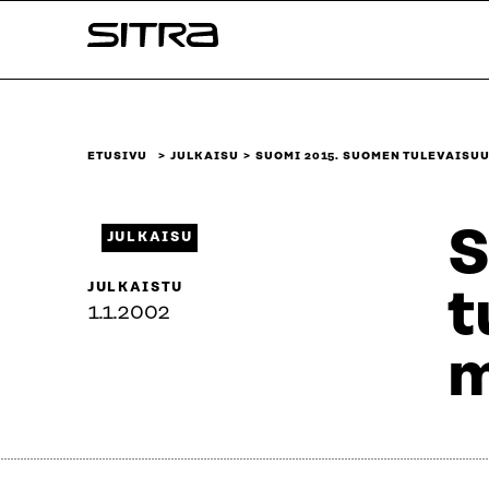
Siirry
Sitra
suoraan
sisältöön
↓
ETUSIVU
JULKAISU
SUOMI 2015. SUOMEN TULEVAISU
S
JULKAISU
JULKAISTU
t
1.1.2002
m