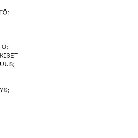
TÖ;
TÖ;
KISET
UUS;
YS;