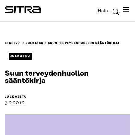
Siirry
Valik
Haku
suoraan
Sitra
sisältöön
↓
ETUSIVU
JULKAISU
SUUN TERVEYDENHUOLLON SÄÄNTÖKIRJA
JULKAISU
Suun terveydenhuollon
sääntökirja
JULKAISTU
3.2.2012