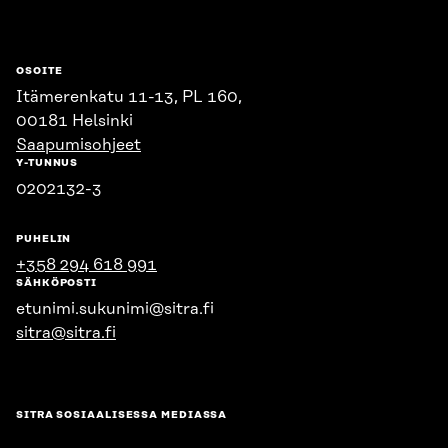
OSOITE
Itämerenkatu 11-13, PL 160,
00181 Helsinki
Saapumisohjeet
Y-TUNNUS
0202132-3
PUHELIN
+358 294 618 991
SÄHKÖPOSTI
etunimi.sukunimi@sitra.fi
sitra@sitra.fi
SITRA SOSIAALISESSA MEDIASSA