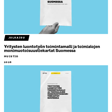
JULKAISU
Yritysten luontotyön toimintamalli ja toimialojen
monimuotoisuustiekartat Suomessa
MUISTIO
2026