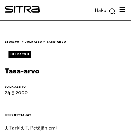
Siirry
Valik
Haku
suoraan
Sitra
sisältöön
↓
ETUSIVU
JULKAISU
TASA-ARVO
JULKAISU
Tasa-arvo
JULKAISTU
24.5.2000
KIRJOITTAJAT
J. Tarkki, T. Petäjäniemi