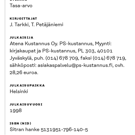
Tasa-arvo
KIRJOITTAJAT
J. Tarkki, T. Petäjäniemi
JULKAISIJA
Atena Kustannus Oy. PS-kustannus, Myynti:
kirjakaupat ja PS-kustannus, PL 303, 40101
Jyväskylä, puh. (014) 678 709, faksi (014) 678 719,
sähköposti: asiakaspalvelu@ps-kustannus.fi, ovh.
28,26 euroa.
JULKAISUPAIKKA
Helsinki
JULKAISUVUOSI
1998
ISBN (NID)
Sitran hanke 5131951-796-140-5