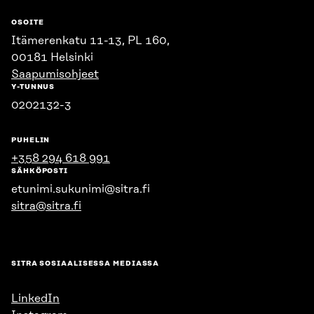
OSOITE
Itämerenkatu 11-13, PL 160,
00181 Helsinki
Saapumisohjeet
Y-TUNNUS
0202132-3
PUHELIN
+358 294 618 991
SÄHKÖPOSTI
etunimi.sukunimi@sitra.fi
sitra@sitra.fi
SITRA SOSIAALISESSA MEDIASSA
LinkedIn