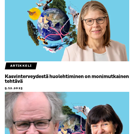
ARTIKKELI
Kasvinterveydestä huolehtiminen on monimutkainen
tehtävä
5.12.2023