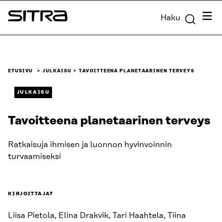
Siirry
Valik
Haku
suoraan
Sitra
sisältöön
↓
ETUSIVU
JULKAISU
TAVOITTEENA PLANETAARINEN TERVEYS
JULKAISU
Tavoitteena planetaarinen terveys
Ratkaisuja ihmisen ja luonnon hyvinvoinnin
turvaamiseksi
KIRJOITTAJAT
Liisa Pietola, Elina Drakvik, Tari Haahtela, Tiina