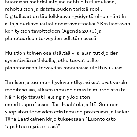
huomisen mahdollistajina nähtiin tutkimuksen,
rahoituksen ja datatalouden tärkeä rooli.
Digitalisaation läpileikkaava hyödyntäminen nähtiin
siiloja purkavaksi kokonaistavoitteeksi YK:n kestävän
kehityksen tavoitteiden (Agenda 2030) ja
planetaarisen terveyden edistämisessä.
Muistion toinen osa sisältää viisi alan tutkijoiden
syventävää artikkelia, jotka tuovat esille
planetaarisen terveyden moninaisia ulottuvuuksia.
Ihmisen ja luonnon hyvinvointikytkökset ovat varsin
monitasoisia, alkaen ihmisen omasta mikrobistosta.
Näin kirjoittavat Helsingin yliopiston
emeritusprofessori Tari Haahtela ja Itä-Suomen
yliopiston terveyden edistämisen professori ja lääkäri
Tiina Laatikainen kirjoituksessaan “Luontokato
tapahtuu myös meissä”.