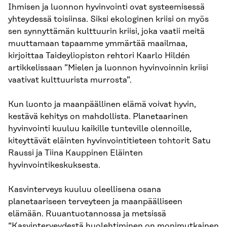
Ihmisen ja luonnon hyvinvointi ovat systeemisessä
yhteydessä toisiinsa. Siksi ekologinen kriisi on myös
sen synnyttämän kulttuurin kriisi, joka vaatii meitä
muuttamaan tapaamme ymmärtää maailmaa,
kirjoittaa Taideyliopiston rehtori Kaarlo Hildén
artikkelissaan ”Mielen ja luonnon hyvinvoinnin kriisi
vaativat kulttuurista murrosta”.
Kun luonto ja maanpäällinen elämä voivat hyvin,
kestävä kehitys on mahdollista. Planetaarinen
hyvinvointi kuuluu kaikille tunteville olennoille,
kiteyttävät eläinten hyvinvointitieteen tohtorit Satu
Raussi ja Tiina Kauppinen Eläinten
hyvinvointikeskuksesta.
Kasvinterveys kuuluu oleellisena osana
planetaariseen terveyteen ja maanpäälliseen
elämään. Ruuantuotannossa ja metsissä
“Kasvinterveydestä huolehtiminen on monimutkainen