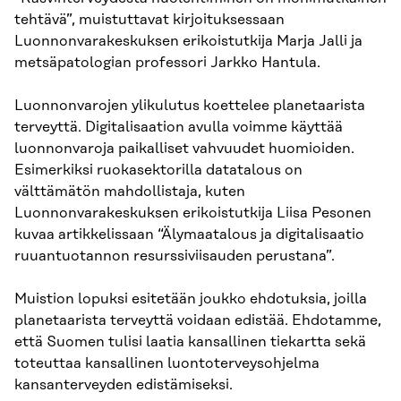
tehtävä”, muistuttavat kirjoituksessaan
Luonnonvarakeskuksen erikoistutkija Marja Jalli ja
metsäpatologian professori Jarkko Hantula.
Luonnonvarojen ylikulutus koettelee planetaarista
terveyttä. Digitalisaation avulla voimme käyttää
luonnonvaroja paikalliset vahvuudet huomioiden.
Esimerkiksi ruokasektorilla datatalous on
välttämätön mahdollistaja, kuten
Luonnonvarakeskuksen erikoistutkija Liisa Pesonen
kuvaa artikkelissaan “Älymaatalous ja digitalisaatio
ruuantuotannon resurssiviisauden perustana”.
Muistion lopuksi esitetään joukko ehdotuksia, joilla
planetaarista terveyttä voidaan edistää. Ehdotamme,
että Suomen tulisi laatia kansallinen tiekartta sekä
toteuttaa kansallinen luontoterveysohjelma
kansanterveyden edistämiseksi.