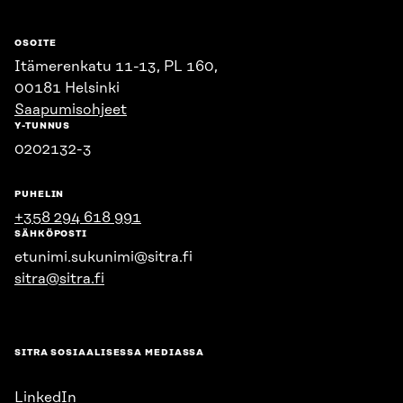
OSOITE
Itämerenkatu 11-13, PL 160,
00181 Helsinki
Saapumisohjeet
Y-TUNNUS
0202132-3
PUHELIN
+358 294 618 991
SÄHKÖPOSTI
etunimi.sukunimi@sitra.fi
sitra@sitra.fi
SITRA SOSIAALISESSA MEDIASSA
LinkedIn