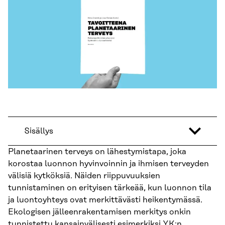
Sisällys
Planetaarinen terveys on lähestymistapa, joka
korostaa luonnon hyvinvoinnin ja ihmisen terveyden
välisiä kytköksiä. Näiden riippuvuuksien
tunnistaminen on erityisen tärkeää, kun luonnon tila
ja luontoyhteys ovat merkittävästi heikentymässä.
Ekologisen jälleenrakentamisen merkitys onkin
tunnistettu kansainvälisesti esimerkiksi YK:n