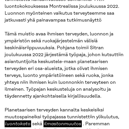
luontokokouksessa Montrealissa joulukuussa 2022.
Luonnon myönteinen vaikutus terveyteemme saa
jatkuvasti yhä painavampaa tutkimusnäyttö
Tämä muistio avaa ihmisen terveyden, luonnon ja
ympäristön sekä ruokajärjestelmän välisiä
keskinäisriippuvuuksia. Pohjana toimii Sitran
joulukuussa 2022 järjestämä työpaja, johon kutsuttiin
asiantuntijoita keskustele-maan planetaarisen
terveyden eri osa-alueista, jotka olivat ihmisen
terveys, luonto ympäristöineen sekä ruoka, jonka
yhteys niin ihmisen kuin luonnonkin terveyteen on
ilmeinen. Työpajan keskusteluja on analysoitu ja
täydennetty ajankohtaisella kirjallisuudella.
Planetaarisen terveyden kannalta keskeisiksi
luon
muutospaineiksi työpajassa tunnistettiin ylikulutus,
ilmastonmuutos
luontokato
sekä
ilmastonmuutos
. Paremman