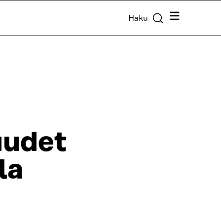
Valikko
Haku
uudet
la