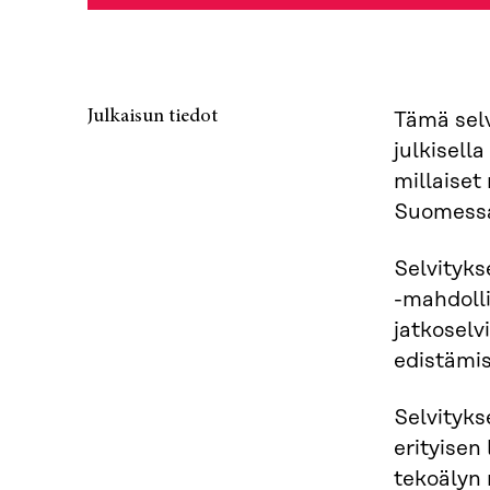
Julkaisun tiedot
Tämä selv
julkisell
millaiset
Suomess
Selvityks
-mahdolli
jatkoselv
edistämise
Selvityks
erityisen
tekoälyn 