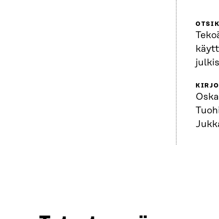
OTSI
Teko
käyt
julki
KIRJO
Oskar
Tuoh
Jukk