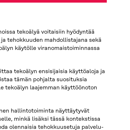
noissa tekoälyä voitaisiin hyödyntää
na ja tehokkuuden mahdollistajana sekä
oälyn käytölle viranomaistoiminnassa
taa tekoälyn ensisijaisia käyttöaloja ja
istaa tämän pohjalta suosituksia
selle tekoälyn laajemman käyttöönoton
inen hallintotoiminta näyttäytyvät
elle, minkä lisäksi tässä kontekstissa
oda olennaisia tehokkuusetuja palvelu-