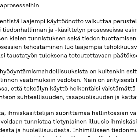
taprosesseihin.
entistä laajempi käyttöönotto vaikuttaa perustel
ti tiedonhallinnan ja -käsittelyn prosesseissa es
sen kielen tunnistuksen sekä tiedon tuottamisen 
sessien tehostaminen luo laajempia tehokkuusva
si taustatyön tuloksena toteutettavaan päätök
hyödyntämismahdollisuuksista on kuitenkin esitetty
linnon vaatimuksiin vedoten. Näin on erityisesti
ssa, että tekoälyn käyttö heikentäisi väistämätt
teon suhteellisuuden, tasapuolisuuden ja katta
tä, ihmiskäsittelijän suorittamaa hallintoasian
 voidaan tunnistaa tietynlainen illuusio ihmiskäsi
esta ja huolellisuudesta. Inhimilliseen tiedonmuo