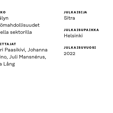
KKO
JULKAISIJA
älyn
Sitra
tömahdollisuudet
JULKAISUPAIKKA
sella sektorilla
Helsinki
ITTAJAT
JULKAISUVUOSI
i Paasikivi, Johanna
2022
ino, Juli Mansnérus,
a Lång