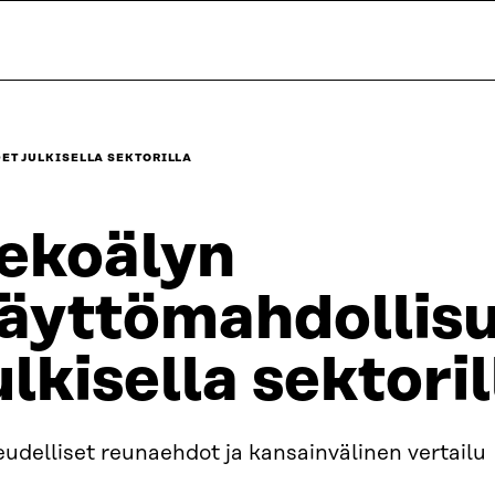
T JULKISELLA SEKTORILLA
ekoälyn
äyttömahdollis
ulkisella sektoril
udelliset reunaehdot ja kansainvälinen vertailu