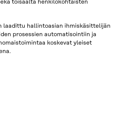
sekä toisaalta henkilökohtaisten
laadittu hallintoasian ihmiskäsittelijän
iden prosessien automatisointiin ja
anomaistoimintaa koskevat yleiset
ena.