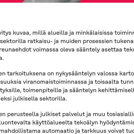
itys kuvaa, millä alueilla ja minkälaisissa toimin
a sektorilla ratkaisu- ja muiden prosessien tuke
 reunaehdot voimassa oleva sääntely asettaa tek
a.
en tarkoituksena on nykysääntelyn valossa kartoit
suuksia viranomaistoiminnassa ja toisaalta tunn
ityksille, toimenpiteille ja sääntelyn kehittämi
ksi julkisella sektorilla.
en perusteella julkiset palvelut ja muu tosiasiall
 luontevalta käyttöalueelta tekoälyn hyödyntämis
mahdollistama automaatio ja tarkkuus voivat tu