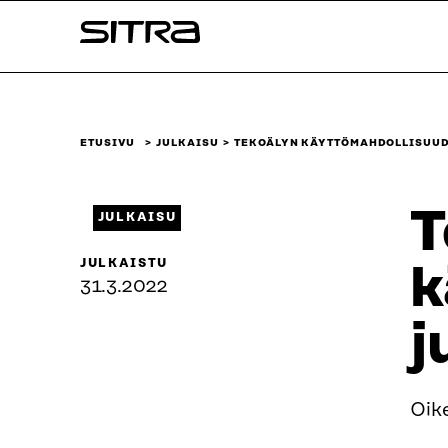
Siirry
Sitra
suoraan
sisältöön
↓
ETUSIVU
JULKAISU
TEKOÄLYN KÄYTTÖMAHDOLLISUUDE
T
JULKAISU
JULKAISTU
k
31.3.2022
j
Oike