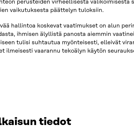
teon perusteiden virheellisestä valikoimisesta 
ien vaikutuksesta päättelyn tuloksiin.
vää hallintoa koskevat vaatimukset on alun perin 
asta, ihmisen älyllistä panosta aiemmin vaatine
seen tulisi suhtautua myönteisesti, elleivät vir
et ilmeisesti vaarannu tekoälyn käytön seurauks
lkaisun tiedot