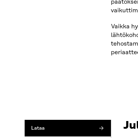
päätöksen
vaikuttim
Vaikka hy
lähtökohd
tehostami
periaatte
Ju
Lataa