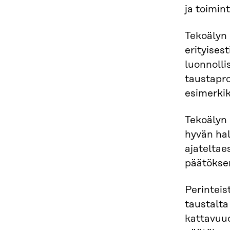
ja toimin
Tekoälyn 
erityises
luonnolli
taustapro
esimerkik
Tekoälyn 
hyvän hal
ajateltae
päätöksen
Perinteis
taustalta
kattavuud