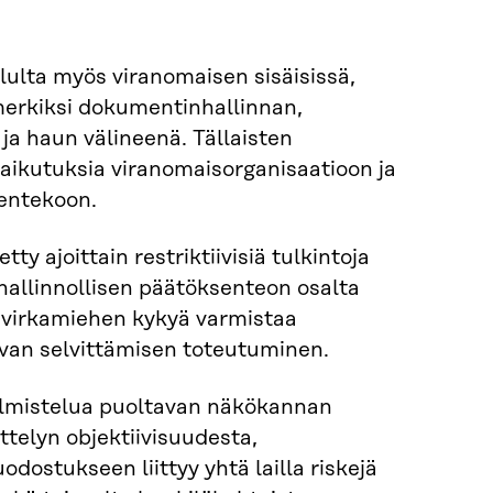
lulta myös viranomaisen sisäisissä,
imerkiksi dokumentinhallinnan,
ja haun välineenä. Tällaisten
ikutuksia viranomaisorganisaatioon ja
sentekoon.
 ajoittain restriktiivisiä tulkintoja
 hallinnollisen päätöksenteon osalta
ä virkamiehen kykyä varmistaa
van selvittämisen toteutuminen.
 valmistelua puoltavan näkökannan
ttelyn objektiivisuudesta,
dostukseen liittyy yhtä lailla riskejä