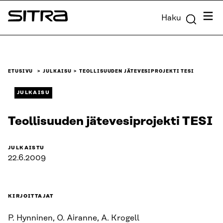
Siirry
Valik
Haku
suoraan
Sitra
sisältöön
↓
ETUSIVU
JULKAISU
TEOLLISUUDEN JÄTEVESIPROJEKTI TESI
JULKAISU
Teollisuuden jätevesiprojekti TESI
JULKAISTU
22.6.2009
KIRJOITTAJAT
P. Hynninen, O. Airanne, A. Krogell