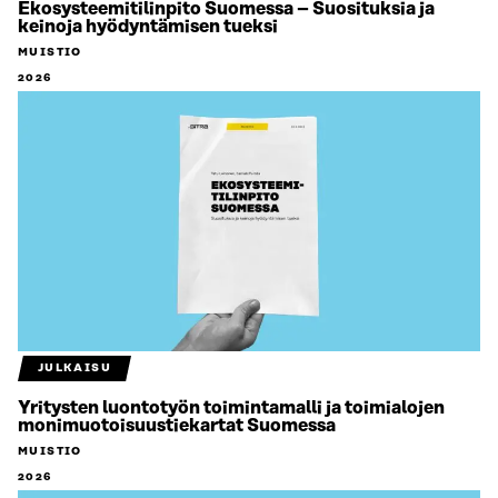
Ekosysteemitilinpito Suomessa – Suosituksia ja
keinoja hyödyntämisen tueksi
MUISTIO
2026
JULKAISU
Yritysten luontotyön toimintamalli ja toimialojen
monimuotoisuustiekartat Suomessa
MUISTIO
2026