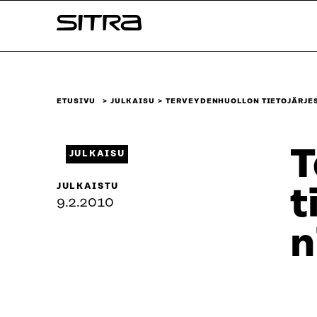
Siirry
Sitra
suoraan
sisältöön
↓
ETUSIVU
JULKAISU
TERVEYDENHUOLLON TIETOJÄRJES
T
JULKAISU
JULKAISTU
t
9.2.2010
n