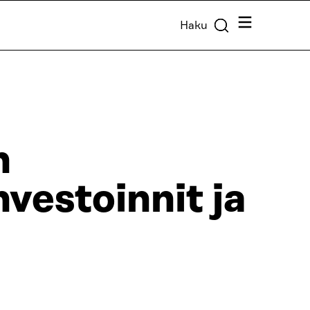
Valikko
Haku
n
nvestoinnit ja