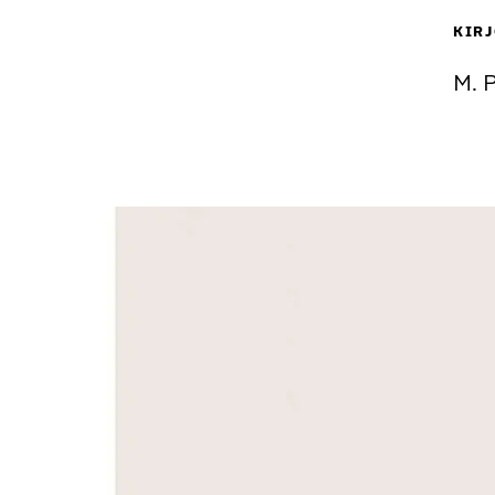
KIRJ
M. P