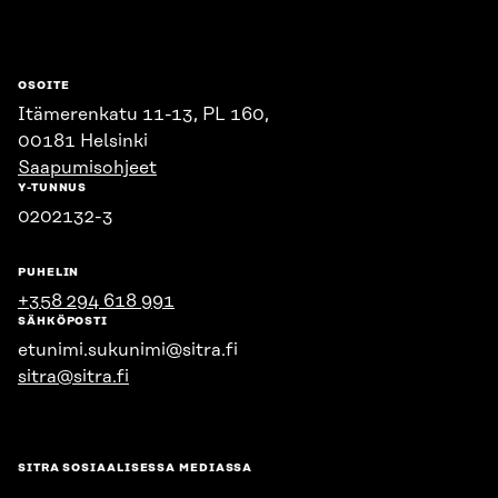
OSOITE
Itämerenkatu 11-13, PL 160,
00181 Helsinki
Saapumisohjeet
Y-TUNNUS
0202132-3
PUHELIN
+358 294 618 991
SÄHKÖPOSTI
etunimi.sukunimi@sitra.fi
sitra@sitra.fi
SITRA SOSIAALISESSA MEDIASSA