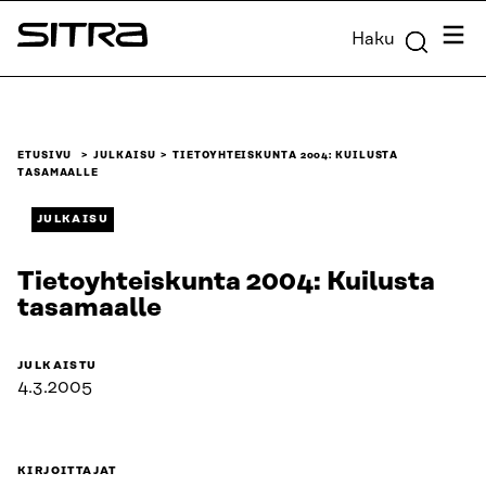
Siirry
Valik
Haku
suoraan
Sitra
sisältöön
↓
ETUSIVU
JULKAISU
TIETOYHTEISKUNTA 2004: KUILUSTA
TASAMAALLE
JULKAISU
Tietoyhteiskunta 2004: Kuilusta
tasamaalle
JULKAISTU
4.3.2005
KIRJOITTAJAT