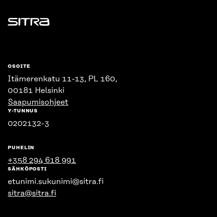
Sitra
OSOITE
Itämerenkatu 11-13, PL 160,
00181 Helsinki
Saapumisohjeet
Y-TUNNUS
0202132-3
PUHELIN
+358 294 618 991
SÄHKÖPOSTI
etunimi.sukunimi@sitra.fi
sitra@sitra.fi