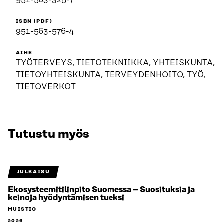
951-563-325-7
ISBN (PDF)
951-563-576-4
AIHE
TYÖTERVEYS, TIETOTEKNIIKKA, YHTEISKUNTA,
TIETOYHTEISKUNTA, TERVEYDENHOITO, TYÖ,
TIETOVERKOT
Tutustu myös
JULKAISU
Ekosysteemitilinpito Suomessa – Suosituksia ja
keinoja hyödyntämisen tueksi
MUISTIO
2026