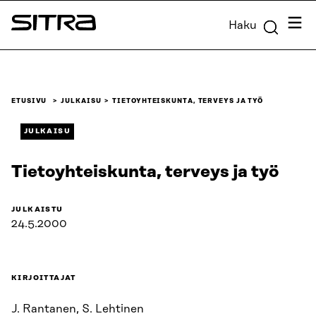
Siirry
Valik
Haku
suoraan
Sitra
sisältöön
↓
ETUSIVU
JULKAISU
TIETOYHTEISKUNTA, TERVEYS JA TYÖ
JULKAISU
Tietoyhteiskunta, terveys ja työ
JULKAISTU
24.5.2000
KIRJOITTAJAT
J. Rantanen, S. Lehtinen