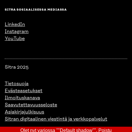
SITRA SOSIAALISESSA MEDIASSA
LinkedIn
Instagram
YouTube
Sitra 2025
Tietosuoja
Evästeasetukset
Ilmoituskanava
Saavutettavuusseloste
Asiakirjajulkisuus
Sitran digitaalinen viestintä ja verkkopalvelut
Olet nyt varjossa ""Default shadow"".
Poistu