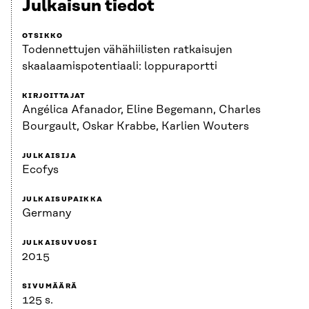
Julkaisun tiedot
OTSIKKO
Todennettujen vähähiilisten ratkaisujen
skaalaamispotentiaali: loppuraportti
KIRJOITTAJAT
Angélica Afanador, Eline Begemann, Charles
Bourgault, Oskar Krabbe, Karlien Wouters
JULKAISIJA
Ecofys
JULKAISUPAIKKA
Germany
JULKAISUVUOSI
2015
SIVUMÄÄRÄ
125 s.