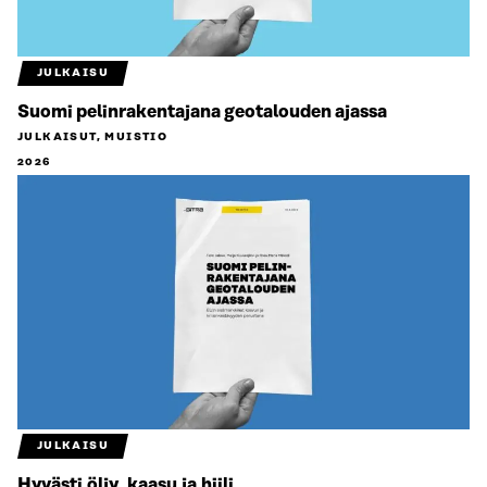
JULKAISU
Suomi pelinrakentajana geotalouden ajassa
JULKAISUT, MUISTIO
2026
JULKAISU
Hyvästi öljy, kaasu ja hiili