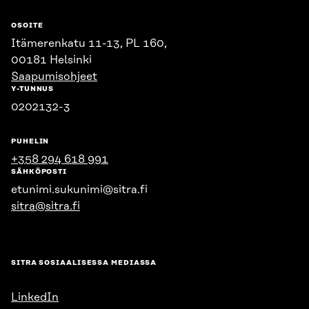
OSOITE
Itämerenkatu 11-13, PL 160,
00181 Helsinki
Saapumisohjeet
Y-TUNNUS
0202132-3
PUHELIN
+358 294 618 991
SÄHKÖPOSTI
etunimi.sukunimi@sitra.fi
sitra@sitra.fi
SITRA SOSIAALISESSA MEDIASSA
LinkedIn