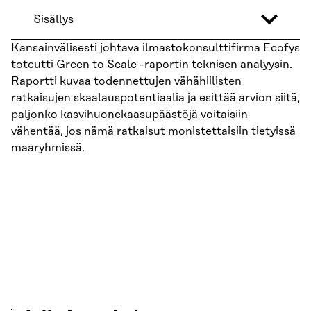
Sisällys
Kansainvälisesti johtava ilmastokonsulttifirma Ecofys
toteutti Green to Scale -raportin teknisen analyysin.
Raportti kuvaa todennettujen vähähiilisten
ratkaisujen skaalauspotentiaalia ja esittää arvion siitä,
paljonko kasvihuonekaasupäästöjä voitaisiin
vähentää, jos nämä ratkaisut monistettaisiin tietyissä
maaryhmissä.