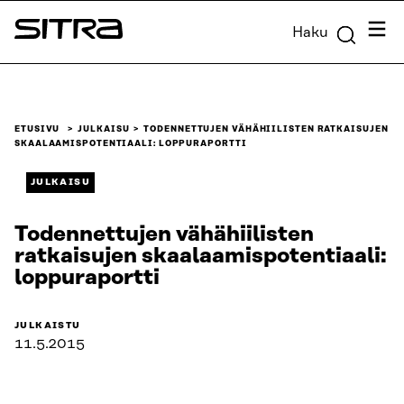
Siirry
Valik
Haku
suoraan
Sitra
sisältöön
↓
ETUSIVU
JULKAISU
TODENNETTUJEN VÄHÄHIILISTEN RATKAISUJEN
SKAALAAMISPOTENTIAALI: LOPPURAPORTTI
JULKAISU
Todennettujen vähähiilisten
ratkaisujen skaalaamispotentiaali:
loppuraportti
JULKAISTU
11.5.2015