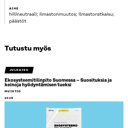
AIHE
hiilineutraali; ilmastonmuutos; ilmastoratkaisu;
päästöt
Tutustu myös
JULKAISU
Ekosysteemitilinpito Suomessa – Suosituksia ja
keinoja hyödyntämisen tueksi
MUISTIO
2026